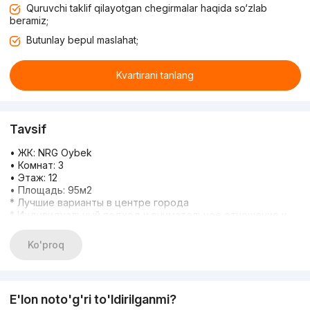
Quruvchi taklif qilayotgan chegirmalar haqida so‘zlab
beramiz;
Butunlay bepul maslahat;
Kvartirani tanlang
Tavsif
• ЖК: NRG Oybek
• Комнат: 3
• Этаж: 12
• Площадь: 95м2
* Лучшие варианты в центре города
* Индивидуальный подход и внимательное отношение к
вашим пожеланиям
* Помощь на всех этапах сделки
Ko'proq
* Большой выбор квартир — найдём то, что нужно именно
вам
* Довольные клиенты — наша лучшая реклама
Звоните для подробной информации:
E'lon noto'g'ri to'ldirilganmi?
+998 77 444-44-03