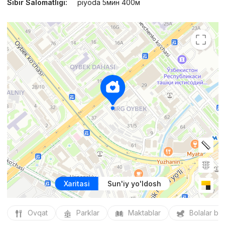
Sibir Salomatligi:
piyoda 5мин 400м
Xaritasi
Sun'iy yo'ldosh
Ovqat
Parklar
Maktablar
Bolalar bo