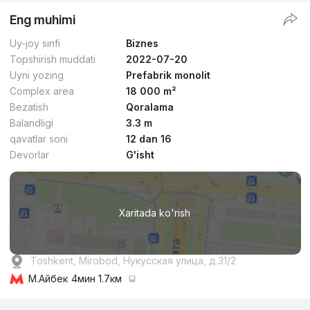
Eng muhimi
Uy-joy sinfi
Biznes
Topshirish muddati
2022-07-20
Uyni yozing
Prefabrik monolit
Complex area
18 000 m²
Bezatish
Qoralama
Balandligi
3.3 m
qavatlar soni
12 dan 16
Devorlar
G'isht
Xaritada ko'rish
Toshkent, Mirobod, Нукусская улица, д.31/2
М.Айбек
4мин 1.7км
Reklama