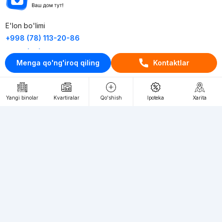
E'lon bo'limi
+998 (78) 113-20-86
+998 (93) 390-30-10
Menga qo'ng'iroq qiling
Kontaktlar
Пн-Пт. С 9:30 до 18:00
RU
UZ
Yangi binolar
Kvartiralar
Qo'shish
Ipoteka
Xarita
Kontaktlar
loyiha haqida
Webnow © loyihasi
Foydalanish shartlari
Maxfiylik siyosati
Ommaviy taklif