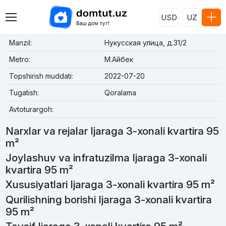
USD
UZ
Manzil:
Нукусская улица, д.31/2
Metro:
М.Айбек
Topshirish muddati:
2022-07-20
Tugatish:
Qoralama
Avtoturargoh:
Narxlar va rejalar Ijaraga 3-xonali kvartira 95
m²
Joylashuv va infratuzilma Ijaraga 3-xonali
kvartira 95 m²
Xususiyatlari Ijaraga 3-xonali kvartira 95 m²
Qurilishning borishi Ijaraga 3-xonali kvartira
95 m²