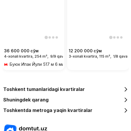
36 600 000
сўм
12 200 000
сўм
4-xonali kvartira, 254 m²,
9/9 qavat
3-xonali kvartira, 115 m²,
1/8 qavat
For days
Буюк Ипак Йули
517 м 6 мин piyoda
Toshkent tumanlaridagi kvartiralar
Shuningdek qarang
Toshkentda metroga yaqin kvartiralar