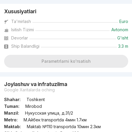
Xususiyatlari
Ta'mirlash
Euro
Isitish Tizimi
Avtonom
Devorlar
G'isht
Ship Balandligi
3.3 m
Parametrlarni ko'rsatish
Joylashuv va infratuzilma
Google Xaritalarda oching
Shahar:
Toshkent
Tuman:
Mirobod
Manzil:
Нукусская улица, д.31/2
Metro:
М.Айбек transportda 4мин 1.7км
Maktab:
Maktab №110 transportda 10мин 2.3км