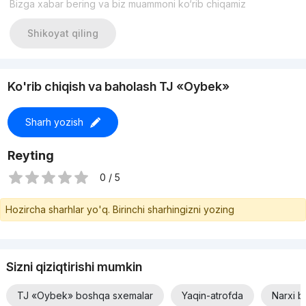
Bizga xabar bering va biz muammoni ko‘rib chiqamiz
Shikoyat qiling
Ko'rib chiqish va baholash TJ «Oybek»
Sharh yozish
Reyting
0 / 5
Hozircha sharhlar yo'q. Birinchi sharhingizni yozing
Sizni qiziqtirishi mumkin
TJ «Oybek» boshqa sxemalar
Yaqin-atrofda
Narxi b