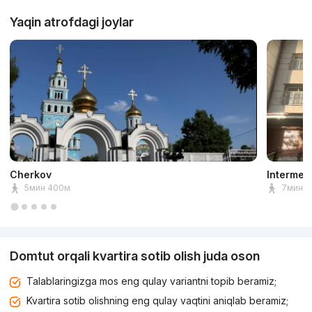
Yaqin atrofdagi joylar
Cherkov
Intermed
5мин 400м
7мин 5
Domtut orqali kvartira sotib olish juda oson
Talablaringizga mos eng qulay variantni topib beramiz;
Kvartira sotib olishning eng qulay vaqtini aniqlab beramiz;