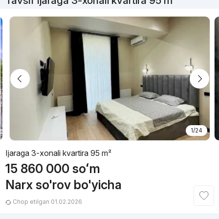
Tavsif Ijaraga 3-xonali kvartira 95 m²
1/24
Ijaraga 3-xonali kvartira 95 m²
15 860 000
soʻm
Narx so'rov bo'yicha
Chop etilgan 01.02.2026