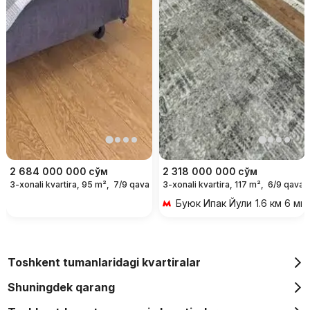
2 684 000 000
сўм
2 318 000 000
сўм
3-xonali kvartira, 95 m²,
7/9 qavat
3-xonali kvartira, 117 m²,
6/9 qavat
Буюк Ипак Йули
1.6 км 6 ми
Toshkent tumanlaridagi kvartiralar
Shuningdek qarang