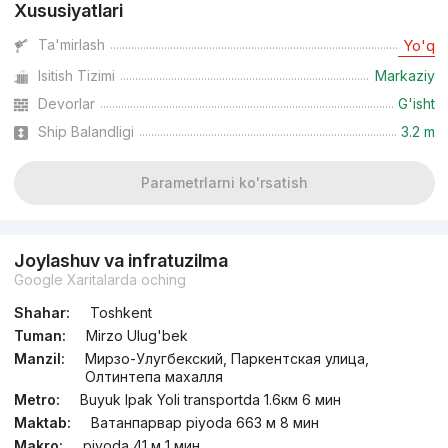
Xususiyatlari
dan
18.4 mln
сўм
/m²
Ta'mirlash
Yo'q
Isitish Tizimi
Markaziy
Topshirildi 2022
,
Ровшан
4-xonali kvartira, 95 m²
Devorlar
G'isht
Ship Balandligi
3.2 m
+998 (90) 823...
Parametrlarni ko'rsatish
Joylashuv va infratuzilma
Google Xaritalarda oching
Shahar:
Toshkent
Tuman:
Mirzo Ulug'bek
Manzil:
Мирзо-Улугбекский, Паркентская улица,
Олтинтепа махалля
Metro:
Buyuk Ipak Yoli transportda 1.6км 6 мин
Maktab:
Ватанпарвар piyoda 663 м 8 мин
Makro:
piyoda 41 м 1 мин