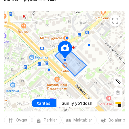
Xaritasi
Sun'iy yo'ldosh
Ovqat
Parklar
Maktablar
Bolalar bo