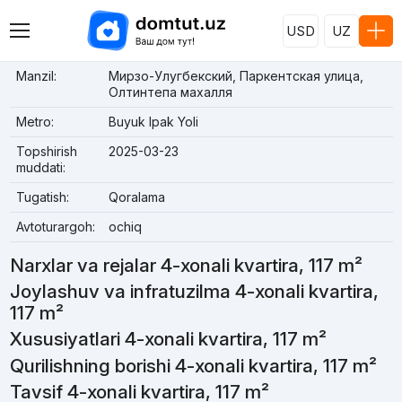
USD
UZ
Manzil:
Мирзо-Улугбекский, Паркентская улица,
Олтинтепа махалля
Metro:
Buyuk Ipak Yoli
Topshirish
2025-03-23
muddati:
Tugatish:
Qoralama
Avtoturargoh:
ochiq
Narxlar va rejalar 4-xonali kvartira, 117 m²
Joylashuv va infratuzilma 4-xonali kvartira,
117 m²
Xususiyatlari 4-xonali kvartira, 117 m²
Qurilishning borishi 4-xonali kvartira, 117 m²
Tavsif 4-xonali kvartira, 117 m²