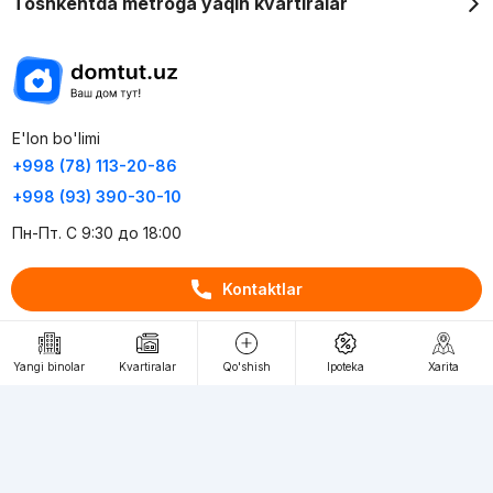
Toshkentda metroga yaqin kvartiralar
E'lon bo'limi
+998 (78) 113-20-86
+998 (93) 390-30-10
Пн-Пт. С 9:30 до 18:00
Kontaktlar
RU
UZ
Kontaktlar
Yangi binolar
Kvartiralar
Qo'shish
Ipoteka
Xarita
loyiha haqida
Webnow © loyihasi
Foydalanish shartlari