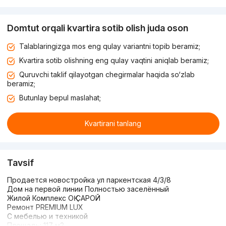
Domtut orqali kvartira sotib olish juda oson
Talablaringizga mos eng qulay variantni topib beramiz;
Kvartira sotib olishning eng qulay vaqtini aniqlab beramiz;
Quruvchi taklif qilayotgan chegirmalar haqida so‘zlab
beramiz;
Butunlay bepul maslahat;
Kvartirani tanlang
Tavsif
Продается новостройка ул паркентская 4/3/8
Дом на первой линии Полностью заселённый
Жилой Комплекс ОҚ САРОЙ
Ремонт PREMIUM LUX
С мебелью и техникой
Площадь: 117 м2