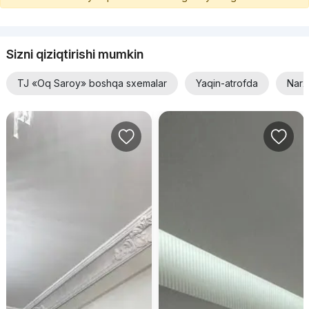
Sizni qiziqtirishi mumkin
TJ «Oq Saroy» boshqa sxemalar
Yaqin-atrofda
Narx