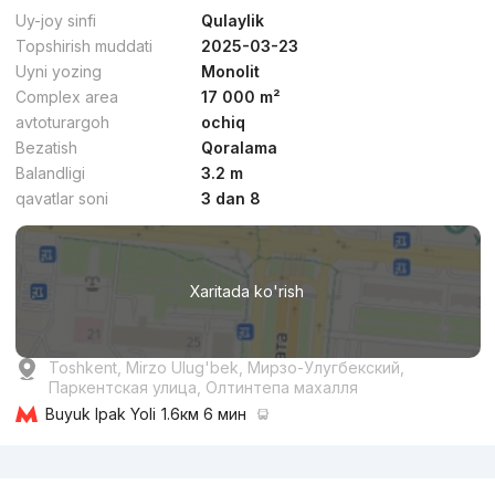
Premium
Uy-joy sinfi
Qulaylik
Topshirish muddati
2025-03-23
Uyni yozing
Monolit
Complex area
17 000 m²
avtoturargoh
ochiq
Bezatish
Qoralama
dan
17.1 mln
сўм
/m²
Balandligi
3.2 m
qavatlar soni
3 dan 8
Topshirildi 2022
,
Artur2
4-xonali kvartira, 93 m²
Xaritada ko'rish
+998 (94) 659...
Premium
Toshkent, Mirzo Ulug'bek, Мирзо-Улугбекский,
Паркентская улица, Олтинтепа махалля
Buyuk Ipak Yoli
1.6км 6 мин
Reklama