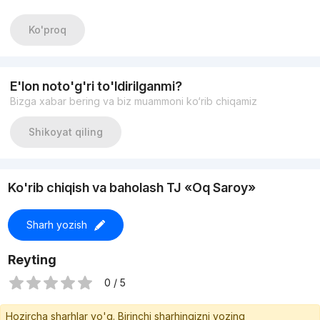
Цена -202.000 y.e
Ko'proq
E'lon noto'g'ri to'ldirilganmi?
Bizga xabar bering va biz muammoni ko‘rib chiqamiz
Shikoyat qiling
Ko'rib chiqish va baholash TJ «Oq Saroy»
Sharh yozish
Reyting
0 / 5
Hozircha sharhlar yo'q. Birinchi sharhingizni yozing