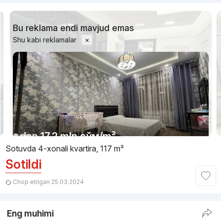
Bu reklama endi mavjud emas
Shu kabi reklamalar
×
1/11
dan
17.2 mln
сўм
/m²
Sotuvda 4-xonali kvartira, 117 m²
Sotildi
Topshirildi
,
Muzafar
4-xonali kvartira, 110 m²
Chop etilgan 25.03.2024
+998 (99) 879...
Eng muhimi