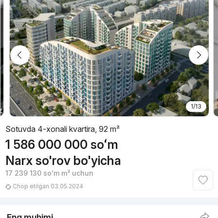
1/13
Sotuvda 4-xonali kvartira, 92 m²
1 586 000 000
soʻm
Narx so'rov bo'yicha
17 239 130
soʻm
m² uchun
Chop etilgan 03.05.2024
Eng muhimi