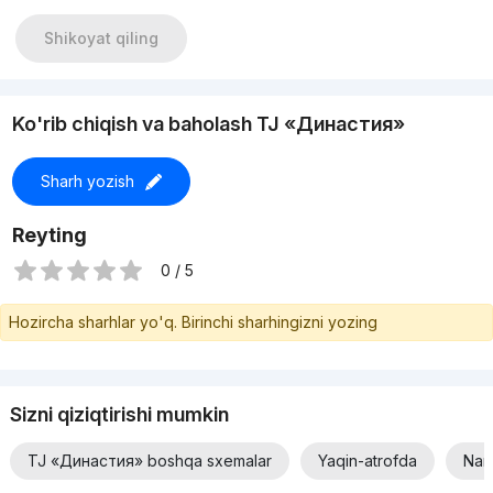
Материал: кирпич
Срок сдачи в эксплуатацию - 1/2 квартал 2024.
Shikoyat qiling
Цена 130.000y.е.
Ko'rib chiqish va baholash TJ «Династия»
Sharh yozish
Reyting
0 / 5
Hozircha sharhlar yo'q. Birinchi sharhingizni yozing
Sizni qiziqtirishi mumkin
TJ «Династия» boshqa sxemalar
Yaqin-atrofda
Narx