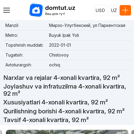
USD
UZ
Manzil:
Мирзо-Улугбекский, ул Паркентская
Metro:
Buyuk Ipak Yoli
Topshirish muddati:
2022-01-01
Tugatish:
Chistovoy
Avtoturargoh:
ochiq
Narxlar va rejalar 4-xonali kvartira, 92 m²
Joylashuv va infratuzilma 4-xonali kvartira,
92 m²
Xususiyatlari 4-xonali kvartira, 92 m²
Qurilishning borishi 4-xonali kvartira, 92 m²
Tavsif 4-xonali kvartira, 92 m²