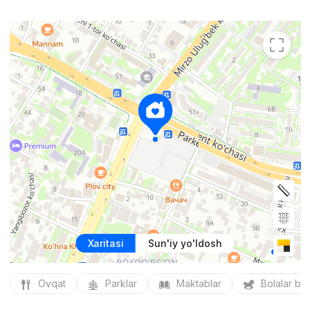
Xaritasi
Sun'iy yo'ldosh
Ovqat
Parklar
Maktablar
Bolalar bo