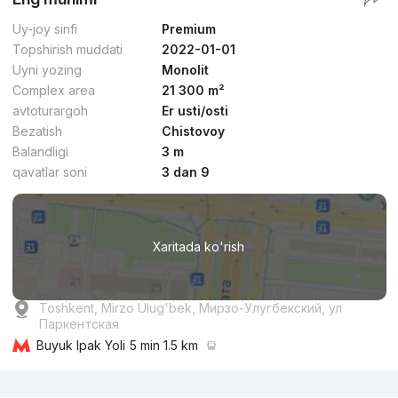
Uy-joy sinfi
Premium
Topshirish muddati
2022-01-01
Uyni yozing
Monolit
Complex area
21 300 m²
avtoturargoh
Er usti/osti
Bezatish
Chistovoy
Balandligi
3 m
qavatlar soni
3 dan 9
Xaritada ko'rish
Toshkent, Mirzo Ulug'bek, Мирзо-Улугбекский, ул
Паркентская
Buyuk Ipak Yoli
5 min 1.5 km
Reklama