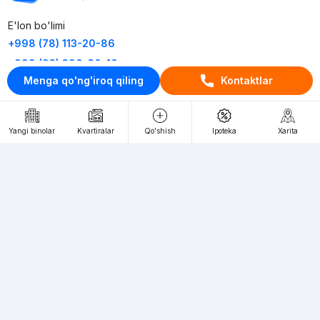
E'lon bo'limi
+998 (78) 113-20-86
+998 (93) 390-30-10
Menga qo'ng'iroq qiling
Kontaktlar
Пн-Пт. С 9:30 до 18:00
RU
UZ
Yangi binolar
Kvartiralar
Qo'shish
Ipoteka
Xarita
Kontaktlar
loyiha haqida
Webnow © loyihasi
Foydalanish shartlari
Maxfiylik siyosati
Ommaviy taklif