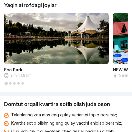
Yaqin atrofdagi joylar
Eco Park
NEW WAV
9 min 1.8 km
5 min 1
Domtut orqali kvartira sotib olish juda oson
Talablaringizga mos eng qulay variantni topib beramiz;
Kvartira sotib olishning eng qulay vaqtini aniqlab beramiz;
Quruvchi taklif qilayotgan chegirmalar haqida so‘zlab