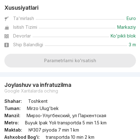
Xususiyatlari
Ta'mirlash
Euro
Isitish Tizimi
Markaziy
Devorlar
Ko'pikli blok
Ship Balandligi
3 m
Parametrlarni ko'rsatish
Joylashuv va infratuzilma
Google Xaritalarda oching
Shahar:
Toshkent
Tuman:
Mirzo Ulug'bek
Manzil:
Мирзо-Улугбекский, ул Паркентская
Metro:
Buyuk Ipak Yoli transportda 5 min 1.5 km
Maktab:
№307 piyoda 7 min 1 km
Ashxobod Bog'i:
transportda 10 min 2 km