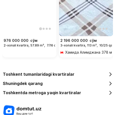
976 000 000
сўм
2 196 000 000
сўм
2-xonali kvartira, 57.89 m²,
7/16 qavat
3-xonali kvartira, 113 m²,
10/25 qav
Хамида Алимджана
378 м 5
Toshkent tumanlaridagi kvartiralar
Shuningdek qarang
Toshkentda metroga yaqin kvartiralar