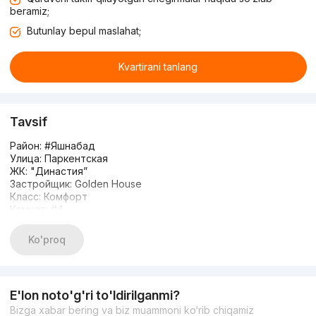
beramiz;
Butunlay bepul maslahat;
Kvartirani tanlang
Tavsif
Район: #Яшнабад
Улица: Паркентская
ЖК: "Династия”
Застройщик: Golden House
Класс: Комфорт
Комнат: #4
Этаж: 3
Этажность: 9
Ko'proq
Площадь: 92м2
Сан.узел: раздельный
Состояние: стандартный ремонт от застройщика со
встроенной кухней
E'lon noto'g'ri to'ldirilganmi?
Отопление: Индивидуальный котёл для подачи горячей
Bizga xabar bering va biz muammoni ko‘rib chiqamiz
воды и отопления в квартире