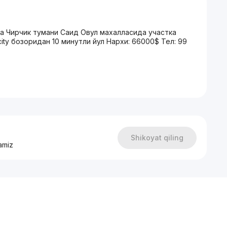
та Чирчик тумани Саид Овул махалласида участка
city бозоридан 10 минутли йул Нархи: 66000$ Тел: 99
Shikoyat qiling
amiz