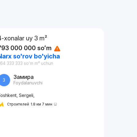
4-xonalar uy 3 m²
793 000 000
soʻm
Narx so'rov bo'yicha
64 333 333
soʻm
m² uchun
Замира
З
Foydalanuvchi
oshkent, Sergeli,
Строителей
1.8 км 7 мин