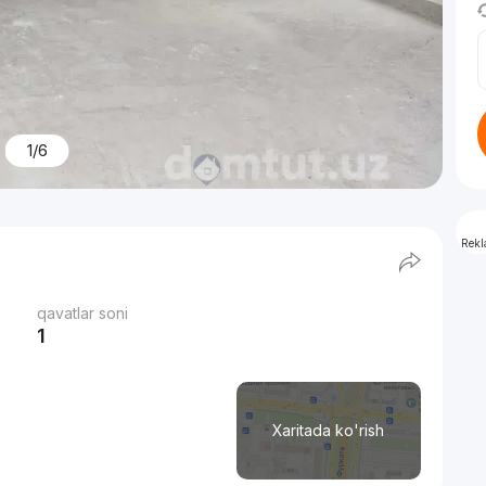
1/6
Rek
qavatlar soni
1
Xaritada ko'rish