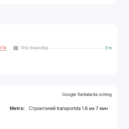
o'q
Ship Balandligi
3 m
Google Xaritalarda oching
Metro:
Строителей transportda 1.8 км 7 мин