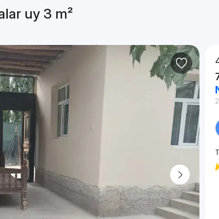
alar uy 3 m²
2
T