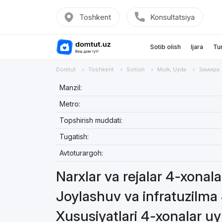
Toshkent
Konsultatsiya
Sotib olish
Ijara
Tu
Domtut
Toshkent
Sotish
Mulk, Uyda
Замира
Manzil:
Metro:
Topshirish muddati:
Tugatish:
Avtoturargoh:
Narxlar va rejalar 4-xonal
Joylashuv va infratuzilma
Xususiyatlari 4-xonalar uy