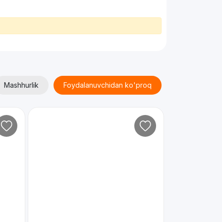
Mashhurlik
Foydalanuvchidan ko'proq