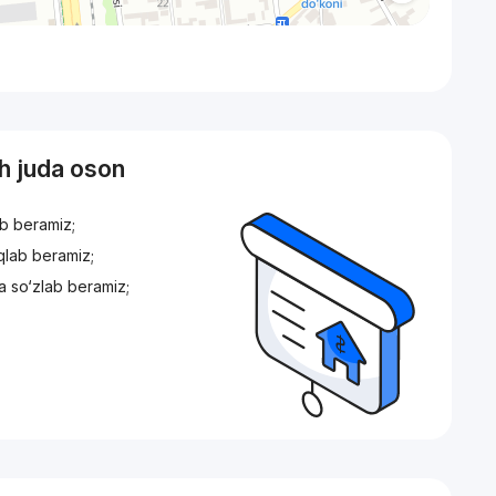
sh juda oson
ib beramiz;
iqlab beramiz;
a so‘zlab beramiz;