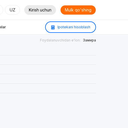
UZ
Kirish uchun
Mulk qo'shing
ilar
Ipotekani hisoblash
Foydalanuvchidan e'lon:
Замира