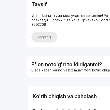
Tavsif
Урта Чирчик туманида участка сотилади! Ур
сотилади! 3 сотик 4 та хона Ориентир: Food 
3692209
Ko'proq
E'lon noto'g'ri to'ldirilganmi?
Bizga xabar bering va biz muammoni ko‘rib chiq
Ko'rib chiqish va baholash