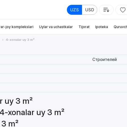
UZS
USD
rar-joy komplekslari
Uylar va uchastkalar
Tijorat
Ipoteka
Quruvch
4-xonalar uy 3 m²
Строителей
ar uy 3 m²
 4-xonalar uy 3 m²
 3 m²