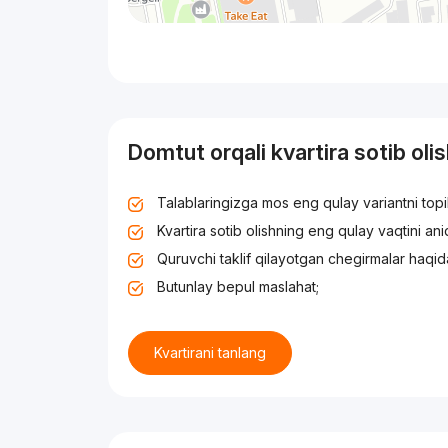
Domtut orqali kvartira sotib oli
Talablaringizga mos eng qulay variantni top
Kvartira sotib olishning eng qulay vaqtini an
Quruvchi taklif qilayotgan chegirmalar haqid
Butunlay bepul maslahat;
Kvartirani tanlang