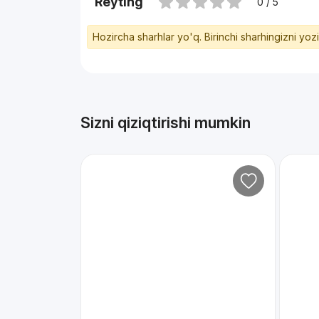
Reyting
0 / 5
Hozircha sharhlar yo'q. Birinchi sharhingizni yoz
Sizni qiziqtirishi mumkin