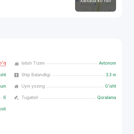
Xaritada ko'rish
o'q
Isitish Tizimi
Avtonom
isht
Ship Balandligi
3.3 m
ium
Uyni yozing
G'isht
6
Tugatish
Qoralama
osti