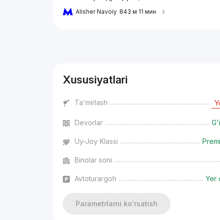
Alisher Navoiy
843 м 11 мин
Reklama
Xususiyatlari
Ta'mirlash
Y
Devorlar
G'
Uy-Joy Klassi
Prem
Binolar soni
Avtoturargoh
Yer 
Parametrlarni ko'rsatish