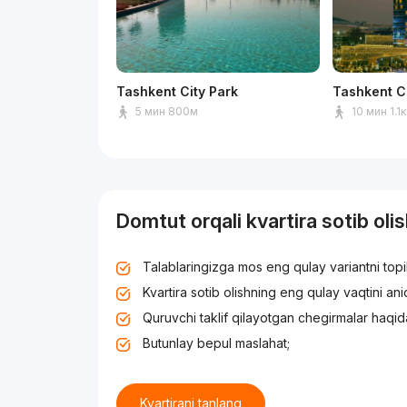
Tashkent City Park
Tashkent C
5 мин 800м
10 мин 1.1
Domtut orqali kvartira sotib oli
Talablaringizga mos eng qulay variantni top
Kvartira sotib olishning eng qulay vaqtini an
Quruvchi taklif qilayotgan chegirmalar haqid
Butunlay bepul maslahat;
Kvartirani tanlang