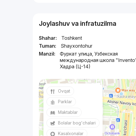
Joylashuv va infratuzilma
Shahar:
Toshkent
Tuman:
Shayxontohur
Manzil:
Фуркат улица, Узбекская
международная школа "Invento"
Хадра (Ц-14)
Ovqat
Parklar
Maktablar
Bolalar bog'chalari
Kasalxonalar