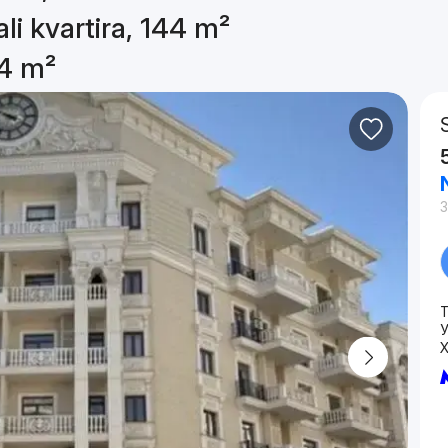
li kvartira, 144 m²
44 m²
3
T
У
Х