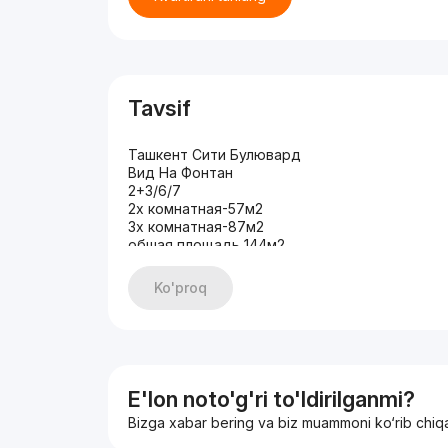
Tavsif
Ташкент Сити Булювард
Вид На Фонтан
2+3/6/7
2х комнатная-57м2
3х комнатная-87м2
обшая площадь 144м2
кирпич
коробка
Ko'proq
парковка договорная
Цена 410000
+998949913377
Telegram: RieltorShirin
E'lon noto'g'ri to'ldirilganmi?
Bizga xabar bering va biz muammoni ko‘rib chiq