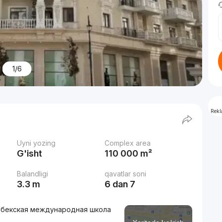
1/6
Rek
Uyni yozing
Complex area
G'isht
110 000 m²
Balandligi
qavatlar soni
3.3 m
6 dan 7
 Узбекская международная школа