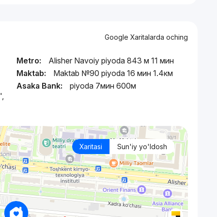
Google Xaritalarda oching
Metro:
Alisher Navoiy piyoda 843 м 11 мин
Maktab:
Maktab №90 piyoda 16 мин 1.4км
Asaka Bank:
piyoda 7мин 600м
,
Xaritasi
Sun'iy yo'ldosh