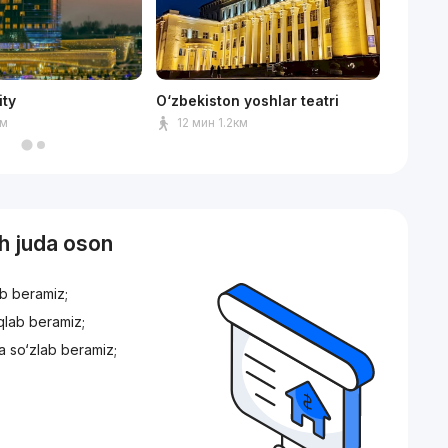
ity
O‘zbekiston yoshlar teatri
Mediap
км
12 мин 1.2км
15мин
sh juda oson
ib beramiz;
iqlab beramiz;
a so‘zlab beramiz;