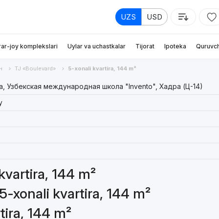
UZS
USD
rar-joy komplekslari
Uylar va uchastkalar
Tijorat
Ipoteka
Quruvch
н
TJ «Boulevard»
5-xonali kvartira, 144 m²
а, Узбекская международная школа "Invento", Хадра (Ц-14)
y
 kvartira, 144 m²
5-xonali kvartira, 144 m²
tira, 144 m²