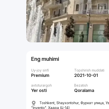
Eng muhimi
Uy-joy sinfi
Topshirish muddati
Premium
2021-10-01
avtoturargoh
Bezatish
Yer osti
Qoralama
Toshkent, Shayxontohur, Фуркат улица,
"Invento", Хадра (Ц-14)