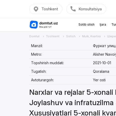
Toshkent
Konsultatsiya
Sotib olish
Ijara
Tu
Domtut
Toshkent
Sotish
Mulk, Kvartira
Шири
Manzil:
Фуркат улиц
Metro:
Alisher Navoi
Topshirish muddati:
2021-10-01
Tugatish:
Qoralama
Avtoturargoh:
Yer osti
Narxlar va rejalar 5-xonali
Joylashuv va infratuzilma 
Xususiyatlari 5-xonali kvar