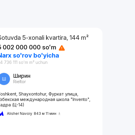
Sotuvda 5-xonali kvartira, 144 m²
5 002 000 000
soʻm
Narx so'rov bo'yicha
4 736 111
soʻm
m² uchun
Ширин
Ш
Rieltor
oshkent, Shayxontohur, Фуркат улица,
збекская международная школа "Invento",
адра (Ц-14)
Alisher Navoiy
843 м 11 мин