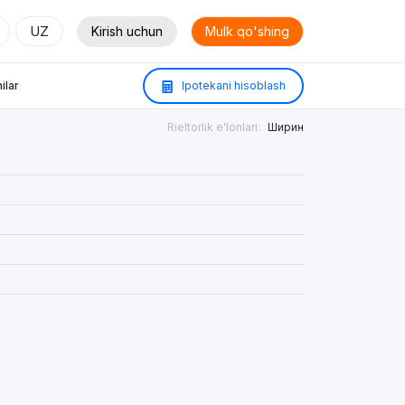
UZ
Kirish uchun
Mulk qo'shing
ilar
Ipotekani hisoblash
Rieltorlik e'lonlari:
Ширин