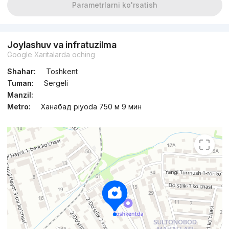
Parametrlarni ko'rsatish
Joylashuv va infratuzilma
Google Xaritalarda oching
Shahar:
Toshkent
Tuman:
Sergeli
Manzil:
Metro:
Ханабад piyoda 750 м 9 мин