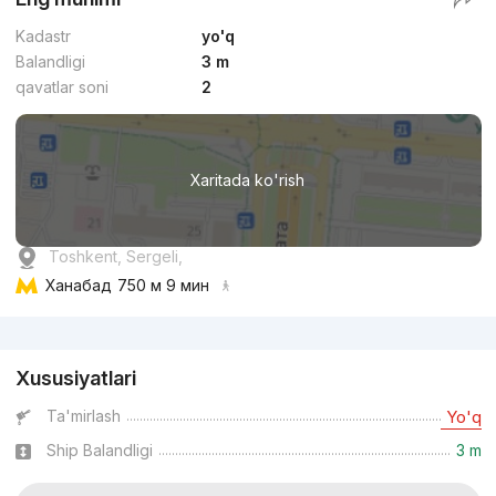
Kadastr
yo'q
Balandligi
3 m
qavatlar soni
2
Xaritada ko'rish
Toshkent, Sergeli,
Ханабад
750 м 9 мин
Reklama
Xususiyatlari
Ta'mirlash
Yo'q
Ship Balandligi
3 m