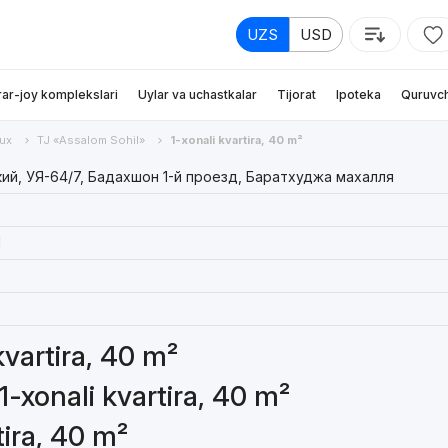
UZS
USD
rar-joy komplekslari
Uylar va uchastkalar
Tijorat
Ipoteka
Quruvch
ux
TJ «Assalom Sohil»
1-xonali kvartira, 40 m²
ий, УЯ-64/7, Бадахшон 1-й проезд, Баратхуджа махалля
1
kvartira, 40 m²
1-xonali kvartira, 40 m²
tira, 40 m²