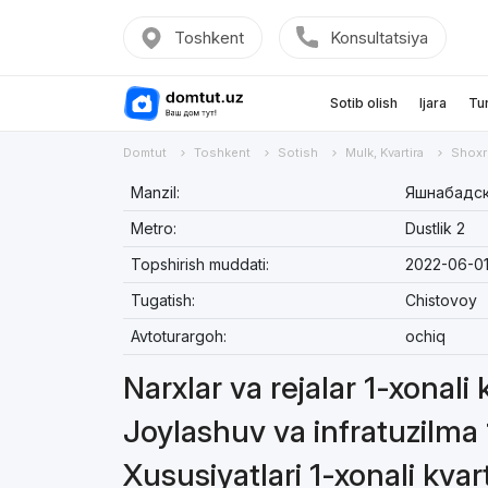
Toshkent
Konsultatsiya
Sotib olish
Ijara
Tu
Domtut
Toshkent
Sotish
Mulk, Kvartira
Shoxr
Manzil:
Яшнабадск
Metro:
Dustlik 2
Topshirish muddati:
2022-06-0
Tugatish:
Chistovoy
Avtoturargoh:
ochiq
Narxlar va rejalar 1-xonali 
Joylashuv va infratuzilma 
Xususiyatlari 1-xonali kvar