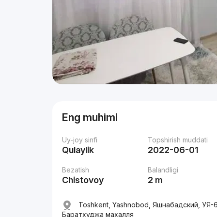
Eng muhimi
Uy-joy sinfi
Topshirish muddati
Qulaylik
2022-06-01
Bezatish
Balandligi
Chistovoy
2 m
Toshkent, Yashnobod, Яшнабадский, УЯ-6
Баратхуджа махалля