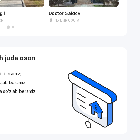
g'i
Doctor Saidov
Korzink
 км
15 мин 600 м
5 мин
sh juda oson
ib beramiz;
iqlab beramiz;
a so‘zlab beramiz;