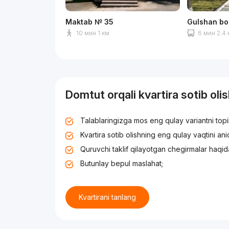
Maktab № 35
Gulshan bo
10 мин 1 км
6 мин 2.4
Domtut orqali kvartira sotib oli
Talablaringizga mos eng qulay variantni top
Kvartira sotib olishning eng qulay vaqtini an
Quruvchi taklif qilayotgan chegirmalar haqid
Butunlay bepul maslahat;
Kvartirani tanlang