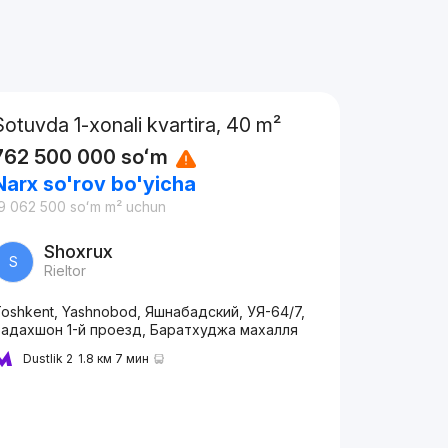
Sotuvda 1-xonali kvartira, 40 m²
762 500 000
soʻm
Narx so'rov bo'yicha
9 062 500
soʻm
m² uchun
Shoxrux
S
Rieltor
oshkent, Yashnobod, Яшнабадский, УЯ-64/7,
Бадахшон 1-й проезд, Баратхуджа махалля
Dustlik 2
1.8 км 7 мин