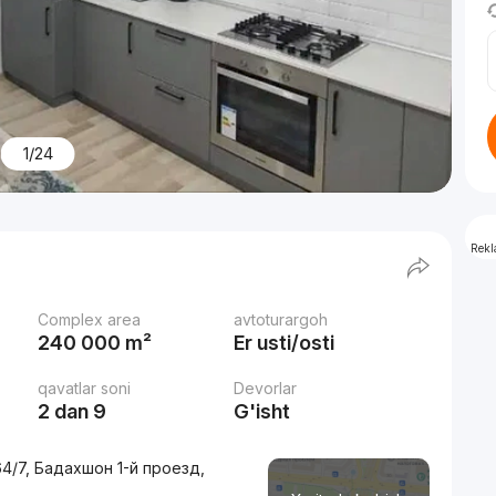
1/24
Rek
Complex area
avtoturargoh
240 000 m²
Er usti/osti
qavatlar soni
Devorlar
2 dan 9
G'isht
4/7, Бадахшон 1-й проезд,