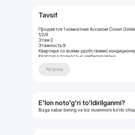
Tavsif
Продаётся 1 комнатная Ассалом Сохил Gold
1/2/9
Этаж:2
Этажность:9
Квартира со всеми удобствами( кондиционер
Квартира полностью мебелирована
На окнах установлены решетки
Состояние квартиры: идеальное
Ko'proq
Цена: 62.500 у.е
+99893-315-77-77
E'lon noto'g'ri to'ldirilganmi?
Bizga xabar bering va biz muammoni ko‘rib chiq