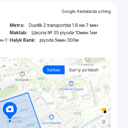
Google Xaritalarda oching
Metro:
Dustlik 2 transportda 1.8 км 7 мин
Maktab:
Школа № 35 piyoda 10мин 1км
н 1-
Halyk Bank:
piyoda 5мин 300м
Xaritasi
Sun'iy yo'ldosh