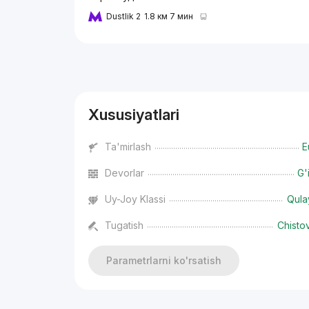
Dustlik 2
1.8 км 7 мин
Reklama
Xususiyatlari
Ta'mirlash
E
Devorlar
G'
Uy-Joy Klassi
Qula
Tugatish
Chisto
Parametrlarni ko'rsatish