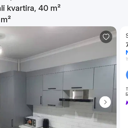
li kvartira, 40 m²
0 m²
1
T