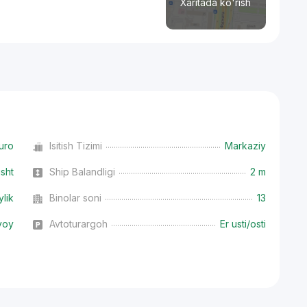
Xaritada ko'rish
uro
Isitish Tizimi
Markaziy
isht
Ship Balandligi
2 m
ylik
Binolar soni
13
voy
Avtoturargoh
Er usti/osti