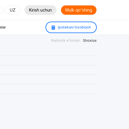
UZ
Kirish uchun
Mulk qo'shing
ilar
Ipotekani hisoblash
Rieltorlik e'lonlari:
Shoxrux