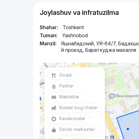
Joylashuv va infratuzilma
Shahar:
Toshkent
Tuman:
Yashnobod
Manzil:
Яшнабадский, УЯ-64/7, Бадахшо
й проезд, Баратхуджа махалля
Ovqat
Parklar
Maktablar
Bolalar bog'chalari
Kasalxonalar
Savdo markazlari