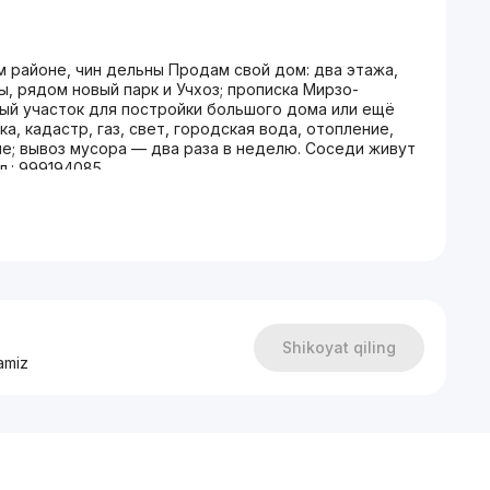
м районе, чин дельны Продам свой дом: два этажа,
ы, рядом новый парк и Учхоз; прописка Мирзо-
вный участок для постройки большого дома или ещё
а, кадастр, газ, свет, городская вода, отопление,
ме; вывоз мусора — два раза в неделю. Соседи живут
ел.: 999194085
Shikoyat qiling
amiz