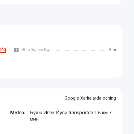
o'q
Ship Balandligi
3 m
Google Xaritalarda oching
Metro:
Буюк Ипак Йули transportda 1.8 км 7
мин