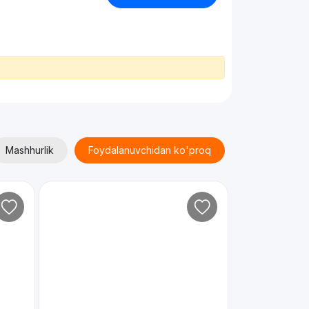
Mashhurlik
Foydalanuvchidan ko'proq