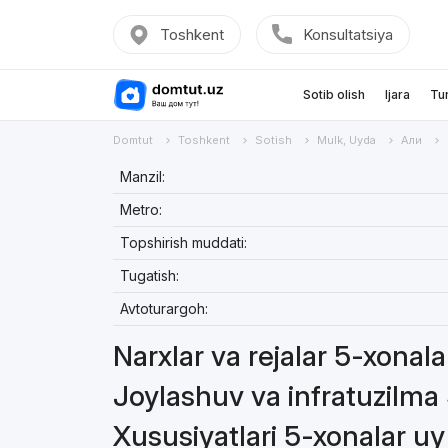
Toshkent
Konsultatsiya
Sotib olish
Ijara
Tu
Domtut
Toshkent
Sotish
Mulk, Uyda
Али
Manzil:
Metro:
Topshirish muddati:
Tugatish:
Avtoturargoh:
Narxlar va rejalar 5-xonal
Joylashuv va infratuzilma
Xususiyatlari 5-xonalar u