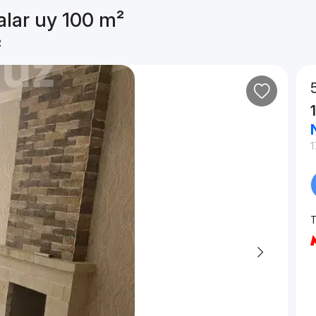
alar uy 100 m²
²
1
T