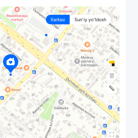
Xaritasi
Sun'iy yo'ldosh