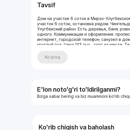
Tavsif
Дом на участке 6 соток в Мирзо-Улугбекско
участок 6 соток, остановка рядом. Чингельд
Улугбекский район. Есть деревья, баня; ро
одного. Коммуникации и оформление: прописк
интернет, городской телефон; санузел в до
круглый год. Цена 143 тыс., торг на месте. Т
Ko'proq
E'lon noto'g'ri to'ldirilganmi?
Bizga xabar bering va biz muammoni ko‘rib chiq
Ko'rib chiqish va baholash