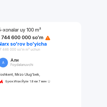
5-xonalar uy 100 m²
1 744 600 000
soʻm
Narx so'rov bo'yicha
7 446 000
soʻm
m² uchun
Али
А
Foydalanuvchi
oshkent, Mirzo Ulug'bek,
Буюк Ипак Йули
1.8 км 7 мин