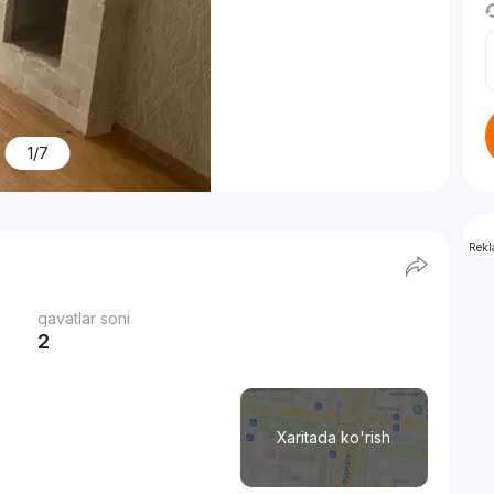
1/7
Rek
qavatlar soni
2
Xaritada ko'rish