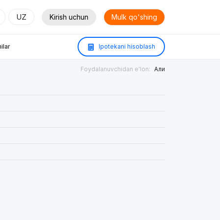
UZ
Kirish uchun
Mulk qo'shing
ilar
Ipotekani hisoblash
Foydalanuvchidan e'lon:
Али