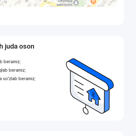
sh juda oson
ib beramiz;
iqlab beramiz;
a so‘zlab beramiz;