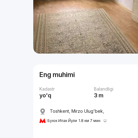
Eng muhimi
Kadastr
Balandligi
yo'q
3 m
Toshkent, Mirzo Ulug'bek,
Буюк Ипак Йули
1.8 км 7 мин