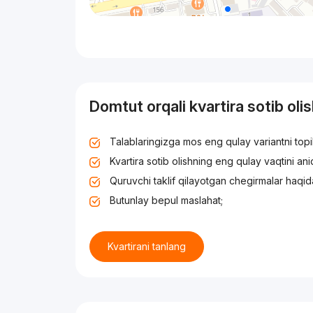
Domtut orqali kvartira sotib oli
Talablaringizga mos eng qulay variantni top
Kvartira sotib olishning eng qulay vaqtini an
Quruvchi taklif qilayotgan chegirmalar haqid
Butunlay bepul maslahat;
Kvartirani tanlang