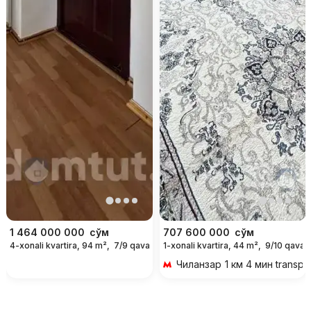
1 464 000 000
сўм
707 600 000
сўм
4-xonali kvartira, 94 m²,
7/9 qavat
1-xonali kvartira, 44 m²,
9/10 qavat
Чиланзар
1 км 4 мин transpo