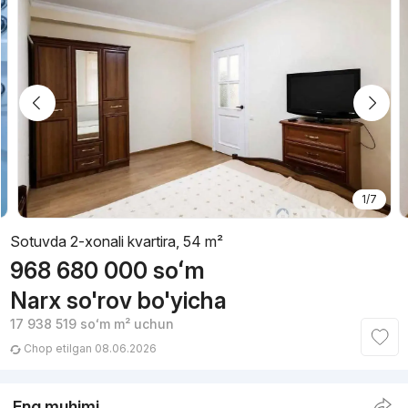
1/7
Sotuvda 2-xonali kvartira, 54 m²
968 680 000
soʻm
Narx so'rov bo'yicha
17 938 519
soʻm
m² uchun
Chop etilgan 08.06.2026
Eng muhimi