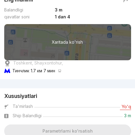
Balandligi
3 m
qavatlar soni
1 dan 4
Xaritada ko'rish
Toshkent, Shayxontohur,
Тинчлик
1.7 км 7 мин
Reklama
Xususiyatlari
Ta'mirlash
Yo'q
Ship Balandligi
3 m
Parametrlarni ko'rsatish