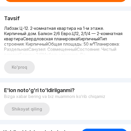
Tavsif
Лабзак Ц-12. 2-комнатная квартира на 1-м этаже.
Кирпичный дом. Балкон 2/6 Евро.Ц12, 2/1/4 — 2-комнатная
квартираСвердловская планировкаКирпичныйТип
строения: КирпичныйОбщая площадь: 50 м²Планировка:
РаздельнаяСанузел: СовмещенныйСостояние: Чистый
ремонтБалкон: 2/6Мебель+техника: Да,
ЧастичноОриентир: Лабзак ГастинцаНе ТорецПарковка
для автоЦена: 79 400 $ торг минИпотека: Да951105888
Ko'proq
E'lon noto'g'ri to'ldirilganmi?
Bizga xabar bering va biz muammoni ko‘rib chiqamiz
Shikoyat qiling