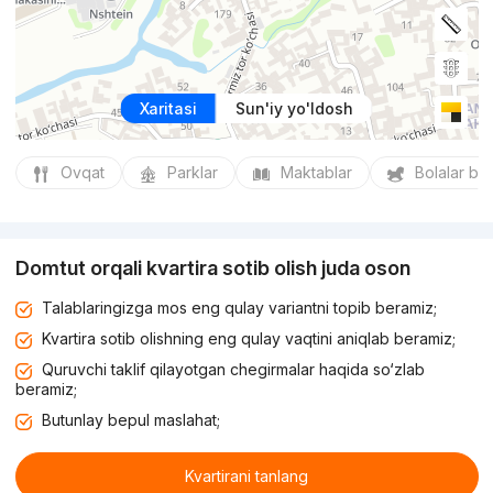
Xaritasi
Sun'iy yo'ldosh
Ovqat
Parklar
Maktablar
Bolalar bo
Domtut orqali kvartira sotib olish juda oson
Talablaringizga mos eng qulay variantni topib beramiz;
Kvartira sotib olishning eng qulay vaqtini aniqlab beramiz;
Quruvchi taklif qilayotgan chegirmalar haqida so‘zlab
beramiz;
Butunlay bepul maslahat;
Kvartirani tanlang