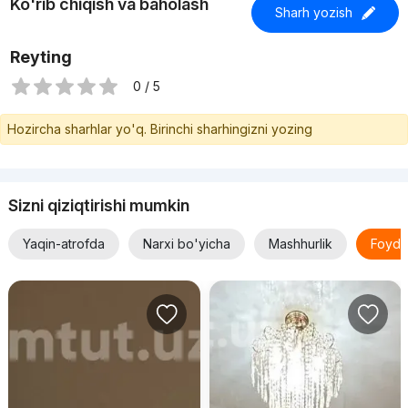
Ko'rib chiqish va baholash
Sharh yozish
Reyting
0 / 5
Hozircha sharhlar yo'q. Birinchi sharhingizni yozing
Sizni qiziqtirishi mumkin
Yaqin-atrofda
Narxi bo'yicha
Mashhurlik
Foyda