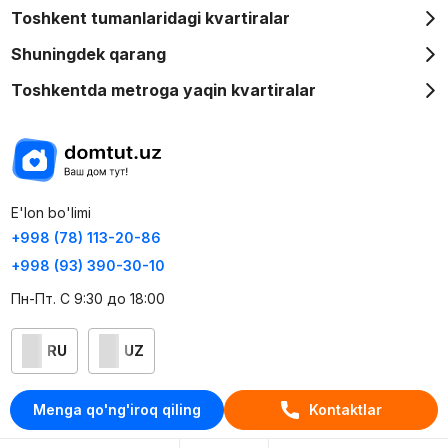
Toshkent tumanlaridagi kvartiralar
Shuningdek qarang
Toshkentda metroga yaqin kvartiralar
E'lon bo'limi
+998 (78) 113-20-86
+998 (93) 390-30-10
Пн-Пт. С 9:30 до 18:00
RU
UZ
Kontaktlar
Menga qo'ng'iroq qiling
Kontaktlar
loyiha haqida