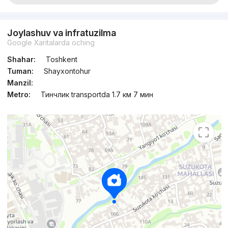
Joylashuv va infratuzilma
Google Xaritalarda oching
Shahar:
Toshkent
Tuman:
Shayxontohur
Manzil:
Metro:
Тинчлик transportda 1.7 км 7 мин