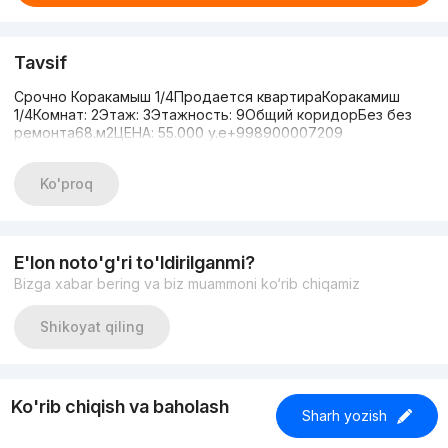
Tavsif
Срочно Коракамыш 1/4Продается квартираКоракамиш
1/4Комнат: 2Этаж: 3Этажность: 9Общий коридорБез без
ремонта68.м2ЦЕНА: 55.000 y.e+998900007209
Ko'proq
E'lon noto'g'ri to'ldirilganmi?
Bizga xabar bering va biz muammoni ko‘rib chiqamiz
Shikoyat qiling
Ko'rib chiqish va baholash
Sharh yozish