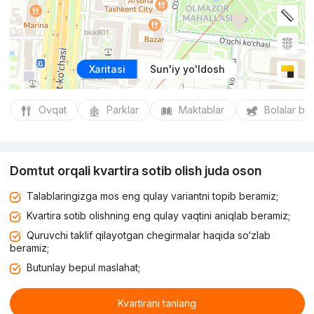
Xaritasi
Sun'iy yo'ldosh
Ovqat
Parklar
Maktablar
Bolalar bo
Domtut orqali kvartira sotib olish juda oson
Talablaringizga mos eng qulay variantni topib beramiz;
Kvartira sotib olishning eng qulay vaqtini aniqlab beramiz;
Quruvchi taklif qilayotgan chegirmalar haqida so‘zlab
beramiz;
Butunlay bepul maslahat;
Kvartirani tanlang