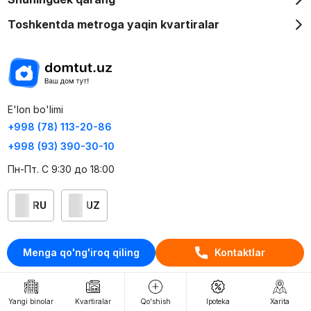
Toshkentda metroga yaqin kvartiralar
E'lon bo'limi
+998 (78) 113-20-86
+998 (93) 390-30-10
Пн-Пт. С 9:30 до 18:00
RU
UZ
Kontaktlar
Menga qo'ng'iroq qiling
Kontaktlar
loyiha haqida
Webnow © loyihasi
Yangi binolar
Kvartiralar
Qo'shish
Ipoteka
Xarita