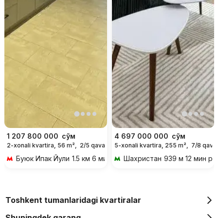
1 207 800 000
сўм
4 697 000 000
сўм
2-xonali kvartira, 56 m²,
2/5 qavat
5-xonali kvartira, 255 m²,
7/8 qava
Буюк Ипак Йули
1.5 км 6 мин transportda
Шахристан
939 м 12 мин pi
Toshkent tumanlaridagi kvartiralar
Shuningdek qarang