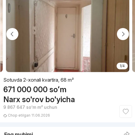
1/4
Sotuvda 2-xonali kvartira, 68 m²
671 000 000
soʻm
Narx so'rov bo'yicha
9 867 647
soʻm
m² uchun
Chop etilgan 11.06.2026
Eng muhimi