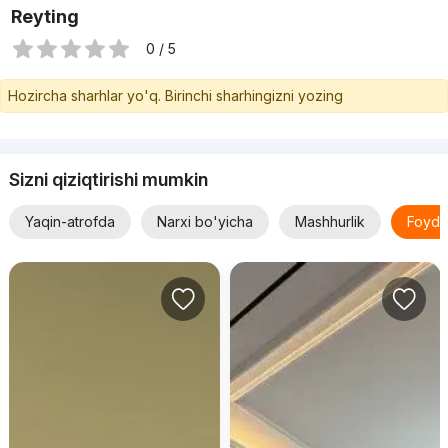
Reyting
0 / 5
Hozircha sharhlar yo'q. Birinchi sharhingizni yozing
Sizni qiziqtirishi mumkin
Yaqin-atrofda
Narxi bo'yicha
Mashhurlik
Foyda