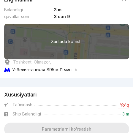
Balandligi
3 m
qavatlar soni
3 dan 9
Xaritada ko'rish
Toshkent, Olmazor,
Узбекистанская
895 м 11 мин
Reklama
Xususiyatlari
Ta'mirlash
Yo'q
Ship Balandligi
3 m
Parametrlarni ko'rsatish