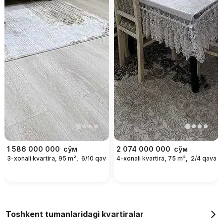
1 586 000 000
сўм
2 074 000 000
сўм
3-xonali kvartira, 95 m²,
6/10 qavat
4-xonali kvartira, 75 m²,
2/4 qavat
Toshkent tumanlaridagi kvartiralar