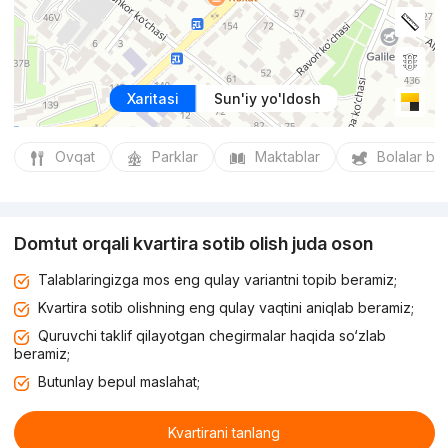
Xaritasi
Sun'iy yo'ldosh
Ovqat
Parklar
Maktablar
Bolalar bo
Domtut orqali kvartira sotib olish juda oson
Talablaringizga mos eng qulay variantni topib beramiz;
Kvartira sotib olishning eng qulay vaqtini aniqlab beramiz;
Quruvchi taklif qilayotgan chegirmalar haqida so‘zlab
beramiz;
Butunlay bepul maslahat;
Kvartirani tanlang