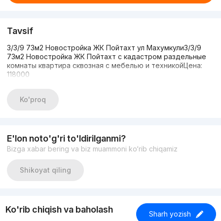
Tavsif
3/3/9 73м2 Новостройка ЖК Пойтахт ул Махумкули3/3/9
73м2 Новостройка ЖК Пойтахт с кадастром раздельные
комнаты квартира сквозная с мебелью и техникойЦена:
118000
Ko'proq
E'lon noto'g'ri to'ldirilganmi?
Bizga xabar bering va biz muammoni ko‘rib chiqamiz
Shikoyat qiling
Ko'rib chiqish va baholash
Sharh yozish