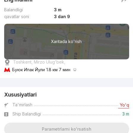
Balandligi
3 m
qavatlar soni
3 dan 9
Xaritada ko'rish
Toshkent, Mirzo Ulug'bek,
Буюк Ипак Йули
1.8 км 7 мин
Reklama
Xususiyatlari
Ta'mirlash
Yo'q
Ship Balandligi
3 m
Parametrlarni ko'rsatish