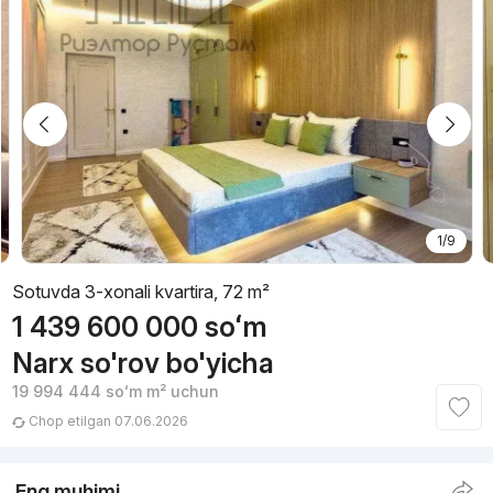
1/9
Sotuvda 3-xonali kvartira, 72 m²
1 439 600 000
soʻm
Narx so'rov bo'yicha
19 994 444
soʻm
m² uchun
Chop etilgan 07.06.2026
Eng muhimi