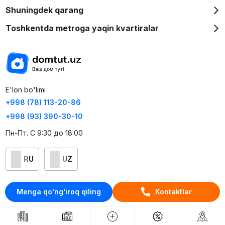
Shuningdek qarang
Toshkentda metroga yaqin kvartiralar
E'lon bo'limi
+998 (78) 113-20-86
+998 (93) 390-30-10
Пн-Пт. С 9:30 до 18:00
RU
UZ
Kontaktlar
Menga qo'ng'iroq qiling
Kontaktlar
loyiha haqida
Webnow © loyihasi