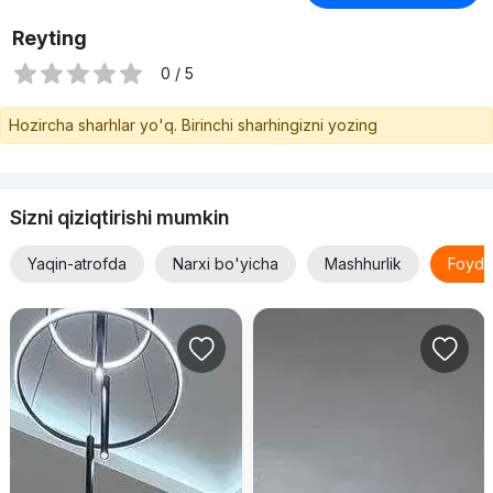
Reyting
0 / 5
Hozircha sharhlar yo'q. Birinchi sharhingizni yozing
Sizni qiziqtirishi mumkin
Yaqin-atrofda
Narxi bo'yicha
Mashhurlik
Foyda