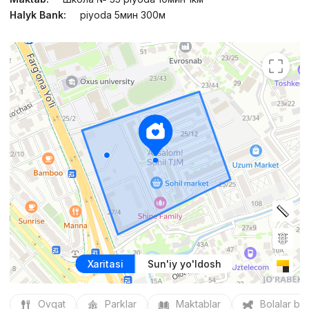
Halyk Bank:
piyoda 5мин 300м
Xaritasi
Sun'iy yo'ldosh
Ovqat
Parklar
Maktablar
Bolalar bo