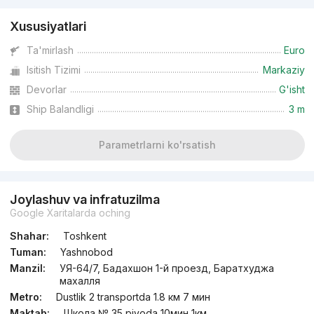
Xususiyatlari
Ta'mirlash
Euro
Isitish Tizimi
Markaziy
Devorlar
G'isht
Ship Balandligi
3 m
Parametrlarni ko'rsatish
Joylashuv va infratuzilma
Google Xaritalarda oching
Shahar:
Toshkent
Tuman:
Yashnobod
Manzil:
УЯ-64/7, Бадахшон 1-й проезд, Баратхуджа
махалля
Metro:
Dustlik 2 transportda 1.8 км 7 мин
Maktab:
Школа № 35 piyoda 10мин 1км