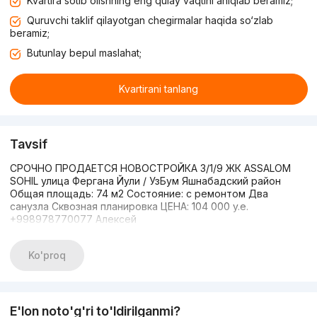
Kvartira sotib olishning eng qulay vaqtini aniqlab beramiz;
Quruvchi taklif qilayotgan chegirmalar haqida so‘zlab
beramiz;
Butunlay bepul maslahat;
Kvartirani tanlang
Tavsif
СРОЧНО ПРОДАЕТСЯ НОВОСТРОЙКА 3/1/9 ЖК ASSALOM
SOHIL улица Фергана Йули / УзБум Яшнабадский район
Общая площадь: 74 м2 Состояние: с ремонтом Два
санузла Сквозная планировка ЦЕНА: 104 000 y.e.
+998978770077 Алексей
Ko'proq
E'lon noto'g'ri to'ldirilganmi?