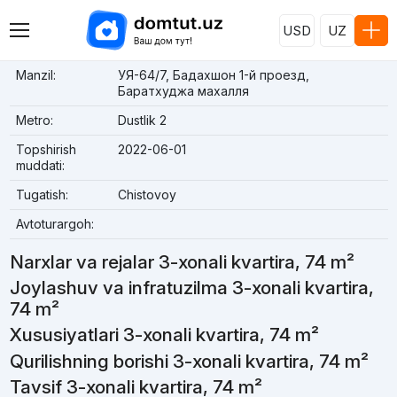
USD
UZ
Manzil:
УЯ-64/7, Бадахшон 1-й проезд,
Баратхуджа махалля
Metro:
Dustlik 2
Topshirish
2022-06-01
muddati:
Tugatish:
Chistovoy
Avtoturargoh:
Narxlar va rejalar 3-xonali kvartira, 74 m²
Joylashuv va infratuzilma 3-xonali kvartira,
74 m²
Xususiyatlari 3-xonali kvartira, 74 m²
Qurilishning borishi 3-xonali kvartira, 74 m²
Tavsif 3-xonali kvartira, 74 m²