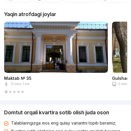
Yaqin atrofdagi joylar
Maktab № 35
Gulshan 
10 мин 1 км
6 мин 2
Domtut orqali kvartira sotib olish juda oson
Talablaringizga mos eng qulay variantni topib beramiz;