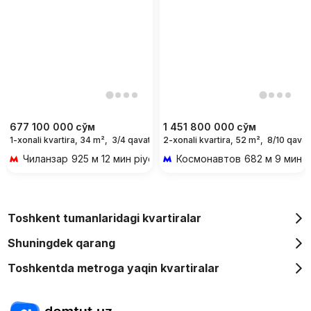
677 100 000
сўм
1 451 800 000
сўм
1-xonali kvartira, 34 m²,
3/4 qavat
2-xonali kvartira, 52 m²,
8/10 qavat
Чиланзар
925 м 12 мин piyoda
Космонавтов
682 м 9 мин p
Toshkent tumanlaridagi kvartiralar
Shuningdek qarang
Toshkentda metroga yaqin kvartiralar