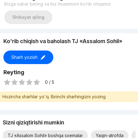
Bizga xabar bering va biz muammoni ko‘rib chiqamiz
Shikoyat qiling
Ko'rib chiqish va baholash TJ «Assalom Sohil»
Sharh yozish
Reyting
0 / 5
Hozircha sharhlar yo'q. Birinchi sharhingizni yozing
Sizni qiziqtirishi mumkin
TJ «Assalom Sohil» boshqa sxemalar
Yaqin-atrofda