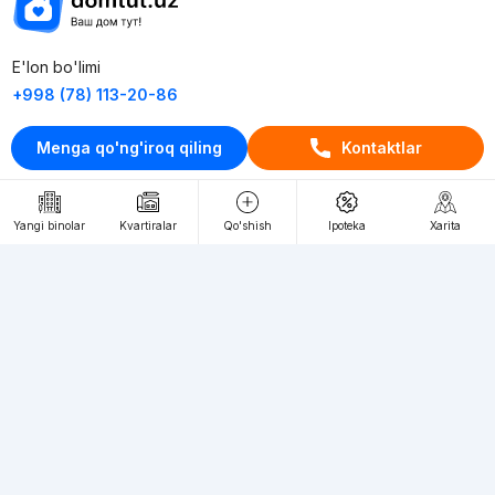
E'lon bo'limi
+998 (78) 113-20-86
+998 (93) 390-30-10
Menga qo'ng'iroq qiling
Kontaktlar
Пн-Пт. С 9:30 до 18:00
RU
UZ
Yangi binolar
Kvartiralar
Qo'shish
Ipoteka
Xarita
Kontaktlar
loyiha haqida
Webnow © loyihasi
Foydalanish shartlari
Maxfiylik siyosati
Ommaviy taklif