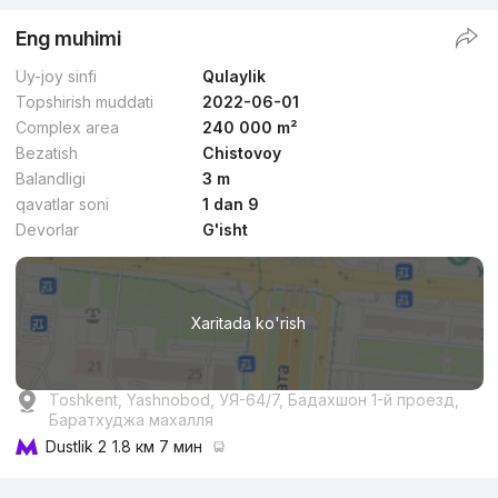
Eng muhimi
Uy-joy sinfi
Qulaylik
Topshirish muddati
2022-06-01
Complex area
240 000 m²
Bezatish
Chistovoy
Balandligi
3 m
qavatlar soni
1 dan 9
Devorlar
G'isht
Xaritada ko'rish
Toshkent, Yashnobod, УЯ-64/7, Бадахшон 1-й проезд,
Баратхуджа махалля
Dustlik 2
1.8 км 7 мин
Reklama