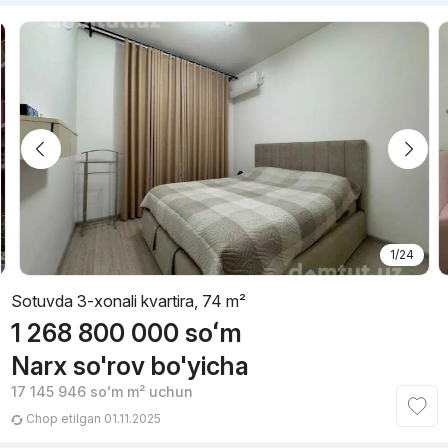
1/24
Sotuvda 3-xonali kvartira, 74 m²
1 268 800 000
soʻm
Narx so'rov bo'yicha
17 145 946
soʻm
m² uchun
Chop etilgan 01.11.2025