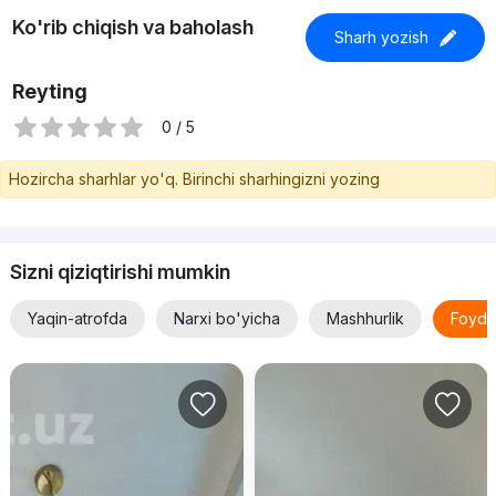
Ko'rib chiqish va baholash
Sharh yozish
Reyting
0 / 5
Hozircha sharhlar yo'q. Birinchi sharhingizni yozing
Sizni qiziqtirishi mumkin
Yaqin-atrofda
Narxi bo'yicha
Mashhurlik
Foyda