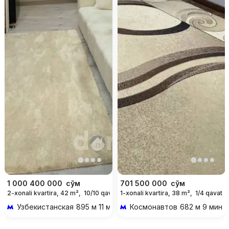
1 000 400 000
сўм
701 500 000
сўм
2-xonali kvartira, 42 m²,
10/10 qavat
1-xonali kvartira, 38 m²,
1/4 qavat
Узбекистанская
895 м 11 мин piyoda
Космонавтов
682 м 9 мин p