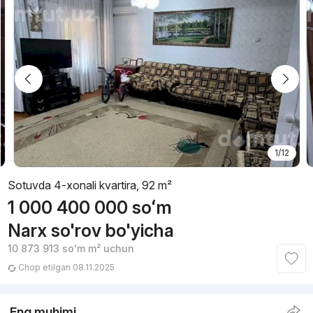
1/12
Sotuvda 4-xonali kvartira, 92 m²
1 000 400 000
soʻm
Narx so'rov bo'yicha
10 873 913
soʻm
m² uchun
Chop etilgan 08.11.2025
Eng muhimi