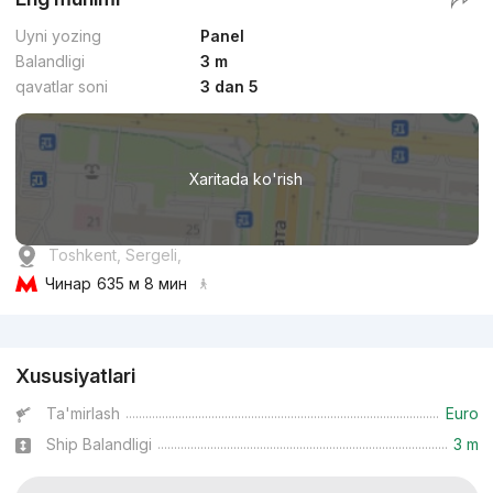
Uyni yozing
Panel
Balandligi
3 m
qavatlar soni
3 dan 5
Xaritada ko'rish
Toshkent, Sergeli,
Чинар
635 м 8 мин
Reklama
Xususiyatlari
Ta'mirlash
Euro
Ship Balandligi
3 m