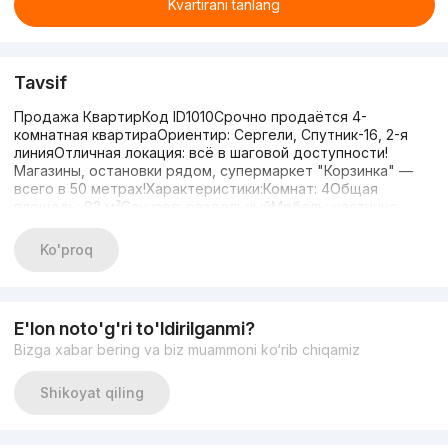
Kvartirani tanlang
Tavsif
Продажа КвартирКод ID1010Срочно продаётся 4-
комнатная квартираОриентир: Сергели, Спутник-16, 2-я
линияОтличная локация: всё в шаговой доступности!
Магазины, остановки рядом, супермаркет "Корзинка" —
всего в 50 метрах!Характеристики:Комнат: 4Общая
площадь: 92 м²Санузел: раздельныйМебель: частично
остаётсяБалкон: есть 2*6Планировка: раздельнаяРемонт:
евроЦена: 82 000 $Звоните сейчас, пока предложение
Ko'proq
актуально!+998887172775 (Григорий)
E'lon noto'g'ri to'ldirilganmi?
Bizga xabar bering va biz muammoni ko‘rib chiqamiz
Shikoyat qiling