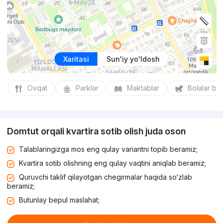
Xaritasi
Sun'iy yo'ldosh
Ovqat
Parklar
Maktablar
Bolalar bo
Domtut orqali kvartira sotib olish juda oson
Talablaringizga mos eng qulay variantni topib beramiz;
Kvartira sotib olishning eng qulay vaqtini aniqlab beramiz;
Quruvchi taklif qilayotgan chegirmalar haqida so‘zlab
beramiz;
Butunlay bepul maslahat;