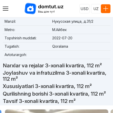
USD
UZ
Manzil:
Нукусская улица, д.31/2
Metro:
М.Айбек
Topshirish muddati:
2022-07-20
Tugatish:
Qoralama
Avtoturargoh:
Narxlar va rejalar 3-xonali kvartira, 112 m²
Joylashuv va infratuzilma 3-xonali kvartira,
112 m²
Xususiyatlari 3-xonali kvartira, 112 m²
Qurilishning borishi 3-xonali kvartira, 112 m²
Tavsif 3-xonali kvartira, 112 m²