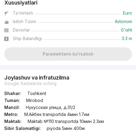
Xususiyatlari
Ta'mirlash
Euro
Isitish Tizimi
Avtonom
Devorlar
G'isht
Ship Balandligi
3.3 m
Parametrlarni ko'rsatish
Joylashuv va infratuzilma
Google Xaritalarda oching
Shahar:
Toshkent
Tuman:
Mirobod
Manzil:
Нукусская улица, д.31/2
Metro:
М.Айбек transportda 4мин 1.7км
Maktab:
Maktab №110 transportda 10мин 2.3км
Sibir Salomatligi:
piyoda 5мин 400м