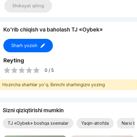
Shikoyat qiling
Ko'rib chiqish va baholash TJ «Oybek»
Sharh yozish
Reyting
0 / 5
Hozircha sharhlar yo'q. Birinchi sharhingizni yozing
Sizni qiziqtirishi mumkin
TJ «Oybek» boshqa sxemalar
Yaqin-atrofda
Narxi b