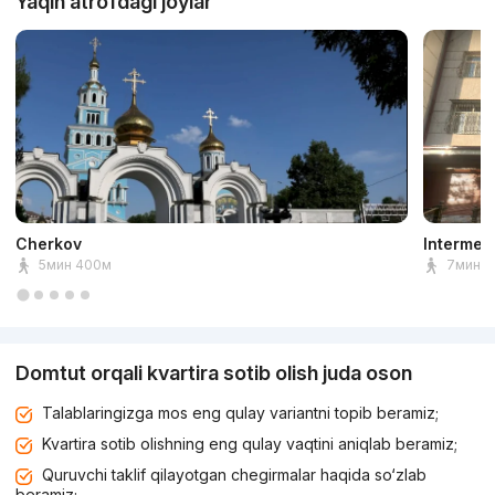
Yaqin atrofdagi joylar
Cherkov
Intermed
5мин 400м
7мин 5
Domtut orqali kvartira sotib olish juda oson
Talablaringizga mos eng qulay variantni topib beramiz;
Kvartira sotib olishning eng qulay vaqtini aniqlab beramiz;
Quruvchi taklif qilayotgan chegirmalar haqida so‘zlab
beramiz;