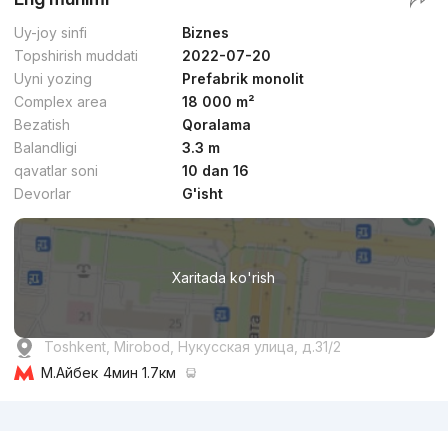
Uy-joy sinfi
Biznes
Topshirish muddati
2022-07-20
Uyni yozing
Prefabrik monolit
Complex area
18 000 m²
Bezatish
Qoralama
Balandligi
3.3 m
qavatlar soni
10 dan 16
Devorlar
G'isht
Xaritada ko'rish
Toshkent, Mirobod, Нукусская улица, д.31/2
М.Айбек
4мин 1.7км
Reklama