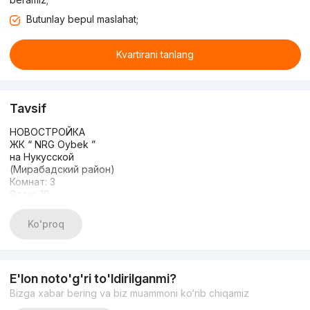
Butunlay bepul maslahat;
Kvartirani tanlang
Tavsif
НОВОСТРОЙКА
ЖК “ NRG Oybek ”
на Нукусской
(Мирабадский район)
Комнат: 3
Этаж: 10
Этажность: 12
Общая площадь 110 м2
Ko'proq
Состояние: с ремонтом
Два(2) санузла
С МЕБЕЛЬЮ И ТЕХНИКОЙ
Цена 375 000 у.е стартовая
E'lon noto'g'ri to'ldirilganmi?
( Арендатор 3000 $ )
Bizga xabar bering va biz muammoni ko‘rib chiqamiz
Срочная Горящая Продажа