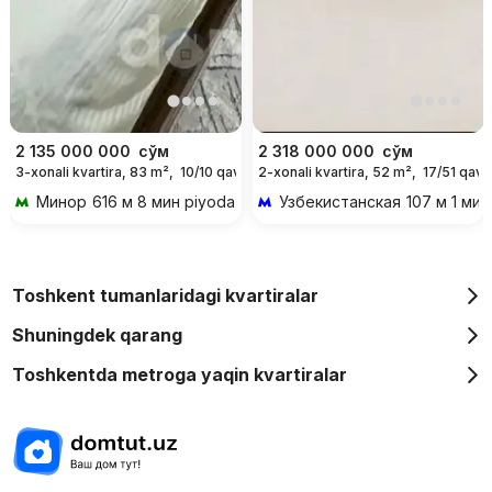
2 135 000 000
сўм
2 318 000 000
сўм
3-xonali kvartira, 83 m²,
10/10 qavat
2-xonali kvartira, 52 m²,
17/51 qava
Минор
616 м 8 мин piyoda
Узбекистанская
107 м 1 мин
Toshkent tumanlaridagi kvartiralar
Shuningdek qarang
Toshkentda metroga yaqin kvartiralar