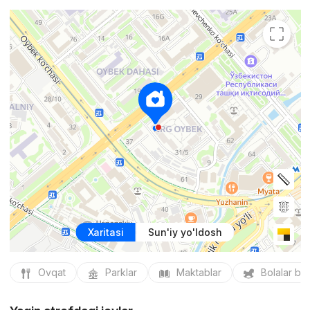
Xaritasi
Sun'iy yo'ldosh
Ovqat
Parklar
Maktablar
Bolalar bo