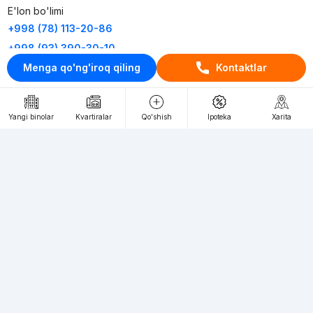
E'lon bo'limi
+998 (78) 113-20-86
+998 (93) 390-30-10
Menga qo'ng'iroq qiling
Kontaktlar
Пн-Пт. С 9:30 до 18:00
RU
UZ
Yangi binolar
Kvartiralar
Qo'shish
Ipoteka
Xarita
Kontaktlar
loyiha haqida
Webnow © loyihasi
Foydalanish shartlari
Maxfiylik siyosati
Ommaviy taklif