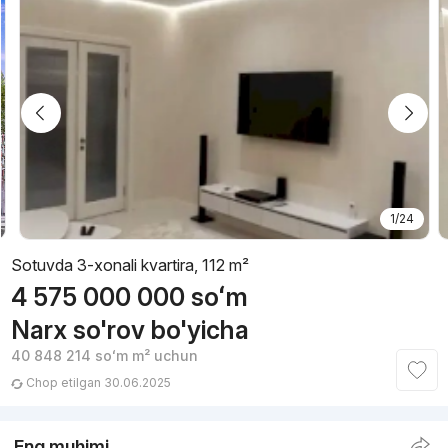
1/24
Sotuvda 3-xonali kvartira, 112 m²
4 575 000 000
soʻm
Narx so'rov bo'yicha
40 848 214
soʻm
m² uchun
Chop etilgan 30.06.2025
Eng muhimi