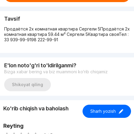
Tavsif
Продаётся 2х комнатная квартира Сергели 5Продаётся 2х
комнатная квартира 59.44 м² Сергели 5Квартира свояТел :
33 939-99-9198 222-99-91
E'lon noto'g'ri to'ldirilganmi?
Bizga xabar bering va biz muammoni ko‘rib chiqamiz
Shikoyat qiling
Ko'rib chiqish va baholash
Sharh yozish
Reyting