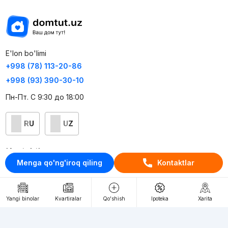
E'lon bo'limi
+998 (78) 113-20-86
+998 (93) 390-30-10
Пн-Пт. С 9:30 до 18:00
RU
UZ
Kontaktlar
Menga qo'ng'iroq qiling
Kontaktlar
loyiha haqida
Webnow © loyihasi
Yangi binolar
Kvartiralar
Qo'shish
Ipoteka
Xarita
Foydalanish shartlari
Maxfiylik siyosati