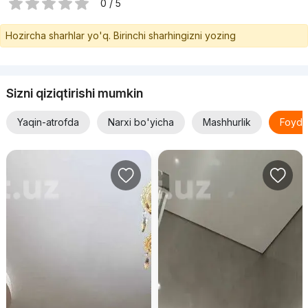
0 / 5
Hozircha sharhlar yo'q. Birinchi sharhingizni yozing
Sizni qiziqtirishi mumkin
Yaqin-atrofda
Narxi bo'yicha
Mashhurlik
Foyda