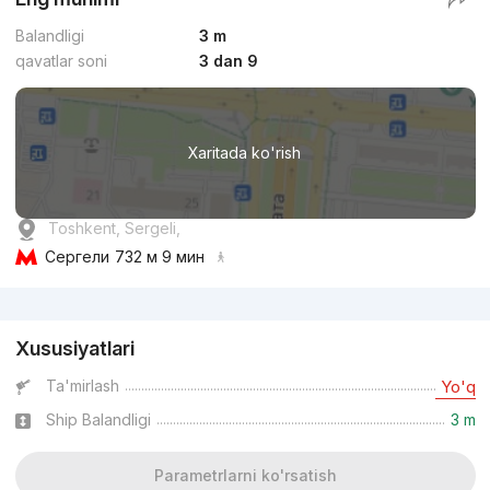
Balandligi
3 m
qavatlar soni
3 dan 9
Xaritada ko'rish
Toshkent, Sergeli,
Сергели
732 м 9 мин
Reklama
Xususiyatlari
Ta'mirlash
Yo'q
Ship Balandligi
3 m
Parametrlarni ko'rsatish