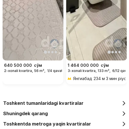
640 500 000
сўм
1 464 000 000
сўм
2-xonali kvartira, 56 m²,
1/4 qavat
3-xonali kvartira, 133 m²,
6/12 qava
Янгиабад
234 м 3 мин piyo
Toshkent tumanlaridagi kvartiralar
Shuningdek qarang
Toshkentda metroga yaqin kvartiralar