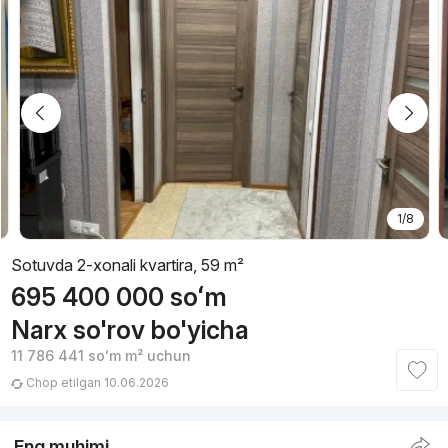
1/8
Sotuvda 2-xonali kvartira, 59 m²
695 400 000
soʻm
Narx so'rov bo'yicha
11 786 441
soʻm
m² uchun
Chop etilgan 10.06.2026
Eng muhimi