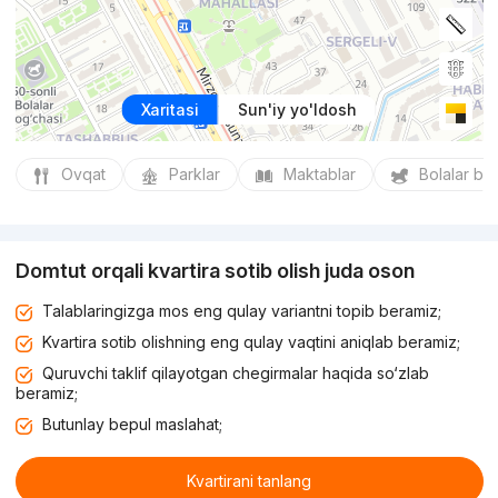
Xaritasi
Sun'iy yo'ldosh
Ovqat
Parklar
Maktablar
Bolalar bo
Domtut orqali kvartira sotib olish juda oson
Talablaringizga mos eng qulay variantni topib beramiz;
Kvartira sotib olishning eng qulay vaqtini aniqlab beramiz;
Quruvchi taklif qilayotgan chegirmalar haqida so‘zlab
beramiz;
Butunlay bepul maslahat;
Kvartirani tanlang