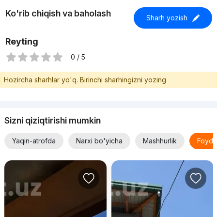
Ko'rib chiqish va baholash
Sharh yozish
Reyting
0 / 5
Hozircha sharhlar yo'q. Birinchi sharhingizni yozing
Sizni qiziqtirishi mumkin
Yaqin-atrofda
Narxi bo'yicha
Mashhurlik
Foyda