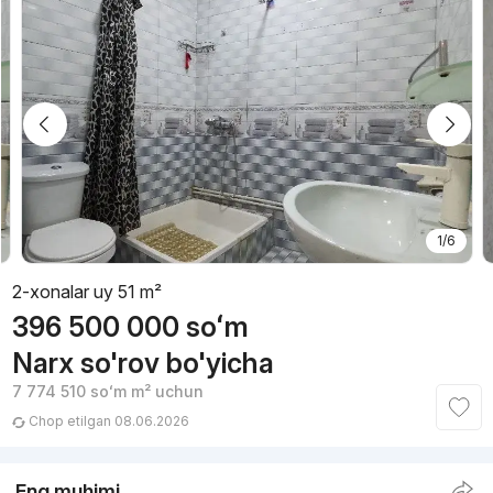
1/6
2-xonalar uy 51 m²
396 500 000
soʻm
Narx so'rov bo'yicha
7 774 510
soʻm
m² uchun
Chop etilgan 08.06.2026
Eng muhimi