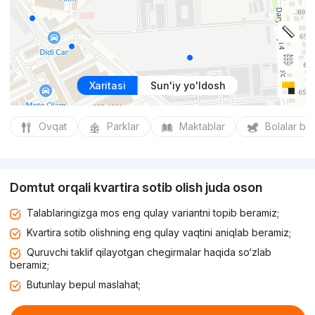
Xaritasi
Sun'iy yo'ldosh
Ovqat
Parklar
Maktablar
Bolalar bo
Domtut orqali kvartira sotib olish juda oson
Talablaringizga mos eng qulay variantni topib beramiz;
Kvartira sotib olishning eng qulay vaqtini aniqlab beramiz;
Quruvchi taklif qilayotgan chegirmalar haqida so‘zlab
beramiz;
Butunlay bepul maslahat;