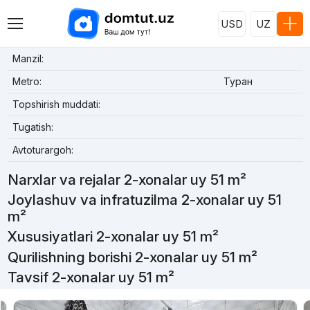
USD
UZ
Manzil:
Metro:
Туран
Topshirish muddati:
Tugatish:
Avtoturargoh:
Narxlar va rejalar 2-xonalar uy 51 m²
Joylashuv va infratuzilma 2-xonalar uy 51
m²
Xususiyatlari 2-xonalar uy 51 m²
Qurilishning borishi 2-xonalar uy 51 m²
Tavsif 2-xonalar uy 51 m²