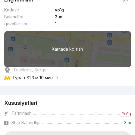
Kadastr
yo'q
Balandligi
3 m
qavatlar soni
1
Xaritada ko'rish
Toshkent, Sergeli,
Туран
823 м 10 мин
Reklama
Xususiyatlari
Ta'mirlash
Yo'q
Ship Balandligi
3 m