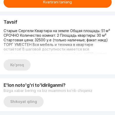
Kvartirani tanlang
Tavsif
Старые Сергели Квартира на земле Общая площадь: 51 м²
СРОЧНО Количество комнат: 2 Площадь квартиры: 30 м²
Стартовая цена: 32500 у.е (только наличные; факат накд)
ТОРГ УМЕСТЕН Вся мебель и техника в квартире
остаётся! В шаговой доступности имеется вся
необходимая инфраструктура: детский сад №518; школа
№264; аптеки; магазины; развитая транспортная
инфраструктура; Index базар и многое другое Контакты:
Ko'proq
+998(90)971-45-52 Анвар +998(90)810-45-52 Камиль
E'lon noto'g'ri to'ldirilganmi?
Bizga xabar bering va biz muammoni ko‘rib chiqamiz
Shikoyat qiling