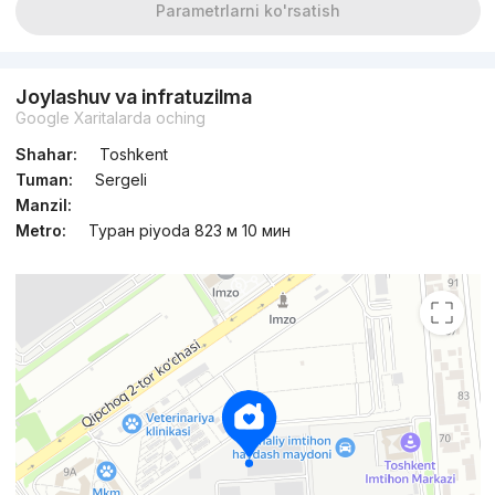
Parametrlarni ko'rsatish
Joylashuv va infratuzilma
Google Xaritalarda oching
Shahar:
Toshkent
Tuman:
Sergeli
Manzil:
Metro:
Туран piyoda 823 м 10 мин