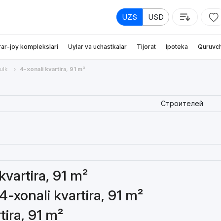
UZS
USD
rar-joy komplekslari
Uylar va uchastkalar
Tijorat
Ipoteka
Quruvch
ulk
4-xonali kvartira, 91 m²
Строителей
kvartira, 91 m²
4-xonali kvartira, 91 m²
tira, 91 m²