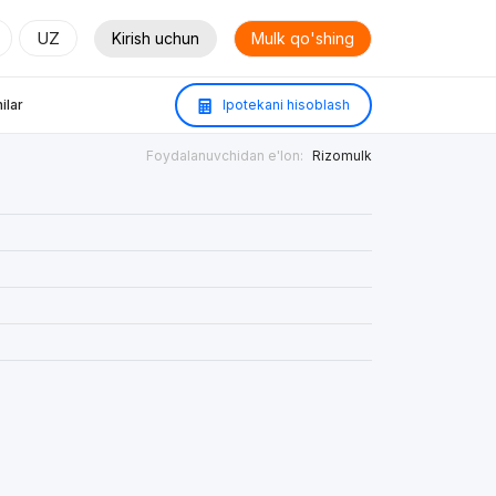
UZ
Kirish uchun
Mulk qo'shing
ilar
Ipotekani hisoblash
Foydalanuvchidan e'lon:
Rizomulk