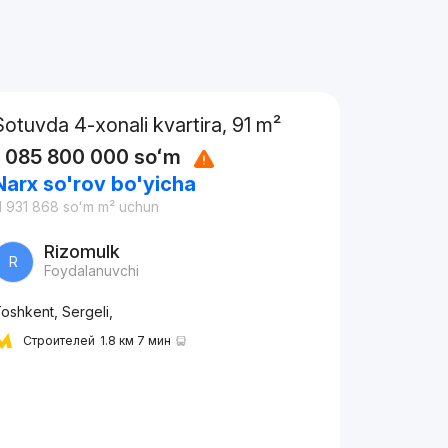
Sotuvda 4-xonali kvartira, 91 m²
1 085 800 000
soʻm
Narx so'rov bo'yicha
1 931 868
soʻm
m² uchun
Rizomulk
R
Foydalanuvchi
oshkent, Sergeli,
Строителей
1.8 км 7 мин