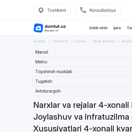
Toshkent
Konsultatsiya
Sotib olish
Ijara
Tu
Domtut
Toshkent
Sotish
Mulk, Kvartira
Rizom
Manzil:
Metro:
Topshirish muddati:
Tugatish:
Avtoturargoh:
Narxlar va rejalar 4-xonali 
Joylashuv va infratuzilma 
Xususiyatlari 4-xonali kvar