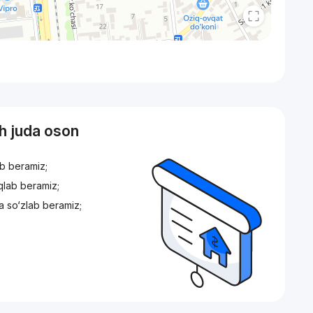
sh juda oson
ib beramiz;
iqlab beramiz;
a so‘zlab beramiz;