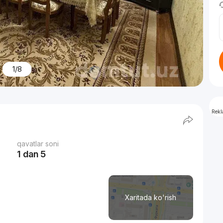
1/8
Rek
qavatlar soni
1 dan 5
Xaritada ko'rish