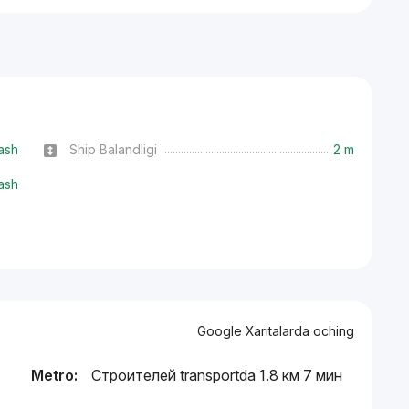
ash
Ship Balandligi
2 m
ash
Google Xaritalarda oching
Metro:
Строителей transportda 1.8 км 7 мин