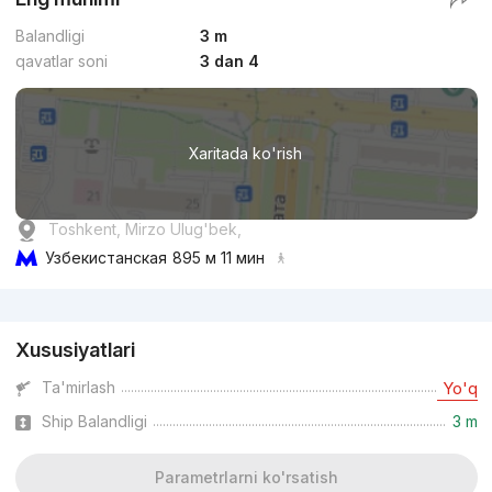
Balandligi
3 m
qavatlar soni
3 dan 4
Xaritada ko'rish
Toshkent, Mirzo Ulug'bek,
Узбекистанская
895 м 11 мин
Reklama
Xususiyatlari
Ta'mirlash
Yo'q
Ship Balandligi
3 m
Parametrlarni ko'rsatish