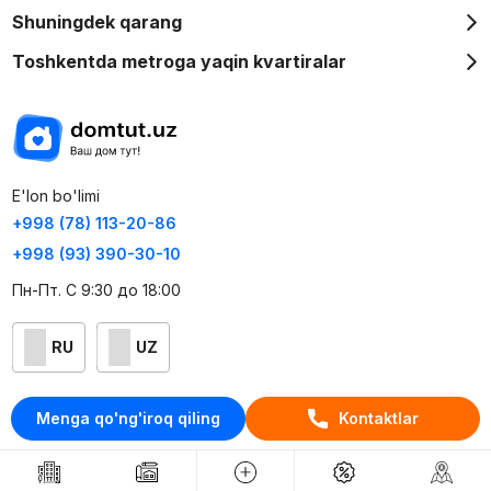
Shuningdek qarang
Toshkentda metroga yaqin kvartiralar
E'lon bo'limi
+998 (78) 113-20-86
+998 (93) 390-30-10
Пн-Пт. С 9:30 до 18:00
RU
UZ
Kontaktlar
Menga qo'ng'iroq qiling
Kontaktlar
loyiha haqida
Webnow © loyihasi