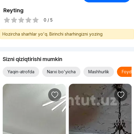
Reyting
0 / 5
Hozircha sharhlar yo'q. Birinchi sharhingizni yozing
Sizni qiziqtirishi mumkin
Yaqin-atrofda
Narxi bo'yicha
Mashhurlik
Foyda