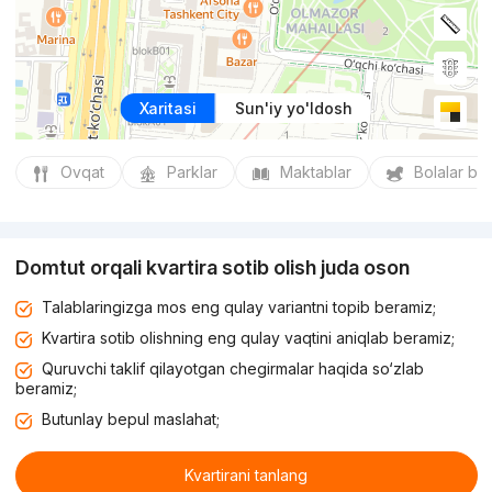
Xaritasi
Sun'iy yo'ldosh
Ovqat
Parklar
Maktablar
Bolalar bo
Domtut orqali kvartira sotib olish juda oson
Talablaringizga mos eng qulay variantni topib beramiz;
Kvartira sotib olishning eng qulay vaqtini aniqlab beramiz;
Quruvchi taklif qilayotgan chegirmalar haqida so‘zlab
beramiz;
Butunlay bepul maslahat;
Kvartirani tanlang