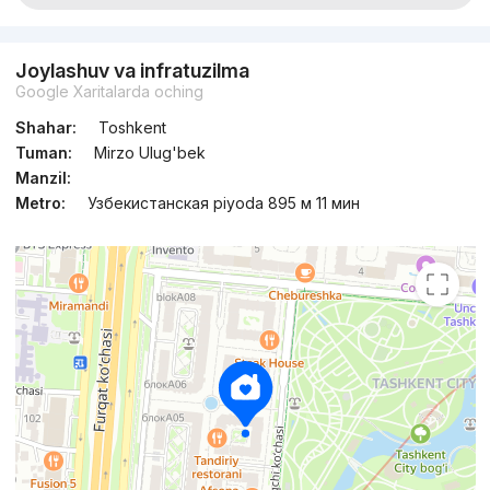
Joylashuv va infratuzilma
Google Xaritalarda oching
Shahar:
Toshkent
Tuman:
Mirzo Ulug'bek
Manzil:
Metro:
Узбекистанская piyoda 895 м 11 мин