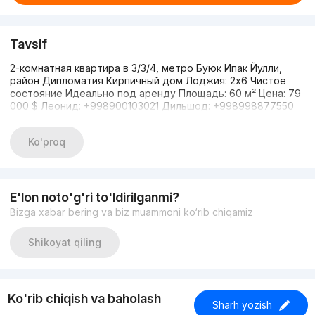
Tavsif
2-комнатная квартира в 3/3/4, метро Буюк Ипак Йулли,
район Дипломатия Кирпичный дом Лоджия: 2x6 Чистое
состояние Идеально под аренду Площадь: 60 м² Цена: 79
000 $ Леонид: +998900103021 Дильшод: +998998877550
Ko'proq
E'lon noto'g'ri to'ldirilganmi?
Bizga xabar bering va biz muammoni ko‘rib chiqamiz
Shikoyat qiling
Ko'rib chiqish va baholash
Sharh yozish