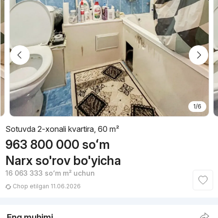
1/6
Sotuvda 2-xonali kvartira, 60 m²
963 800 000
soʻm
Narx so'rov bo'yicha
16 063 333
soʻm
m² uchun
Chop etilgan 11.06.2026
Eng muhimi