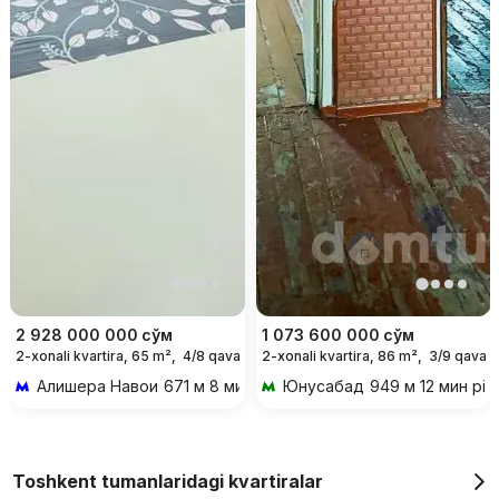
2 928 000 000
сўм
1 073 600 000
сўм
2-xonali kvartira, 65 m²,
4/8 qavat
2-xonali kvartira, 86 m²,
3/9 qavat
Алишера Навои
671 м 8 мин piyoda
Юнусабад
949 м 12 мин piy
Toshkent tumanlaridagi kvartiralar