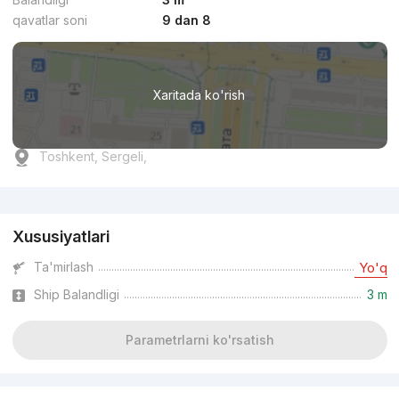
qavatlar soni
9 dan 8
Xaritada ko'rish
Toshkent, Sergeli,
Reklama
Xususiyatlari
Ta'mirlash
Yo'q
Ship Balandligi
3 m
Parametrlarni ko'rsatish