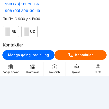
+998 (78) 113-20-86
+998 (93) 390-30-10
Пн-Пт. С 9:30 до 18:00
RU
UZ
Kontaktlar
loyiha haqida
Menga qo'ng'iroq qiling
Kontaktlar
Webnow © loyihasi
Foydalanish shartlari
Yangi binolar
Kvartiralar
Qo'shish
Ipoteka
Xarita
Maxfiylik siyosati
Ommaviy taklif
Muassis:
"WEBNOW" MChJ