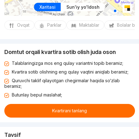
Xaritasi
Sun'iy yo'ldosh
Ovqat
Parklar
Maktablar
Bolalar bo
Domtut orqali kvartira sotib olish juda oson
Talablaringizga mos eng qulay variantni topib beramiz;
Kvartira sotib olishning eng qulay vaqtini aniqlab beramiz;
Quruvchi taklif qilayotgan chegirmalar haqida so‘zlab
beramiz;
Butunlay bepul maslahat;
Kvartirani tanlang
Tavsif