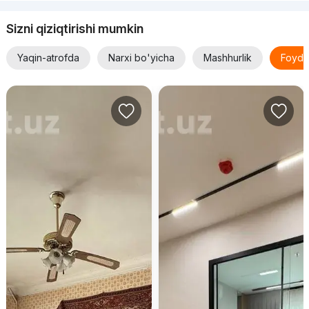
Sizni qiziqtirishi mumkin
Yaqin-atrofda
Narxi bo'yicha
Mashhurlik
Foyda