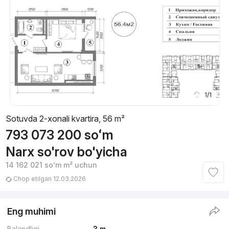
1/1
Sotuvda 2-xonali kvartira, 56 m²
793 073 200
soʻm
Narx so'rov bo'yicha
14 162 021
soʻm
m² uchun
Chop etilgan 12.03.2026
Eng muhimi
Balandligi
3 m