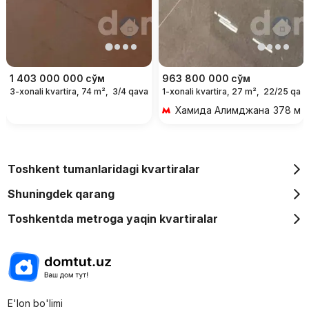
1 403 000 000
сўм
963 800 000
сўм
3-xonali kvartira, 74 m²,
3/4 qavat
1-xonali kvartira, 27 m²,
22/25 qava
Хамида Алимджана
378 м 5
Toshkent tumanlaridagi kvartiralar
Shuningdek qarang
Toshkentda metroga yaqin kvartiralar
E'lon bo'limi