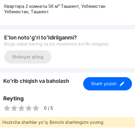
Квартира 2 комнаты 56 м² Ташкент, Узбекистан
Узбекистан, Ташкент
E'lon noto'g'ri to'ldirilganmi?
Bizga xabar bering va biz muammoni ko‘rib chiqamiz
Shikoyat qiling
Ko'rib chiqish va baholash
Sharh yozish
Reyting
0 / 5
Hozircha sharhlar yo'q. Birinchi sharhingizni yozing