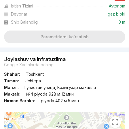
Isitish Tizimi
Avtonom
Devorlar
gaz bloki
Ship Balandligi
3 m
Parametrlarni ko'rsatish
Joylashuv va infratuzilma
Google Xaritalarda oching
Shahar:
Toshkent
Tuman:
Uchtepa
Manzil:
Гулистан улица, Казыгузар махалля
Maktab:
№4 piyoda 928 м 12 мин
Hirmon Baraka:
piyoda 402 м 5 мин