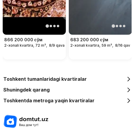
866 200 000
сўм
683 200 000
сўм
2-xonali kvartira, 72 m²,
8/9 qavat
2-xonali kvartira, 59 m²,
8/16 qavat
Toshkent tumanlaridagi kvartiralar
Shuningdek qarang
Toshkentda metroga yaqin kvartiralar