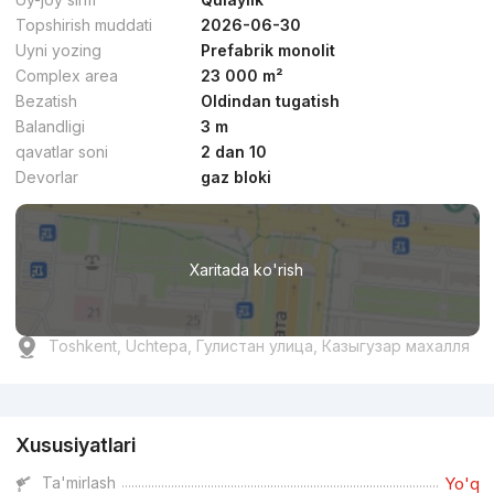
Topshirish muddati
2026-06-30
Uyni yozing
Prefabrik monolit
Complex area
23 000 m²
Bezatish
Oldindan tugatish
Balandligi
3 m
qavatlar soni
2 dan 10
Devorlar
gaz bloki
Xaritada ko'rish
Toshkent, Uchtepa, Гулистан улица, Казыгузар махалля
Reklama
Xususiyatlari
Ta'mirlash
Yo'q