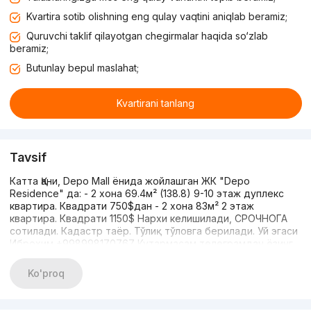
Kvartira sotib olishning eng qulay vaqtini aniqlab beramiz;
Quruvchi taklif qilayotgan chegirmalar haqida so‘zlab
beramiz;
Butunlay bepul maslahat;
Kvartirani tanlang
Tavsif
Катта Қани, Depo Mall ёнида жойлашган ЖК "Depo
Residence" да: - 2 хона 69.4м² (138.8) 9-10 этаж дуплекс
квартира. Квадрати 750$дан - 2 хона 83м² 2 этаж
квартира. Квадрати 1150$ Нархи келишилади, СРОЧНОГА
сотилади. Кадастр таёр. Тўлиқ тўловга берилади. Уй эгаси
Иброхим +998998170767 Кутармасам телеграмдан ёзинг.
Ko'proq