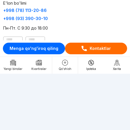
E'lon bo'limi
+998 (78) 113-20-86
+998 (93) 390-30-10
Пн-Пт. С 9:30 до 18:00
RU
UZ
Menga qo'ng'iroq qiling
Kontaktlar
Kontaktlar
loyiha haqida
Yangi binolar
Kvartiralar
Qo'shish
Ipoteka
Xarita
Webnow © loyihasi
Foydalanish shartlari
Maxfiylik siyosati
Ommaviy taklif
Muassis:
"WEBNOW" MChJ