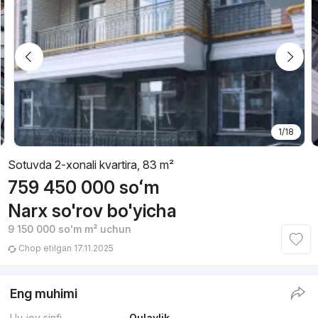
1/18
Sotuvda 2-xonali kvartira, 83 m²
759 450 000
soʻm
Narx so'rov bo'yicha
9 150 000
soʻm
m² uchun
Chop etilgan 17.11.2025
Eng muhimi
Uy-joy sinfi
Qulaylik