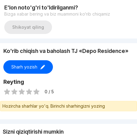
E'lon noto'g'ri to'ldirilganmi?
Bizga xabar bering va biz muammoni ko‘rib chiqamiz
Shikoyat qiling
Ko'rib chiqish va baholash TJ «Depo Residence»
Sharh yozish
Reyting
0 / 5
Hozircha sharhlar yo'q. Birinchi sharhingizni yozing
Sizni qiziqtirishi mumkin