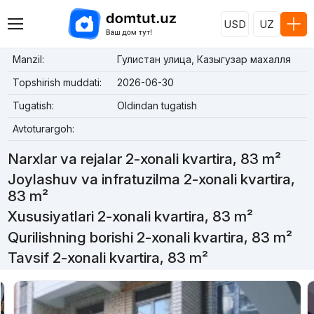
USD
UZ
Manzil:
Гулистан улица, Казыгузар махалля
Topshirish muddati:
2026-06-30
Tugatish:
Oldindan tugatish
Avtoturargoh:
Narxlar va rejalar 2-xonali kvartira, 83 m²
Joylashuv va infratuzilma 2-xonali kvartira,
83 m²
Xususiyatlari 2-xonali kvartira, 83 m²
Qurilishning borishi 2-xonali kvartira, 83 m²
Tavsif 2-xonali kvartira, 83 m²