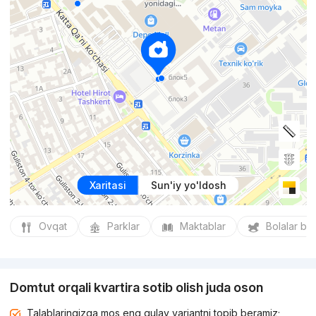
Xaritasi
Sun'iy yo'ldosh
Ovqat
Parklar
Maktablar
Bolalar bo
Domtut orqali kvartira sotib olish juda oson
Talablaringizga mos eng qulay variantni topib beramiz;