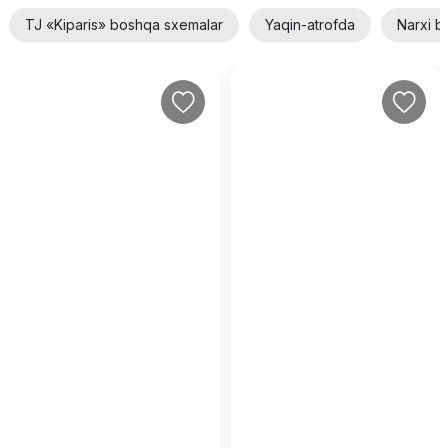
TJ «Kiparis» boshqa sxemalar
Yaqin-atrofda
Narxi b