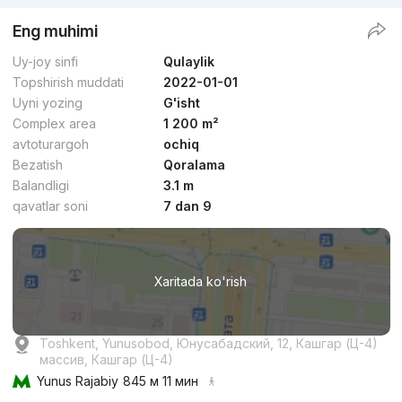
Eng muhimi
Uy-joy sinfi
Qulaylik
Topshirish muddati
2022-01-01
Uyni yozing
G'isht
Complex area
1 200 m²
avtoturargoh
ochiq
Bezatish
Qoralama
Balandligi
3.1 m
qavatlar soni
7 dan 9
Xaritada ko'rish
Toshkent, Yunusobod, Юнусабадский, 12, Кашгар (Ц-4)
массив, Кашгар (Ц-4)
Yunus Rajabiy
845 м 11 мин