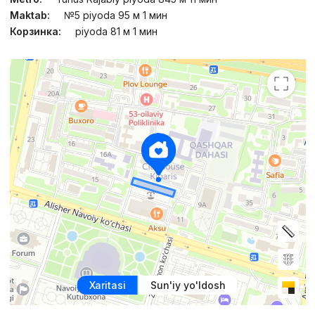
Maktab:
№5 piyoda 95 м 1 мин
Корзинка:
piyoda 81 м 1 мин
Xaritasi
Sun'iy yo'ldosh