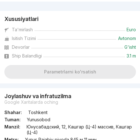
Reklama
Xususiyatlari
Ta'mirlash
Euro
Isitish Tizimi
Avtonom
Devorlar
G'isht
Ship Balandligi
3.1 m
Parametrlarni ko'rsatish
Joylashuv va infratuzilma
Google Xaritalarda oching
Shahar:
Toshkent
Tuman:
Yunusobod
Manzil:
Юнусабадский, 12, Кашгар (Ц-4) массив, Кашгар
(Ц-4)
Metro:
Yunus Rajabiy piyoda 845 м 11 мин