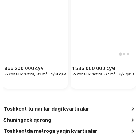
866 200 000
сўм
1 586 000 000
сўм
2-xonali kvartira, 32 m²,
4/14 qavat
2-xonali kvartira, 67 m²,
4/9 qavat
Toshkent tumanlaridagi kvartiralar
Shuningdek qarang
Toshkentda metroga yaqin kvartiralar