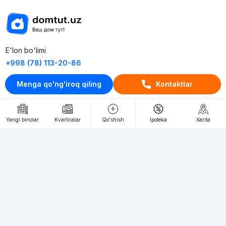
E'lon bo'limi
+998 (78) 113-20-86
+998 (93) 390-30-10
Menga qo'ng'iroq qiling
Kontaktlar
Пн-Пт. С 9:30 до 18:00
RU
UZ
Yangi binolar
Kvartiralar
Qo'shish
Ipoteka
Xarita
Kontaktlar
loyiha haqida
Webnow © loyihasi
Foydalanish shartlari
Maxfiylik siyosati