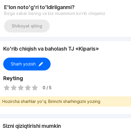
E'lon noto'g'ri to'ldirilganmi?
Bizga xabar bering va biz muammoni ko‘rib chiqamiz
Shikoyat qiling
Ko'rib chiqish va baholash TJ «Kiparis»
Sharh yozish
Reyting
0 / 5
Hozircha sharhlar yo'q. Birinchi sharhingizni yozing
Sizni qiziqtirishi mumkin