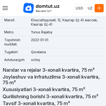
USD
UZ
Manzil:
Юнусабадский, 12, Кашгар (Ц-4) массив,
Кашгар (Ц-4)
Metro:
Yunus Rajabiy
Topshirish
2022-01-01
muddati:
Tugatish:
Qoralama
Avtoturargoh:
ochiq
Narxlar va rejalar 3-xonali kvartira, 75 m²
Joylashuv va infratuzilma 3-xonali kvartira,
75 m²
Xususiyatlari 3-xonali kvartira, 75 m²
Qurilishning borishi 3-xonali kvartira, 75 m²
Tavsif 3-xonali kvartira, 75 m²