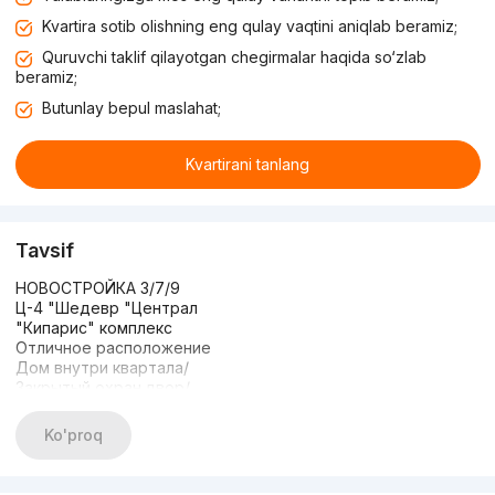
Kvartira sotib olishning eng qulay vaqtini aniqlab beramiz;
Quruvchi taklif qilayotgan chegirmalar haqida so‘zlab
beramiz;
Butunlay bepul maslahat;
Kvartirani tanlang
Tavsif
НОВОСТРОЙКА 3/7/9
Ц-4 "Шедевр "Централ
"Кипарис" комплекс
Отличное расположение
Дом внутри квартала/
Закрытый охран.двор/
Общая площадь: 75.4м2
Два (2) санузла
Ko'proq
Состояние: Евро ЛЮКС
Мебелью и ТЕХНИКОЙ