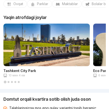
Ovqat
Parklar
Maktablar
Bolalar bo
Yaqin atrofdagi joylar
Tashkent City Park
Eco Park
10 мин 4 км
6 мин 2
Domtut orqali kvartira sotib olish juda oson
Talablaringizga mos eng qulay variantni topib beramiz;