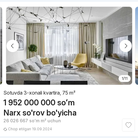
1/11
Sotuvda 3-xonali kvartira, 75 m²
1 952 000 000
soʻm
Narx so'rov bo'yicha
26 026 667
soʻm
m² uchun
Chop etilgan 19.09.2024