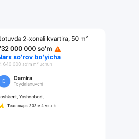
Sotuvda 2-xonali kvartira, 50 m²
732 000 000
soʻm
Narx so'rov bo'yicha
4 640 000
soʻm
m² uchun
Damira
D
Foydalanuvchi
oshkent, Yashnobod,
Технопарк
333 м 4 мин