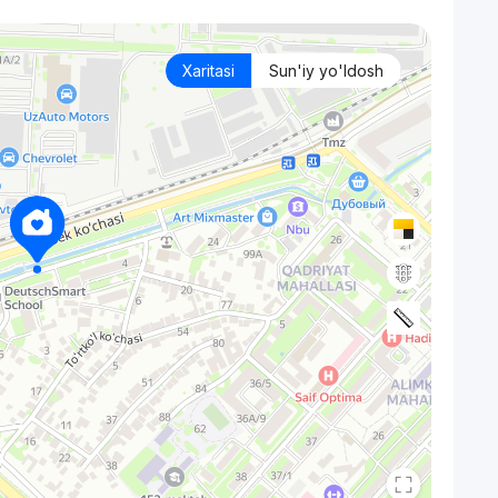
Xaritasi
Sun'iy yo'ldosh