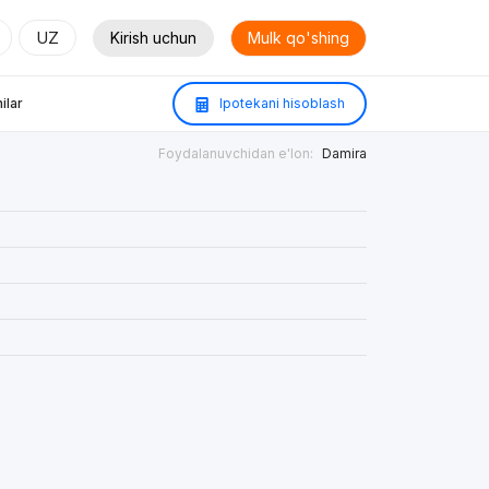
UZ
Kirish uchun
Mulk qo'shing
ilar
Ipotekani hisoblash
Foydalanuvchidan e'lon:
Damira