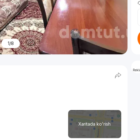
1/8
Rek
Xaritada ko'rish