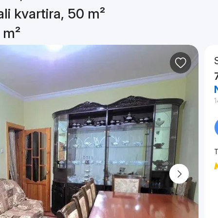
li kvartira, 50 m²
0 m²
1
T