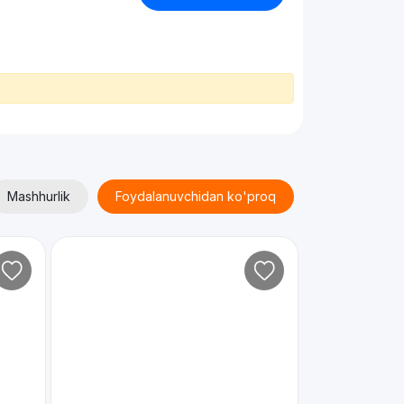
Mashhurlik
Foydalanuvchidan ko'proq