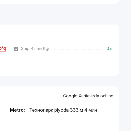
o'q
Ship Balandligi
3 m
Google Xaritalarda oching
Metro:
Технопарк piyoda 333 м 4 мин