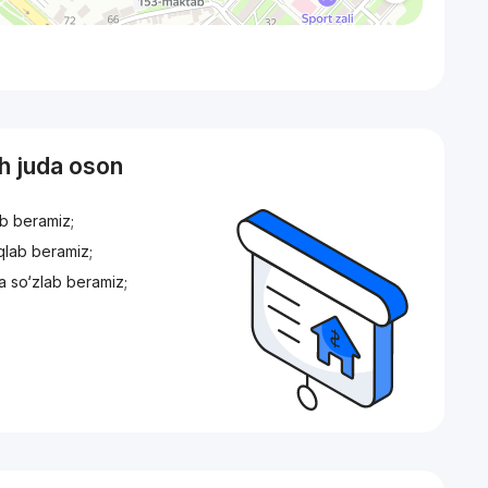
sh juda oson
ib beramiz;
iqlab beramiz;
a so‘zlab beramiz;