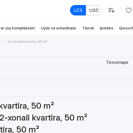
UZS
USD
rar-joy komplekslari
Uylar va uchastkalar
Tijorat
Ipoteka
Quruvch
a
2-xonali kvartira, 50 m²
Технопарк
 kvartira, 50 m²
2-xonali kvartira, 50 m²
tira, 50 m²