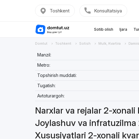
Toshkent
Konsultatsiya
Sotib olish
Ijara
Tu
Domtut
Toshkent
Sotish
Mulk, Kvartira
Damir
Manzil:
Metro:
Topshirish muddati:
Tugatish:
Avtoturargoh:
Narxlar va rejalar 2-xonali
Joylashuv va infratuzilma 
Xususiyatlari 2-xonali kvar