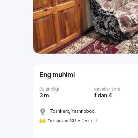
Eng muhimi
Balandligi
qavatlar soni
3 m
1 dan 4
Toshkent, Yashnobod,
Технопарк
333 м 4 мин