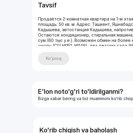
Tavsif
Продаётся 2-комнатная квартира на 1-м эт
площадь: 50 кв. м. Адрес: Ташкент, Яшнабад
Кадышева, автостанция Кадышева, напротив 
Остаются: кондиционер, стиральная машина, 
сум (60 тыс у.е.). Возможен обмен на более
школы (СШ №151, №149), два детских сада (№
транспорт в любую часть города, магазины К
станции метро. Тел.: (90) 176-84-83, (97) 71
Ko'proq
комнатная квартира sotiladi (1-qavat, 4-qavatli
Manzil: Toshkent sh., Yashnobod tumani, Aviasozl
avtostansiyasi, ATS ro'parasi. Ta'miri (remont): 
Konditsioner, kir yuvish mashinasi, divan, bir n
000). kattaroq kvartiraga almashtirish (obmen) var
100-200 metr masofada ikkita maktab (151 va 149
E'lon noto'g'ri to'ldirilganmi?
avtostansiya (konechka), shaharning istalgan nu
Bizga xabar bering va biz muammoni ko‘rib chiq
Korzinka va Havas do'konlari, shifoxona yaqin. M
(97) 715-79-80, (90) 176-84-83. Agar telefoni
Ko'rib chiqish va baholash