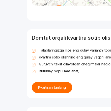
Domtut orqali kvartira sotib oli
Talablaringizga mos eng qulay variantni top
Kvartira sotib olishning eng qulay vaqtini an
Quruvchi taklif qilayotgan chegirmalar haqid
Butunlay bepul maslahat;
Kvartirani tanlang