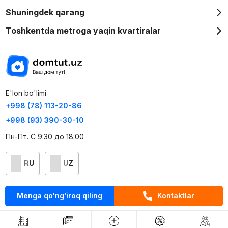
Shuningdek qarang
Toshkentda metroga yaqin kvartiralar
E'lon bo'limi
+998 (78) 113-20-86
+998 (93) 390-30-10
Пн-Пт. С 9:30 до 18:00
RU
UZ
Kontaktlar
Menga qo'ng'iroq qiling
Kontaktlar
loyiha haqida
Webnow © loyihasi