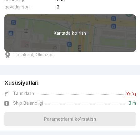
qavatlar soni
2
Xaritada ko'rish
Toshkent, Olmazor,
Reklama
Xususiyatlari
Ta'mirlash
Yo'q
Ship Balandligi
3 m
Parametrlarni ko'rsatish