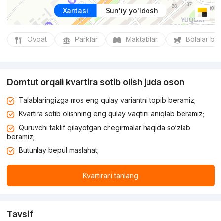
Xaritasi
Sun'iy yo'ldosh
Ovqat
Parklar
Maktablar
Bolalar bo
Domtut orqali kvartira sotib olish juda oson
Talablaringizga mos eng qulay variantni topib beramiz;
Kvartira sotib olishning eng qulay vaqtini aniqlab beramiz;
Quruvchi taklif qilayotgan chegirmalar haqida so‘zlab
beramiz;
Butunlay bepul maslahat;
Kvartirani tanlang
Tavsif