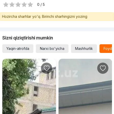
0 / 5
Hozircha sharhlar yo'q. Birinchi sharhingizni yozing
Sizni qiziqtirishi mumkin
Yaqin-atrofda
Narxi bo'yicha
Mashhurlik
Foyda