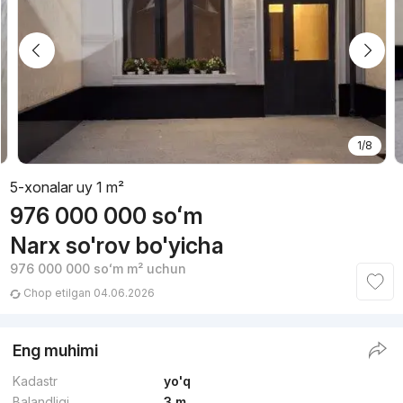
1/8
5-xonalar uy 1 m²
976 000 000
soʻm
Narx so'rov bo'yicha
976 000 000
soʻm
m² uchun
Chop etilgan 04.06.2026
Eng muhimi
Kadastr
yo'q
Balandligi
3 m