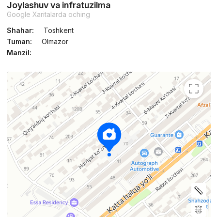
Joylashuv va infratuzilma
Google Xaritalarda oching
Shahar:
Toshkent
Tuman:
Olmazor
Manzil: