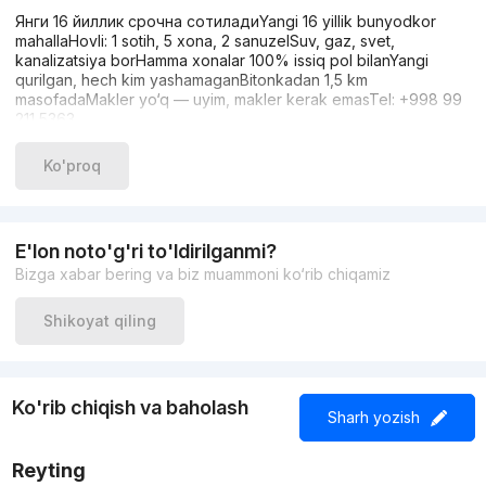
Янги 16 йиллик срочна сотиладиYangi 16 yillik bunyodkor
mahallaHovli: 1 sotih, 5 xona, 2 sanuzelSuv, gaz, svet,
kanalizatsiya borHamma xonalar 100% issiq pol bilanYangi
qurilgan, hech kim yashamaganBitonkadan 1,5 km
masofadaMakler yo‘q — uyim, makler kerak emasTel: +998 99
211 5363
Ko'proq
E'lon noto'g'ri to'ldirilganmi?
Bizga xabar bering va biz muammoni ko‘rib chiqamiz
Shikoyat qiling
Ko'rib chiqish va baholash
Sharh yozish
Reyting