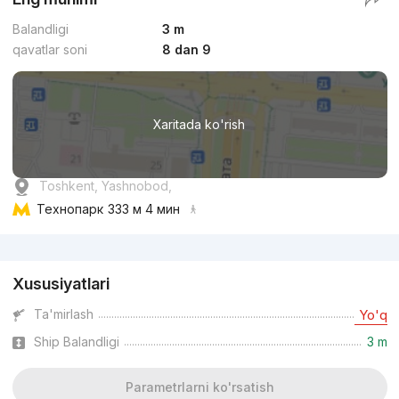
Balandligi
3 m
qavatlar soni
8 dan 9
Xaritada ko'rish
Toshkent, Yashnobod,
Технопарк
333 м 4 мин
Reklama
Xususiyatlari
Ta'mirlash
Yo'q
Ship Balandligi
3 m
Parametrlarni ko'rsatish