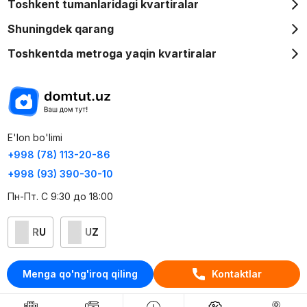
Toshkent tumanlaridagi kvartiralar
Shuningdek qarang
Toshkentda metroga yaqin kvartiralar
E'lon bo'limi
+998 (78) 113-20-86
+998 (93) 390-30-10
Пн-Пт. С 9:30 до 18:00
RU
UZ
Kontaktlar
Menga qo'ng'iroq qiling
Kontaktlar
loyiha haqida