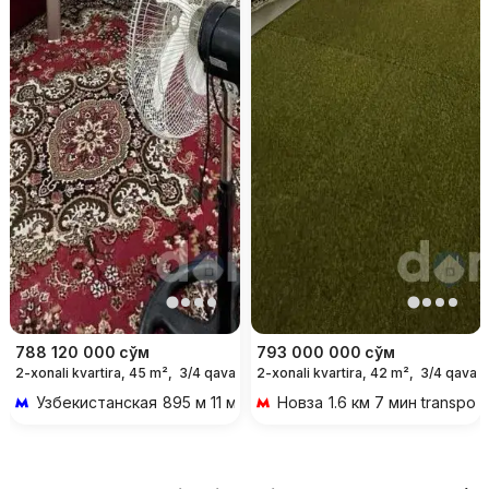
788 120 000
сўм
793 000 000
сўм
2-xonali kvartira, 45 m²,
3/4 qavat
2-xonali kvartira, 42 m²,
3/4 qavat
Узбекистанская
895 м 11 мин piyoda
Новза
1.6 км 7 мин transpor