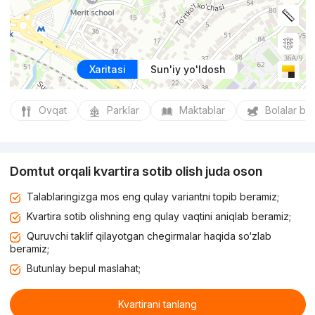
Xaritasi
Sun'iy yo'ldosh
Ovqat
Parklar
Maktablar
Bolalar bo
Domtut orqali kvartira sotib olish juda oson
Talablaringizga mos eng qulay variantni topib beramiz;
Kvartira sotib olishning eng qulay vaqtini aniqlab beramiz;
Quruvchi taklif qilayotgan chegirmalar haqida so‘zlab
beramiz;
Butunlay bepul maslahat;
Kvartirani tanlang