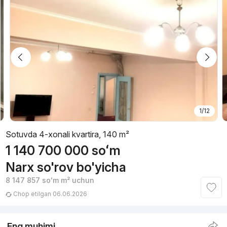
1/12
Sotuvda 4-xonali kvartira, 140 m²
1 140 700 000
soʻm
Narx so'rov bo'yicha
8 147 857
soʻm
m² uchun
Chop etilgan 06.06.2026
Eng muhimi