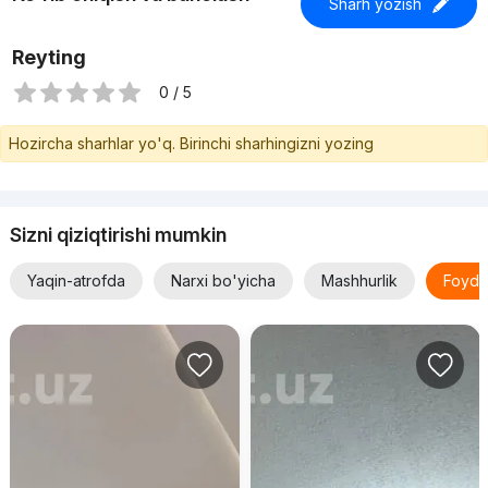
Sharh yozish
Reyting
0 / 5
Hozircha sharhlar yo'q. Birinchi sharhingizni yozing
Sizni qiziqtirishi mumkin
Yaqin-atrofda
Narxi bo'yicha
Mashhurlik
Foyda