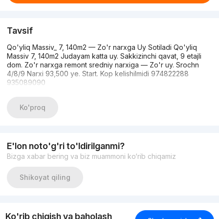
Tavsif
Qo'yliq Massiv_ 7, 140m2 — Zo'r narxga Uy Sotiladi Qo'yliq
Massiv 7, 140m2 Judayam katta uy. Sakkizinchi qavat, 9 etajli
dom. Zo'r narxga remont sredniy narxiga — Zo'r uy. Srochn
4/8/9 Narxi 93,500 ye. Start. Kop kelishilmidi 974822288
935089090
Ko'proq
E'lon noto'g'ri to'ldirilganmi?
Bizga xabar bering va biz muammoni ko‘rib chiqamiz
Shikoyat qiling
Ko'rib chiqish va baholash