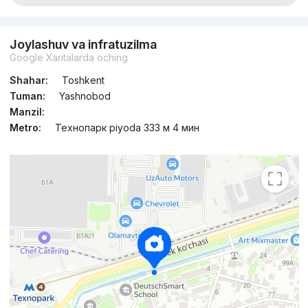
Joylashuv va infratuzilma
Google Xaritalarda oching
Shahar:
Toshkent
Tuman:
Yashnobod
Manzil:
Metro:
Технопарк piyoda 333 м 4 мин