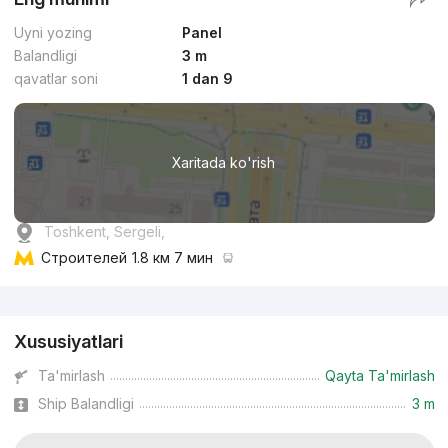
Uyni yozing
Panel
Balandligi
3 m
qavatlar soni
1 dan 9
Xaritada ko'rish
Toshkent, Sergeli,
Строителей
1.8 км 7 мин
Reklama
Xususiyatlari
Ta'mirlash
Qayta Ta'mirlash
Ship Balandligi
3 m