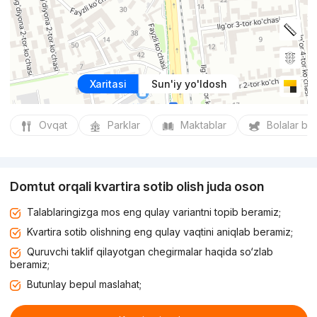
Xaritasi
Sun'iy yo'ldosh
Ovqat
Parklar
Maktablar
Bolalar bo
Domtut orqali kvartira sotib olish juda oson
Talablaringizga mos eng qulay variantni topib beramiz;
Kvartira sotib olishning eng qulay vaqtini aniqlab beramiz;
Quruvchi taklif qilayotgan chegirmalar haqida so‘zlab
beramiz;
Butunlay bepul maslahat;