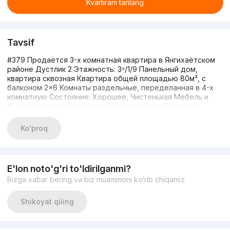
Kvartirani tanlang
Tavsif
#379 Продаётся 3-х комнатная квартира в Янгихаётском
районе Дустлик 2 Этажность: 3⁴/1/9 Панельный дом,
квартира сквозная Квартира общей площадью 80м², с
балконом 2×6 Комнаты раздельные, переделанная в 4-х
комнатную Состояние: Хорошее, Чистенькая Мебель и
бытовая техника остаётся Расположение: Развитая
инфраструктура, все в шаговой доступности Цена: 67000$
договорная Дополнительная информация по телефону
Ko'proq
Ширин +998935330333 +998712519279
E'lon noto'g'ri to'ldirilganmi?
Bizga xabar bering va biz muammoni ko‘rib chiqamiz
Shikoyat qiling