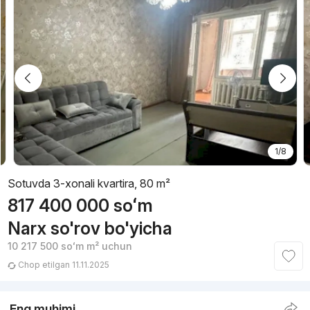
1/8
Sotuvda 3-xonali kvartira, 80 m²
817 400 000
soʻm
Narx so'rov bo'yicha
10 217 500
soʻm
m² uchun
Chop etilgan 11.11.2025
Eng muhimi