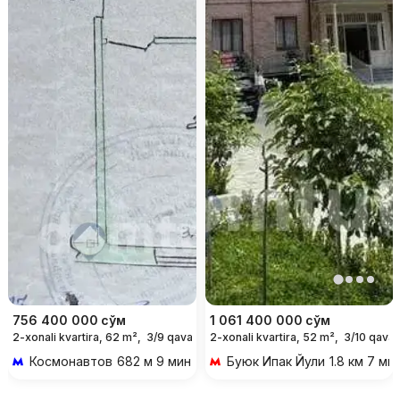
756 400 000
сўм
1 061 400 000
сўм
2-xonali kvartira, 62 m²,
3/9 qavat
2-xonali kvartira, 52 m²,
3/10 qavat
Космонавтов
682 м 9 мин piyoda
Буюк Ипак Йули
1.8 км 7 ми