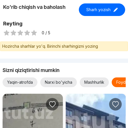
Ko'rib chiqish va baholash
Sharh yozish
Reyting
0 / 5
Hozircha sharhlar yo'q. Birinchi sharhingizni yozing
Sizni qiziqtirishi mumkin
Yaqin-atrofda
Narxi bo'yicha
Mashhurlik
Foyda