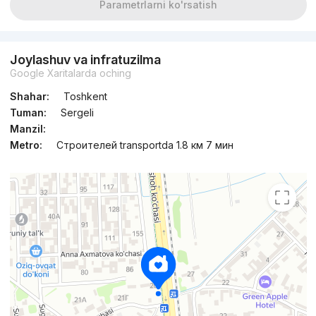
Parametrlarni ko'rsatish
Joylashuv va infratuzilma
Google Xaritalarda oching
Shahar:
Toshkent
Tuman:
Sergeli
Manzil:
Metro:
Строителей transportda 1.8 км 7 мин