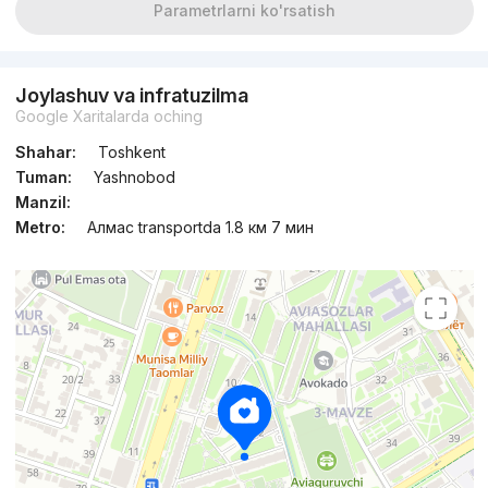
Parametrlarni ko'rsatish
Joylashuv va infratuzilma
Google Xaritalarda oching
Shahar:
Toshkent
Tuman:
Yashnobod
Manzil:
Metro:
Алмас transportda 1.8 км 7 мин