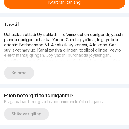
Kvartirani tanlang
Tavsif
Uchastka sotiladi Uy sotiladi — o’zimiz uchun qurilgandi, yaxshi
planda qurilgan uchaska. Yuqori Chirchiq yo‘lida, tog‘ yo‘lida
orientir: Beshbarmoq N1. 4 sotixlik uy xonasi, 4 ta xona. Gaz,
suv, svet mavjud. Kanalizatsiya qilingan. toplipol qilinga, yevro
elektr mantaj qilingan. Joy yaxshi burchakda joylashgan,
mahalla kirishida. Atrofda magazin yo‘q; tadbirkor inson bo‘lsa
oldiga magazin qilib yaxshi foydalansa bo‘ladi. Narxi 63 000$.
Kelishamiz. Hujjatlari joyida. Tel: 942911220 / nomer ishlamasa
Ko'proq
Telegram orqali yozing
E'lon noto'g'ri to'ldirilganmi?
Bizga xabar bering va biz muammoni ko‘rib chiqamiz
Shikoyat qiling