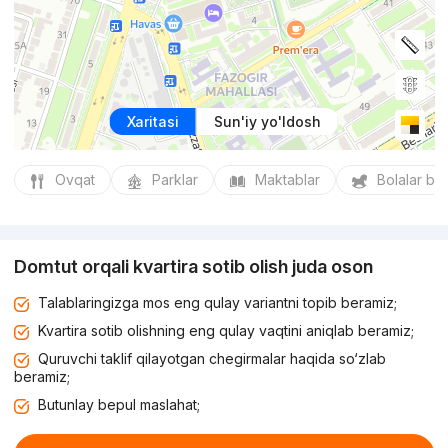
Xaritasi
Sun'iy yo'ldosh
Ovqat
Parklar
Maktablar
Bolalar bo
Domtut orqali kvartira sotib olish juda oson
Talablaringizga mos eng qulay variantni topib beramiz;
Kvartira sotib olishning eng qulay vaqtini aniqlab beramiz;
Quruvchi taklif qilayotgan chegirmalar haqida so‘zlab
beramiz;
Butunlay bepul maslahat;