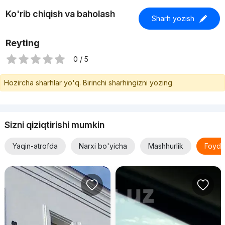
Ko'rib chiqish va baholash
Sharh yozish
Reyting
0 / 5
Hozircha sharhlar yo'q. Birinchi sharhingizni yozing
Sizni qiziqtirishi mumkin
Yaqin-atrofda
Narxi bo'yicha
Mashhurlik
Foyda