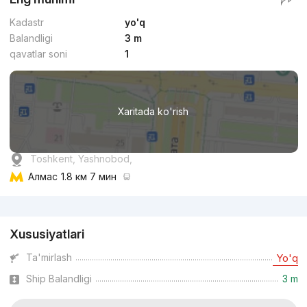
Kadastr
yo'q
Balandligi
3 m
qavatlar soni
1
Xaritada ko'rish
Toshkent, Yashnobod,
Алмас
1.8 км 7 мин
Reklama
Xususiyatlari
Ta'mirlash
Yo'q
Ship Balandligi
3 m