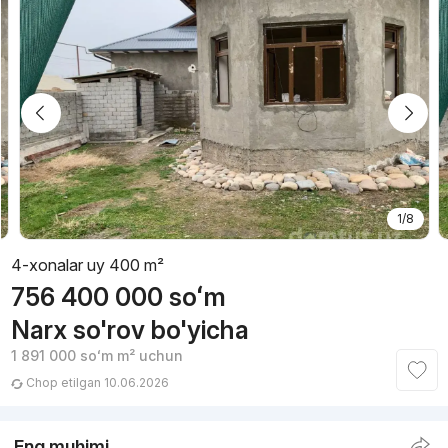
1/8
4-xonalar uy 400 m²
756 400 000
soʻm
Narx so'rov bo'yicha
1 891 000
soʻm
m² uchun
Chop etilgan 10.06.2026
Eng muhimi