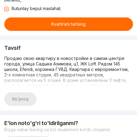
Butunlay bepul maslahat;
Kvartirani tanlang
Tavsif
Продаю свою квартиру в новостройке в самом центре
города, улица Садыка Азимова, ц1, ЖК Loft. Рядом 145
школа, Efendi, корзинка ГУВД. Квартира с евроремонтом,
2-х комнатная студия, 45 квадратных метров,
располагается на 5 этаже. В доме установлены 3 лифта,
чистые и комфортабельные подъезды. Идеально
подходит для сдачи в аренду. Кадастр на дом уже вышел.
Ko'proq
E'lon noto'g'ri to'ldirilganmi?
Bizga xabar bering va biz muammoni ko‘rib chiqamiz