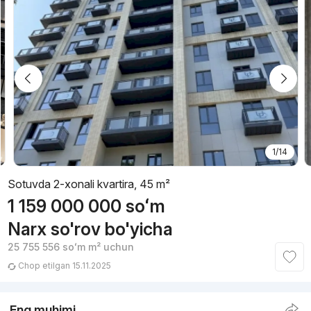
1/14
Sotuvda 2-xonali kvartira, 45 m²
1 159 000 000
soʻm
Narx so'rov bo'yicha
25 755 556
soʻm
m² uchun
Chop etilgan 15.11.2025
Eng muhimi