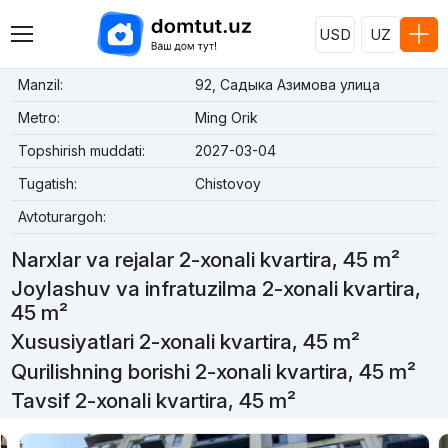
USD
UZ
Manzil:
92, Садыка Азимова улица
Metro:
Ming Orik
Topshirish muddati:
2027-03-04
Tugatish:
Chistovoy
Avtoturargoh:
Narxlar va rejalar 2-xonali kvartira, 45 m²
Joylashuv va infratuzilma 2-xonali kvartira,
45 m²
Xususiyatlari 2-xonali kvartira, 45 m²
Qurilishning borishi 2-xonali kvartira, 45 m²
Tavsif 2-xonali kvartira, 45 m²