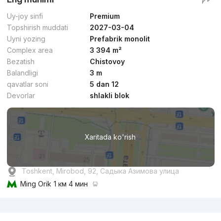
Uy-joy sinfi
Premium
Topshirish muddati
2027-03-04
Uyni yozing
Prefabrik monolit
Complex area
3 394 m²
Bezatish
Chistovoy
Balandligi
3 m
qavatlar soni
5 dan 12
Devorlar
shlakli blok
Xaritada ko'rish
Toshkent, Mirobod, 92, Садыка Азимова улица
Ming Orik
1 км 4 мин
Reklama