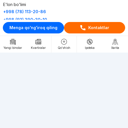
E'lon bo'limi
+998 (78) 113-20-86
+998 (93) 390-30-10
Menga qo'ng'iroq qiling
Kontaktlar
Пн-Пт. С 9:30 до 18:00
RU
UZ
Yangi binolar
Kvartiralar
Qo'shish
Ipoteka
Xarita
Kontaktlar
loyiha haqida
Webnow © loyihasi
Foydalanish shartlari
Maxfiylik siyosati
Ommaviy taklif