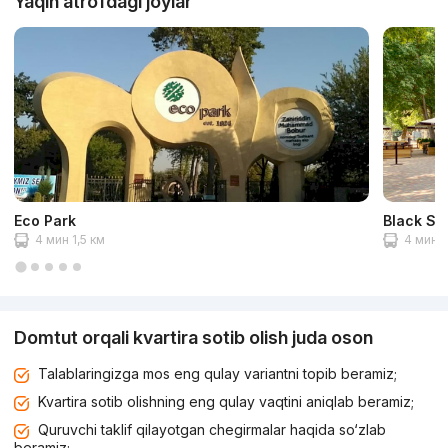
Yaqin atrofdagi joylar
Eco Park
Black St
4 мин 1,5 км
4 мин 1
Domtut orqali kvartira sotib olish juda oson
Talablaringizga mos eng qulay variantni topib beramiz;
Kvartira sotib olishning eng qulay vaqtini aniqlab beramiz;
Quruvchi taklif qilayotgan chegirmalar haqida so‘zlab
beramiz;