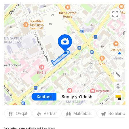
Xaritasi
Sun'iy yo'ldosh
Ovqat
Parklar
Maktablar
Bolalar bo