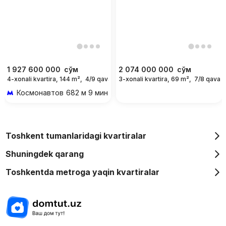
1 927 600 000
сўм
2 074 000 000
сўм
4-xonali kvartira, 144 m²,
4/9 qavat
3-xonali kvartira, 69 m²,
7/8 qavat
Космонавтов
682 м 9 мин piyoda
Toshkent tumanlaridagi kvartiralar
Shuningdek qarang
Toshkentda metroga yaqin kvartiralar