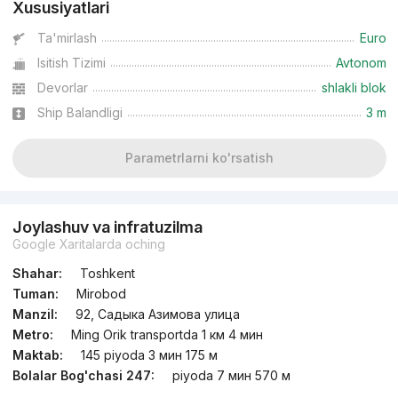
Xususiyatlari
Ta'mirlash
Euro
Isitish Tizimi
Avtonom
Devorlar
shlakli blok
Ship Balandligi
3 m
Parametrlarni ko'rsatish
Joylashuv va infratuzilma
Google Xaritalarda oching
Shahar:
Toshkent
Tuman:
Mirobod
Manzil:
92, Садыка Азимова улица
Metro:
Ming Orik transportda 1 км 4 мин
Maktab:
145 piyoda 3 мин 175 м
Bolalar Bog'chasi 247:
piyoda 7 мин 570 м