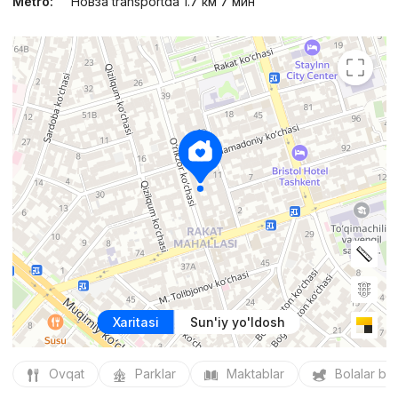
Metro:
Новза transportda 1.7 км 7 мин
Xaritasi
Sun'iy yo'ldosh
Ovqat
Parklar
Maktablar
Bolalar bo