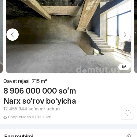
1/6
Qavat rejasi, 715 m²
8 906 000 000
soʻm
Narx so'rov bo'yicha
12 455 944
soʻm
m² uchun
Chop etilgan 01.02.2026
Eng muhimi