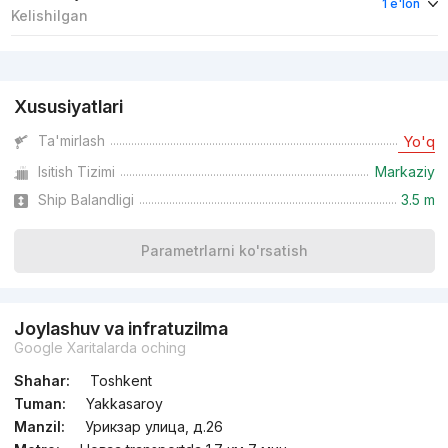
1 e'lon
Kelishilgan
Reklama
Xususiyatlari
Ta'mirlash
Yo'q
Isitish Tizimi
Markaziy
Ship Balandligi
3.5 m
Parametrlarni ko'rsatish
Joylashuv va infratuzilma
Google Xaritalarda oching
Shahar:
Toshkent
Tuman:
Yakkasaroy
Manzil:
Урикзар улица, д.26