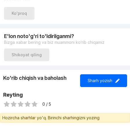
потолки 3.5м
своя парковка на 3 машины
Цена: 730,000 !!
Ko'proq
33 408 11 88 Богдан телеграм bogdan_remax
E'lon noto'g'ri to'ldirilganmi?
Bizga xabar bering va biz muammoni ko‘rib chiqamiz
Shikoyat qiling
Ko'rib chiqish va baholash
Sharh yozish
Reyting
0 / 5
Hozircha sharhlar yo'q. Birinchi sharhingizni yozing