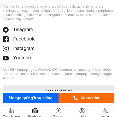
Toshkent shahridagi yangi binolardagi kvartiralarga talab katta, siz
bizning veb-saytimizda istalgan toifadagi kvartiralarni cheksiz miqdorda
joylashtirishingiz mumkin. Shuningdek, reklama va axborot maqolalarini
joylashtiring. Omad!
Telegram
Facebook
Instagram
Youtube
Mualliflik huquqi egasi Webnow MChJ tomonidan matn, grafik va video
kontentdan nusxa ko'chirish taqiqlanadi. Barcha huquqlar himoyalangan
© 2026
Xato topildimi?
Menga qo'ng'iroq qiling
Kontaktlar
Yangi binolar
Kvartiralar
Qo'shish
Ipoteka
Xarita