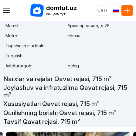
USD
Manzil:
Урикзар улица, д.26
Metro:
Новза
Topshirish muddati:
Tugatish:
Avtoturargoh:
ochiq
Narxlar va rejalar Qavat rejasi, 715 m²
Joylashuv va infratuzilma Qavat rejasi, 715
m²
Xususiyatlari Qavat rejasi, 715 m²
Qurilishning borishi Qavat rejasi, 715 m²
Tavsif Qavat rejasi, 715 m²