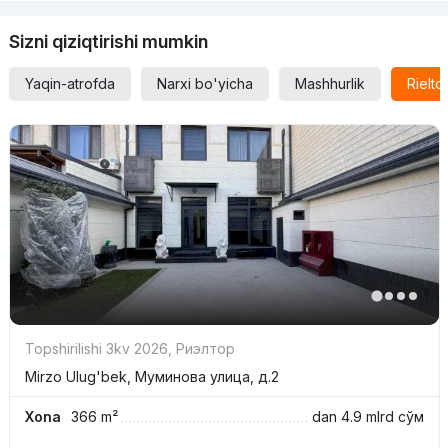
Sizni qiziqtirishi mumkin
Yaqin-atrofda
Narxi bo'yicha
Mashhurlik
Rielt
Topshirilishi 3kv 2026
,
Риэлтор
Mirzo Ulug'bek, Муминова улица, д.2
Xona
366 m²
dan
4.9 mlrd
сўм