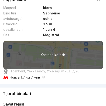
Maqsad
Idora
Bino turi
Sephouse
avtoturargoh
ochiq
Balandligi
3.5 m
qavatlar soni
1 dan 4
Gaz
Magistral
Xaritada ko'rish
Toshkent, Yakkasaroy, Урикзар улица, д.26
Новза
1.7 км 7 мин
Tijorat binolari
Qavat rejasi