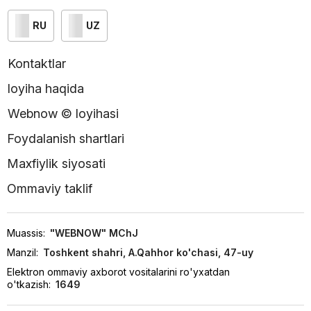
RU
UZ
Kontaktlar
loyiha haqida
Webnow © loyihasi
Foydalanish shartlari
Maxfiylik siyosati
Ommaviy taklif
Muassis:
"WEBNOW" MChJ
Manzil:
Toshkent shahri, A.Qahhor ko'chasi, 47-uy
Elektron ommaviy axborot vositalarini ro'yxatdan
o'tkazish:
1649