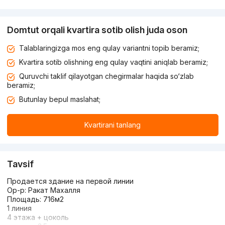
Domtut orqali kvartira sotib olish juda oson
Talablaringizga mos eng qulay variantni topib beramiz;
Kvartira sotib olishning eng qulay vaqtini aniqlab beramiz;
Quruvchi taklif qilayotgan chegirmalar haqida so‘zlab
beramiz;
Butunlay bepul maslahat;
Kvartirani tanlang
Tavsif
Продается здание на первой линии
Ор-р: Ракат Махалля
Площадь: 716м2
1 линия
4 этажа + цоколь