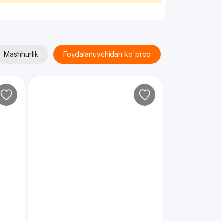
Mashhurlik
Foydalanuvchidan ko'proq