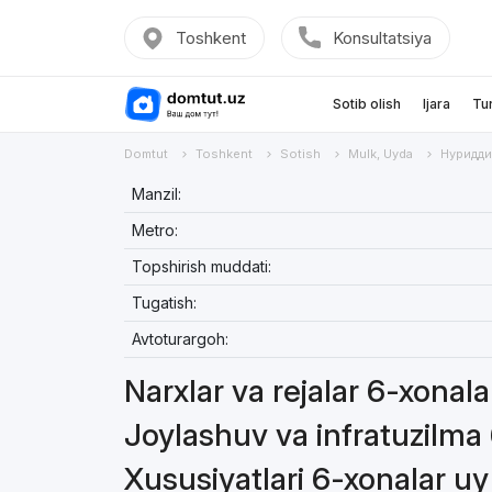
Toshkent
Konsultatsiya
Sotib olish
Ijara
Tu
Domtut
Toshkent
Sotish
Mulk, Uyda
Нуридди
Manzil:
Metro:
Topshirish muddati:
Tugatish:
Avtoturargoh:
Narxlar va rejalar 6-xonala
Joylashuv va infratuzilma
Xususiyatlari 6-xonalar uy