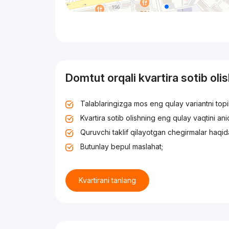
Domtut orqali kvartira sotib oli
Talablaringizga mos eng qulay variantni top
Kvartira sotib olishning eng qulay vaqtini an
Quruvchi taklif qilayotgan chegirmalar haqid
Butunlay bepul maslahat;
Kvartirani tanlang