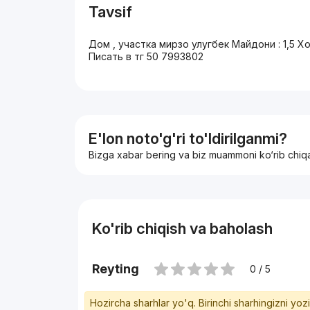
Tavsif
Дом , участка мирзо улугбек Майдони : 1,5 Х
Писать в тг 50 7993802
E'lon noto'g'ri to'ldirilganmi?
Bizga xabar bering va biz muammoni ko‘rib chiq
Ko'rib chiqish va baholash
Reyting
0 / 5
Hozircha sharhlar yo'q. Birinchi sharhingizni yoz