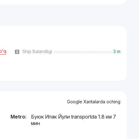
o'q
Ship Balandligi
3 m
Google Xaritalarda oching
Metro:
Буюк Ипак Йули transportda 1.8 км 7
мин