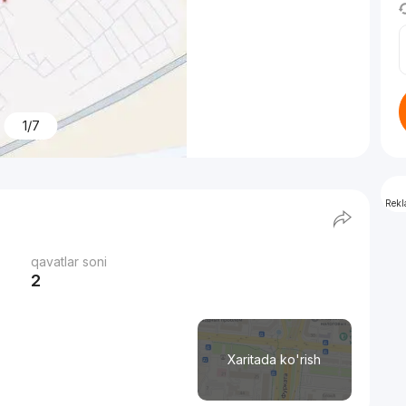
1/7
Rek
qavatlar soni
2
Xaritada ko'rish