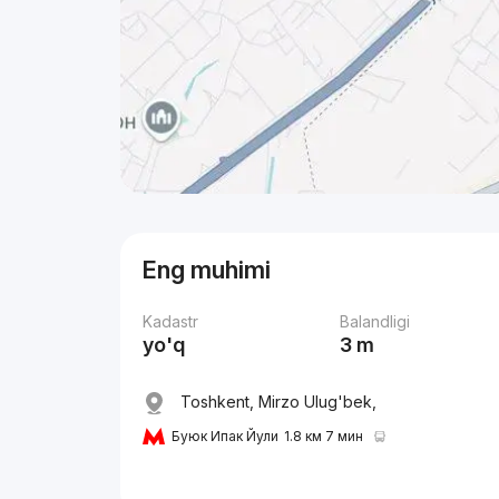
Eng muhimi
Kadastr
Balandligi
yo'q
3 m
Toshkent, Mirzo Ulug'bek,
Буюк Ипак Йули
1.8 км 7 мин