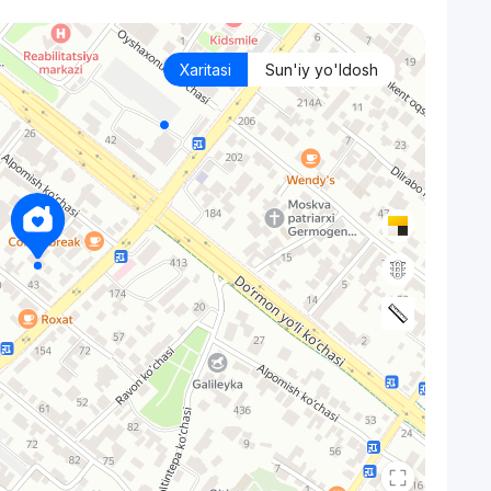
Xaritasi
Sun'iy yo'ldosh