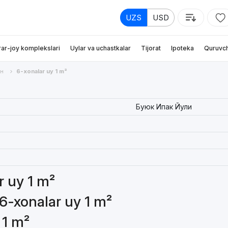
UZS
USD
rar-joy komplekslari
Uylar va uchastkalar
Tijorat
Ipoteka
Quruvch
н
6-xonalar uy 1 m²
Буюк Ипак Йули
r uy 1 m²
 6-xonalar uy 1 m²
 1 m²