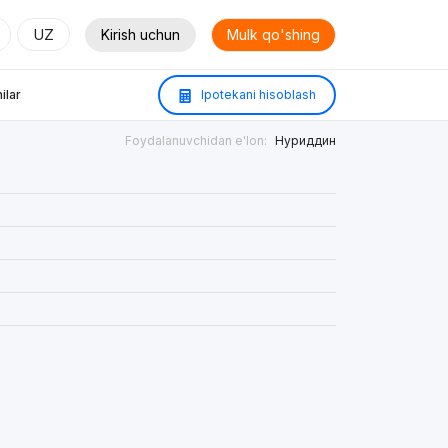
UZ
Kirish uchun
Mulk qo'shing
ilar
Ipotekani hisoblash
Foydalanuvchidan e'lon:
Нуриддин