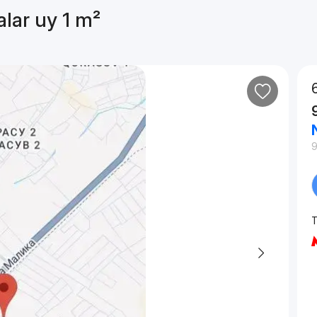
alar uy 1 m²
T