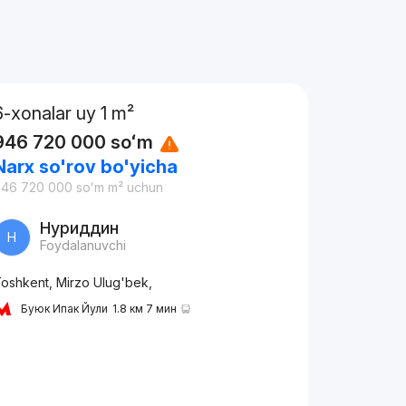
6-xonalar uy 1 m²
946 720 000
soʻm
Narx so'rov bo'yicha
946 720 000
soʻm
m² uchun
Нуриддин
Н
Foydalanuvchi
oshkent, Mirzo Ulug'bek,
Буюк Ипак Йули
1.8 км 7 мин