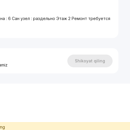
она : 6 Сан узел : раздельно Этаж 2 Ремонт требуется
Shikoyat qiling
amiz
ing