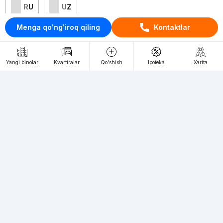
RU
UZ
Menga qo'ng'iroq qiling
Kontaktlar
Kontaktlar
loyiha haqida
Yangi binolar
Kvartiralar
Qo'shish
Ipoteka
Xarita
Webnow © loyihasi
Foydalanish shartlari
Maxfiylik siyosati
Ommaviy taklif
Muassis:
"WEBNOW" MChJ
Manzil:
Toshkent shahri, A.Qahhor ko'chasi, 47-uy
Elektron ommaviy axborot vositalarini ro'yxatdan o'tkazish:
1649