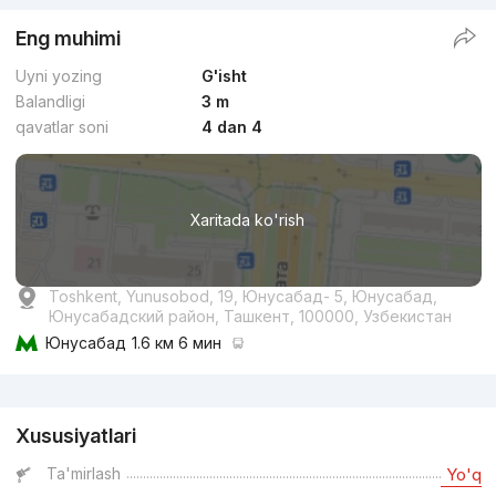
Eng muhimi
Uyni yozing
G'isht
Balandligi
3 m
qavatlar soni
4 dan 4
Xaritada ko'rish
Toshkent, Yunusobod, 19, Юнусабад- 5, Юнусабад,
Юнусабадский район, Ташкент, 100000, Узбекистан
Юнусабад
1.6 км 6 мин
Reklama
Xususiyatlari
Ta'mirlash
Yo'q