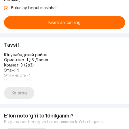
Butunlay bepul maslahat;
Kvartirani tanlang
Tavsif
Юнусабадский район
Ориентир- Ц-5 Дафна
Комнат-3 (2в3)
Этаж-4
Этажность-4
Площадь-52 кв.м
Состояние-с ремонтом
С мебелью и техникой
Ko'proq
E'lon noto'g'ri to'ldirilganmi?
Bizga xabar bering va biz muammoni ko‘rib chiqamiz