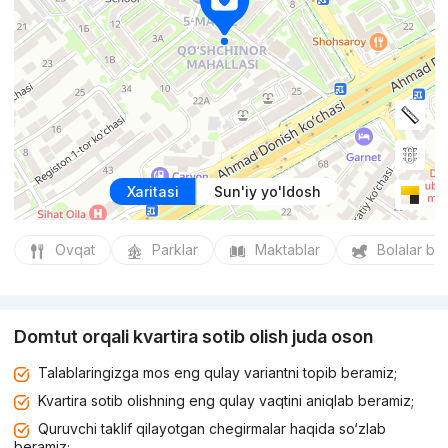
Xaritasi
Sun'iy yo'ldosh
Ovqat
Parklar
Maktablar
Bolalar bo
Domtut orqali kvartira sotib olish juda oson
Talablaringizga mos eng qulay variantni topib beramiz;
Kvartira sotib olishning eng qulay vaqtini aniqlab beramiz;
Quruvchi taklif qilayotgan chegirmalar haqida so‘zlab
beramiz;