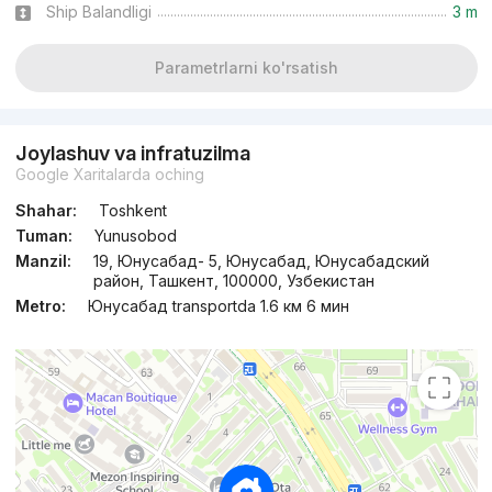
Ship Balandligi
3 m
Parametrlarni ko'rsatish
Joylashuv va infratuzilma
Google Xaritalarda oching
Shahar:
Toshkent
Tuman:
Yunusobod
Manzil:
19, Юнусабад- 5, Юнусабад, Юнусабадский
район, Ташкент, 100000, Узбекистан
Metro:
Юнусабад transportda 1.6 км 6 мин