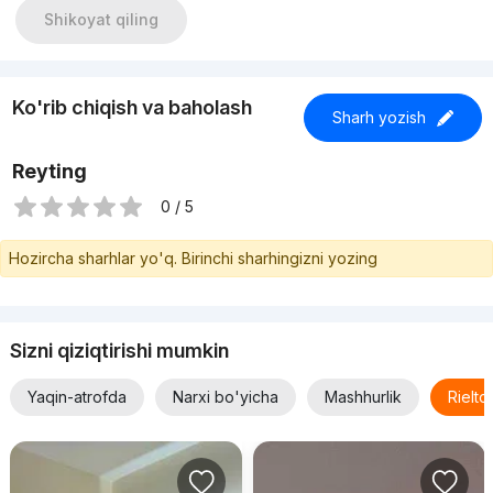
Shikoyat qiling
Ko'rib chiqish va baholash
Sharh yozish
Reyting
0 / 5
Hozircha sharhlar yo'q. Birinchi sharhingizni yozing
Sizni qiziqtirishi mumkin
Yaqin-atrofda
Narxi bo'yicha
Mashhurlik
Rielt