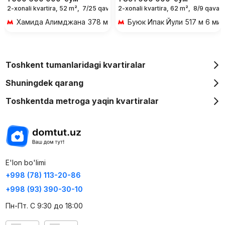
2-xonali kvartira, 52 m²,
7/25 qavat
2-xonali kvartira, 62 m²,
8/9 qavat
Хамида Алимджана
378 м 5 мин piyoda
Буюк Ипак Йули
517 м 6 мин
Toshkent tumanlaridagi kvartiralar
Shuningdek qarang
Toshkentda metroga yaqin kvartiralar
E'lon bo'limi
+998 (78) 113-20-86
+998 (93) 390-30-10
Пн-Пт. С 9:30 до 18:00