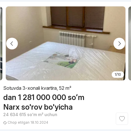
1/10
Sotuvda 3-xonali kvartira, 52 m²
dan
1 281 000 000
soʻm
Narx so'rov bo'yicha
24 634 615
soʻm
m² uchun
Chop etilgan 18.10.2024