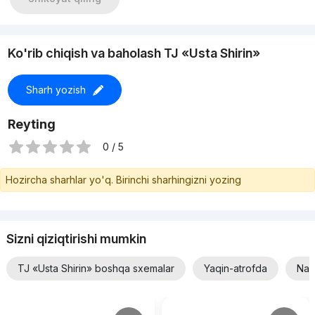
Ko'rib chiqish va baholash TJ «Usta Shirin»
Sharh yozish
Reyting
0 / 5
Hozircha sharhlar yo'q. Birinchi sharhingizni yozing
Sizni qiziqtirishi mumkin
TJ «Usta Shirin» boshqa sxemalar
Yaqin-atrofda
Nar