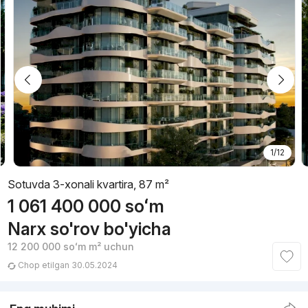
1/12
Sotuvda 3-xonali kvartira, 87 m²
1 061 400 000
soʻm
Narx so'rov bo'yicha
12 200 000
soʻm
m² uchun
Chop etilgan 30.05.2024