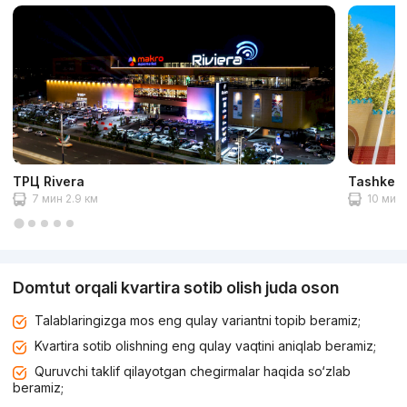
ТРЦ Rivera
Tashkent
7 мин 2.9 км
10 мин 
Domtut orqali kvartira sotib olish juda oson
Talablaringizga mos eng qulay variantni topib beramiz;
Kvartira sotib olishning eng qulay vaqtini aniqlab beramiz;
Quruvchi taklif qilayotgan chegirmalar haqida so‘zlab
beramiz;