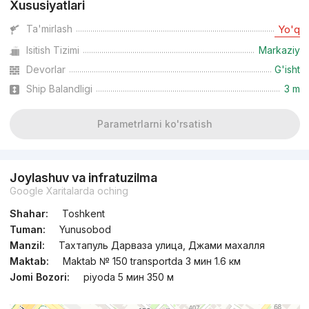
Xususiyatlari
Ta'mirlash
Yo'q
Isitish Tizimi
Markaziy
Devorlar
G'isht
Ship Balandligi
3 m
Parametrlarni ko'rsatish
Joylashuv va infratuzilma
Google Xaritalarda oching
Shahar:
Toshkent
Tuman:
Yunusobod
Manzil:
Тахтапуль Дарваза улица, Джами махалля
Maktab:
Maktab № 150 transportda 3 мин 1.6 км
Jomi Bozori:
piyoda 5 мин 350 м