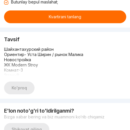
Butunlay bepul maslahat;
Kvartirani tanlang
Tavsif
Шайхантахурский район
Ориентир- Уста Ширин / рынок Малика
Новостройка
ЖК Modern Stroy
Комнат-3
Этаж-9
Этажность-12
Площадь-87 кв.м
Ko'proq
Состояние-коробка
Свободная планировка
Цена-87.000 y.e
+998935305667 Озод
E'lon noto'g'ri to'ldirilganmi?
Bizga xabar bering va biz muammoni ko‘rib chiqamiz
Shikoyat qiling