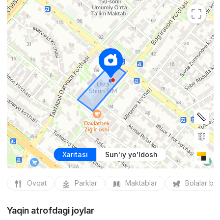
Xaritasi
Sun'iy yo'ldosh
Ovqat
Parklar
Maktablar
Bolalar bo
Yaqin atrofdagi joylar