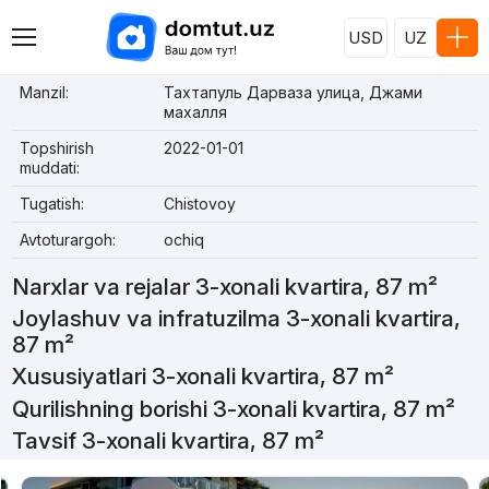
USD
UZ
Manzil:
Тахтапуль Дарваза улица, Джами
махалля
Topshirish
2022-01-01
muddati:
Tugatish:
Chistovoy
Avtoturargoh:
ochiq
Narxlar va rejalar 3-xonali kvartira, 87 m²
Joylashuv va infratuzilma 3-xonali kvartira,
87 m²
Xususiyatlari 3-xonali kvartira, 87 m²
Qurilishning borishi 3-xonali kvartira, 87 m²
Tavsif 3-xonali kvartira, 87 m²