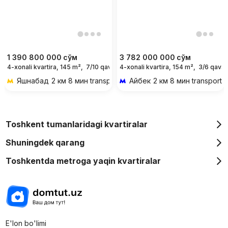
1 390 800 000
сўм
3 782 000 000
сўм
4-xonali kvartira, 145 m²,
7/10 qavat
4-xonali kvartira, 154 m²,
3/6 qavat
Яшнабад
2 км 8 мин transportda
Айбек
2 км 8 мин transportd
Toshkent tumanlaridagi kvartiralar
Shuningdek qarang
Toshkentda metroga yaqin kvartiralar
E'lon bo'limi