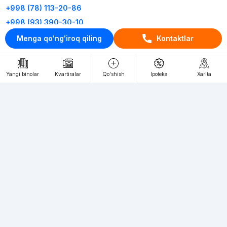
+998 (78) 113-20-86
+998 (93) 390-30-10
Menga qo'ng'iroq qiling
Kontaktlar
Пн-Пт. С 9:30 до 18:00
RU
UZ
Yangi binolar
Kvartiralar
Qo'shish
Ipoteka
Xarita
Kontaktlar
loyiha haqida
Webnow © loyihasi
Foydalanish shartlari
Maxfiylik siyosati
Ommaviy taklif
Muassis:
"WEBNOW" MChJ