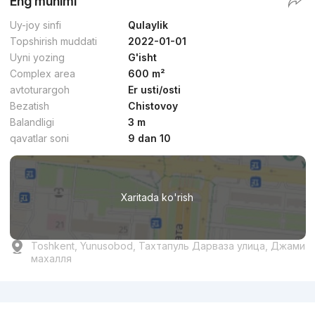
Eng muhimi
Uy-joy sinfi
Qulaylik
Topshirish muddati
2022-01-01
Uyni yozing
G'isht
Complex area
600 m²
avtoturargoh
Er usti/osti
Bezatish
Chistovoy
Balandligi
3 m
qavatlar soni
9 dan 10
Xaritada ko'rish
Toshkent, Yunusobod, Тахтапуль Дарваза улица, Джами
махалля
Reklama