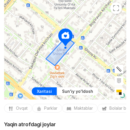
Xaritasi
Sun'iy yo'ldosh
Ovqat
Parklar
Maktablar
Bolalar bo
Yaqin atrofdagi joylar