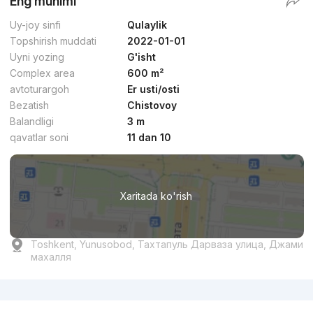
Eng muhimi
Uy-joy sinfi
Qulaylik
Topshirish muddati
2022-01-01
Uyni yozing
G'isht
Complex area
600 m²
avtoturargoh
Er usti/osti
Bezatish
Chistovoy
Balandligi
3 m
qavatlar soni
11 dan 10
Xaritada ko'rish
Toshkent, Yunusobod, Тахтапуль Дарваза улица, Джами
махалля
Reklama