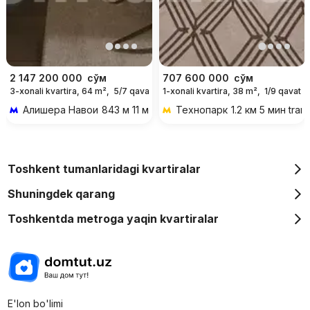
2 147 200 000
сўм
707 600 000
сўм
3-xonali kvartira, 64 m²,
5/7 qavat
1-xonali kvartira, 38 m²,
1/9 qavat
Алишера Навои
843 м 11 мин piyoda
Технопарк
1.2 км 5 мин tran
Toshkent tumanlaridagi kvartiralar
Shuningdek qarang
Toshkentda metroga yaqin kvartiralar
E'lon bo'limi