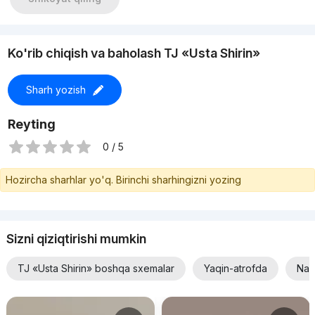
Ko'rib chiqish va baholash TJ «Usta Shirin»
Sharh yozish
Reyting
0 / 5
Hozircha sharhlar yo'q. Birinchi sharhingizni yozing
Sizni qiziqtirishi mumkin
TJ «Usta Shirin» boshqa sxemalar
Yaqin-atrofda
Nar