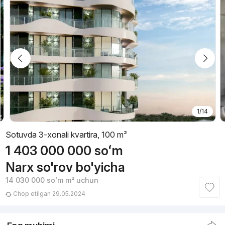
1/14
Sotuvda 3-xonali kvartira, 100 m²
1 403 000 000
soʻm
Narx so'rov bo'yicha
14 030 000
soʻm
m² uchun
Chop etilgan 29.05.2024