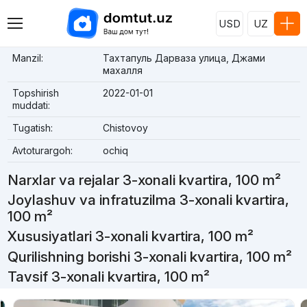
USD
UZ
Manzil:
Тахтапуль Дарваза улица, Джами
махалля
Topshirish
2022-01-01
muddati:
Tugatish:
Chistovoy
Avtoturargoh:
ochiq
Narxlar va rejalar 3-xonali kvartira, 100 m²
Joylashuv va infratuzilma 3-xonali kvartira,
100 m²
Xususiyatlari 3-xonali kvartira, 100 m²
Qurilishning borishi 3-xonali kvartira, 100 m²
Tavsif 3-xonali kvartira, 100 m²