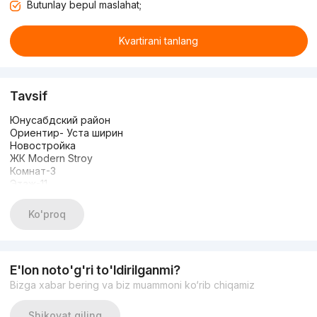
Butunlay bepul maslahat;
Kvartirani tanlang
Tavsif
Юнусабдский район
Ориентир- Уста ширин
Новостройка
ЖК Modern Stroy
Комнат-3
Этаж-11
Этажность-12
Площадь-100 кв.м + 20 кв.м балкон
Ko'proq
Состояние-коробка
Цена-115 000 y.e
+998935305667 Озод
E'lon noto'g'ri to'ldirilganmi?
Bizga xabar bering va biz muammoni ko‘rib chiqamiz
Shikoyat qiling