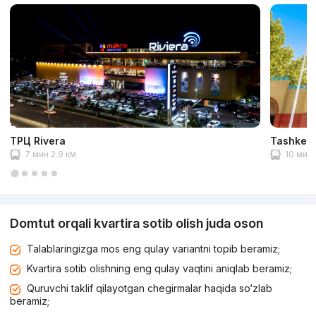
ТРЦ Rivera
Tashkent
7 мин 2.9 км
10 мин 
Domtut orqali kvartira sotib olish juda oson
Talablaringizga mos eng qulay variantni topib beramiz;
Kvartira sotib olishning eng qulay vaqtini aniqlab beramiz;
Quruvchi taklif qilayotgan chegirmalar haqida so‘zlab
beramiz;