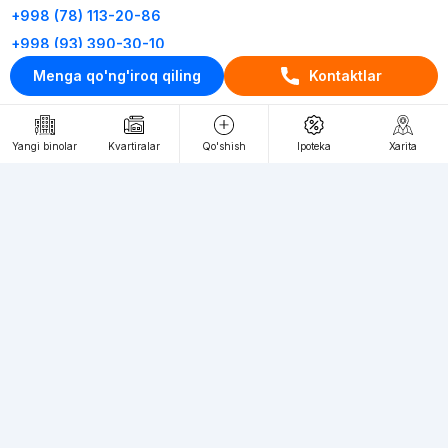
+998 (78) 113-20-86
+998 (93) 390-30-10
Menga qo'ng'iroq qiling
Kontaktlar
Пн-Пт. С 9:30 до 18:00
RU
UZ
Yangi binolar
Kvartiralar
Qo'shish
Ipoteka
Xarita
Kontaktlar
loyiha haqida
Webnow © loyihasi
Foydalanish shartlari
Maxfiylik siyosati
Ommaviy taklif
Muassis:
"WEBNOW" MChJ