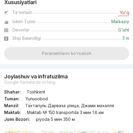
Xususiyatlari
Ta'mirlash
Yo'q
Isitish Tizimi
Markaziy
Devorlar
G'isht
Ship Balandligi
3 m
Parametrlarni ko'rsatish
Joylashuv va infratuzilma
Google Xaritalarda oching
Shahar:
Toshkent
Tuman:
Yunusobod
Manzil:
Тахтапуль Дарваза улица, Джами махалля
Maktab:
Maktab № 150 transportda 3 мин 1.6 км
Jomi Bozori:
piyoda 5 мин 350 м