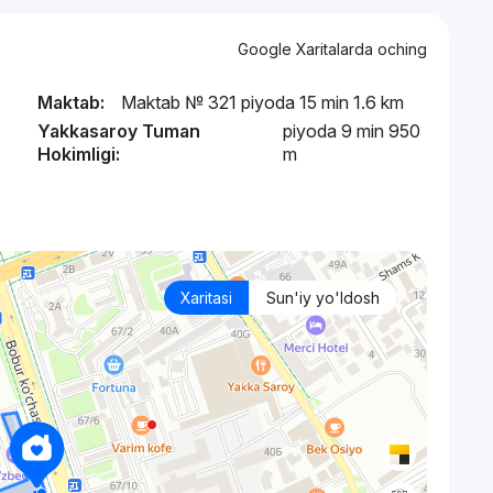
Google Xaritalarda oching
Maktab:
Maktab № 321 piyoda 15 min 1.6 km
Yakkasaroy Tuman
piyoda 9 min 950
Hokimligi:
m
Xaritasi
Sun'iy yo'ldosh