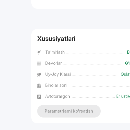
Reklama
Xususiyatlari
Ta'mirlash
E
Devorlar
G'
Uy-Joy Klassi
Qula
Binolar soni
Avtoturargoh
Er usti/
Parametrlarni ko'rsatish