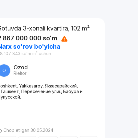
Sotuvda 3-xonali kvartira, 102 m²
2 867 000 000
soʻm
Narx so'rov bo'yicha
8 107 843
soʻm
m² uchun
Ozod
O
Rieltor
oshkent, Yakkasaroy, Яккасарайский,
.Ташкент, Пересечение улиц Бабура и
укусской.
Chop etilgan 30.05.2024