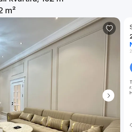
02 m²
2
T
г
Н