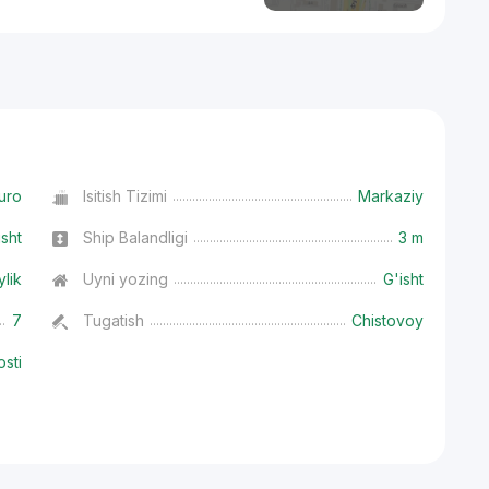
uro
Isitish Tizimi
Markaziy
isht
Ship Balandligi
3 m
ylik
Uyni yozing
G'isht
7
Tugatish
Chistovoy
osti