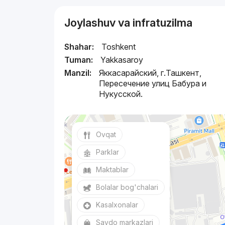
Joylashuv va infratuzilma
Shahar:
Toshkent
Tuman:
Yakkasaroy
Manzil:
Яккасарайский, г.Ташкент,
Пересечение улиц Бабура и
Нукусской.
Ovqat
Parklar
Maktablar
Bolalar bog'chalari
Kasalxonalar
Savdo markazlari