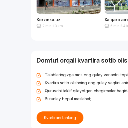
Korzinka.uz
Xalqaro air
2 min 1.3 km
5 min 2.4
Domtut orqali kvartira sotib oli
Talablaringizga mos eng qulay variantni top
Kvartira sotib olishning eng qulay vaqtini an
Quruvchi taklif qilayotgan chegirmalar haqid
Butunlay bepul maslahat;
Kvartirani tanlang