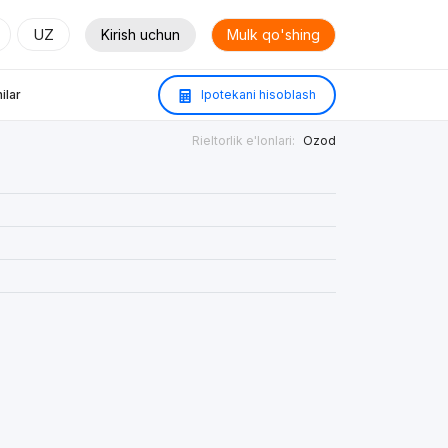
UZ
Kirish uchun
Mulk qo'shing
ilar
Ipotekani hisoblash
Rieltorlik e'lonlari:
Ozod