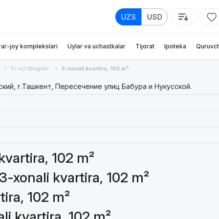
UZS
USD
rar-joy komplekslari
Uylar va uchastkalar
Tijorat
Ipoteka
Quruvch
TJ «O’zbegim»
3-xonali kvartira, 102 m²
кий, г.Ташкент, Пересечение улиц Бабура и Нукусской.
1
 kvartira, 102 m²
3-xonali kvartira, 102 m²
tira, 102 m²
li kvartira, 102 m²