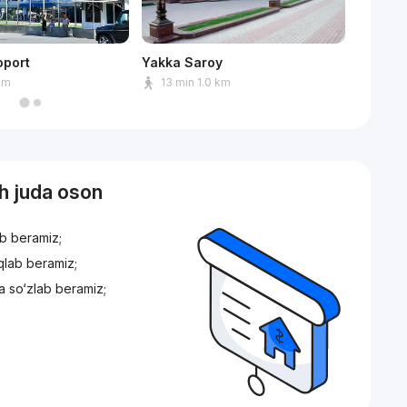
oport
Yakka Saroy
Askiya 
 km
13 min 1.0 km
5 min
sh juda oson
ib beramiz;
iqlab beramiz;
a so‘zlab beramiz;