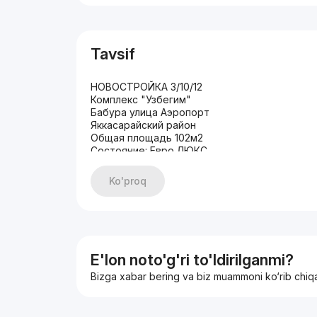
Tavsif
НОВОСТРОЙКА 3/10/12
Комплекс "Узбегим"
Бабура улица Аэропорт
Яккасарайский район
Общая площадь 102м2
Состояние: Евро ЛЮКС
Укомплектована/новая
Мебелью и ТЕХНИКОЙ
Ko'proq
ЦЕНА: 235.000$
+998935305667 Озод
E'lon noto'g'ri to'ldirilganmi?
Bizga xabar bering va biz muammoni ko‘rib chiq