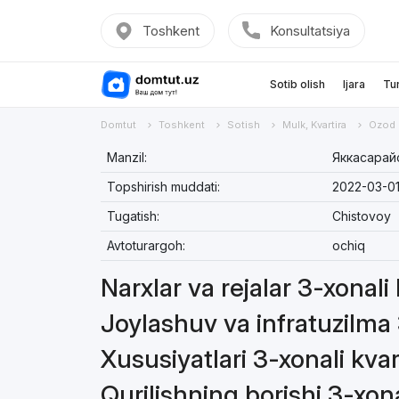
Toshkent
Konsultatsiya
Sotib olish
Ijara
Tu
Domtut
Toshkent
Sotish
Mulk, Kvartira
Ozod
Manzil:
Яккасарайс
Topshirish muddati:
2022-03-0
Tugatish:
Chistovoy
Avtoturargoh:
ochiq
Narxlar va rejalar 3-xonali
Joylashuv va infratuzilma 
Xususiyatlari 3-xonali kvar
Qurilishning borishi 3-xona