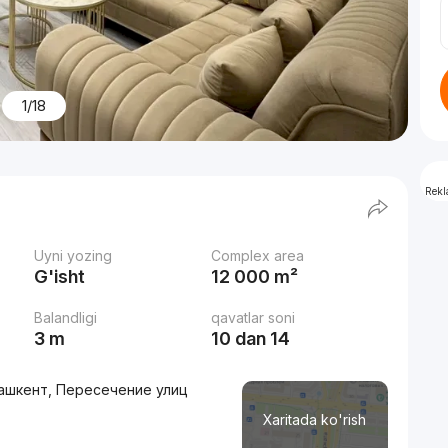
1/18
Rek
Uyni yozing
Complex area
G'isht
12 000 m²
Balandligi
qavatlar soni
3 m
10 dan 14
.Ташкент, Пересечение улиц
Xaritada ko'rish