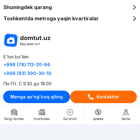
Shuningdek qarang
Toshkentda metroga yaqin kvartiralar
E'lon bo'limi
+998 (78) 113-20-86
+998 (93) 390-30-10
Пн-Пт. С 9:30 до 18:00
Menga qo'ng'iroq qiling
Kontaktlar
RU
UZ
Kontaktlar
Yangi binolar
Kvartiralar
Qo'shish
Ipoteka
Xarita
loyiha haqida
Webnow © loyihasi