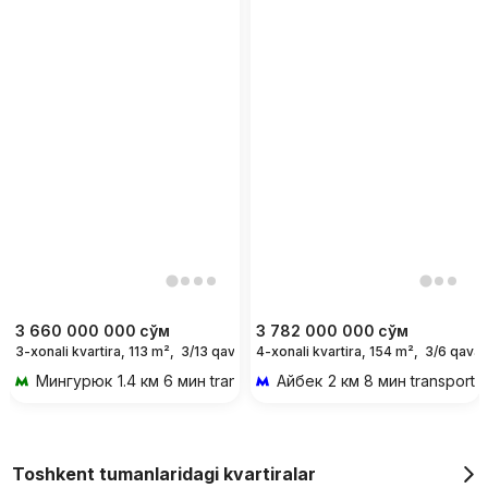
3 660 000 000
сўм
3 782 000 000
сўм
3-xonali kvartira, 113 m²,
3/13 qavat
4-xonali kvartira, 154 m²,
3/6 qavat
Мингурюк
1.4 км 6 мин transportda
Айбек
2 км 8 мин transportd
Toshkent tumanlaridagi kvartiralar