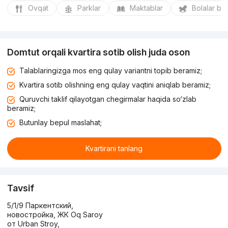
Ovqat
Parklar
Maktablar
Bolalar bo
Domtut orqali kvartira sotib olish juda oson
Talablaringizga mos eng qulay variantni topib beramiz;
Kvartira sotib olishning eng qulay vaqtini aniqlab beramiz;
Quruvchi taklif qilayotgan chegirmalar haqida so‘zlab
beramiz;
Butunlay bepul maslahat;
Kvartirani tanlang
Tavsif
5/1/9 Паркентский,
новостройка, ЖК Oq Saroy
от Urban Stroy,