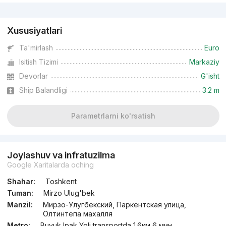
Reklama
Xususiyatlari
Ta'mirlash
Euro
Isitish Tizimi
Markaziy
Devorlar
G'isht
Ship Balandligi
3.2 m
Parametrlarni ko'rsatish
Joylashuv va infratuzilma
Google Xaritalarda oching
Shahar:
Toshkent
Tuman:
Mirzo Ulug'bek
Manzil:
Мирзо-Улугбекский, Паркентская улица,
Олтинтепа махалля
Metro:
Buyuk Ipak Yoli transportda 1.6км 6 мин