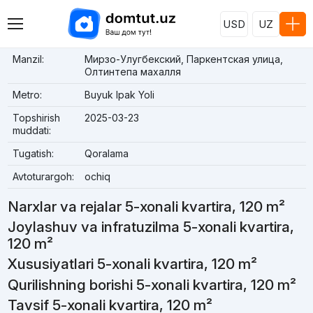
USD
UZ
Manzil:
Мирзо-Улугбекский, Паркентская улица,
Олтинтепа махалля
Metro:
Buyuk Ipak Yoli
Topshirish
2025-03-23
muddati:
Tugatish:
Qoralama
Avtoturargoh:
ochiq
Narxlar va rejalar 5-xonali kvartira, 120 m²
Joylashuv va infratuzilma 5-xonali kvartira,
120 m²
Xususiyatlari 5-xonali kvartira, 120 m²
Qurilishning borishi 5-xonali kvartira, 120 m²
Tavsif 5-xonali kvartira, 120 m²