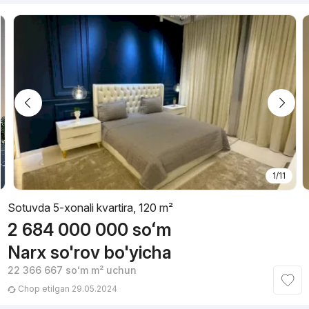
1/11
Sotuvda 5-xonali kvartira, 120 m²
2 684 000 000
soʻm
Narx so'rov bo'yicha
22 366 667
soʻm
m² uchun
Chop etilgan 29.05.2024