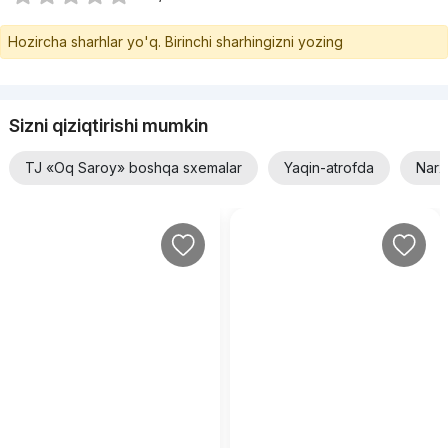
Hozircha sharhlar yo'q. Birinchi sharhingizni yozing
Sizni qiziqtirishi mumkin
TJ «Oq Saroy» boshqa sxemalar
Yaqin-atrofda
Narx