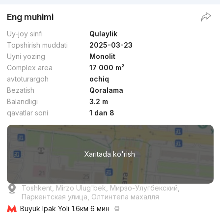
Eng muhimi
Uy-joy sinfi
Qulaylik
Topshirish muddati
2025-03-23
Uyni yozing
Monolit
Complex area
17 000 m²
avtoturargoh
ochiq
Bezatish
Qoralama
Balandligi
3.2 m
qavatlar soni
1 dan 8
Xaritada ko'rish
Toshkent, Mirzo Ulug'bek, Мирзо-Улугбекский,
Паркентская улица, Олтинтепа махалля
Buyuk Ipak Yoli
1.6км 6 мин