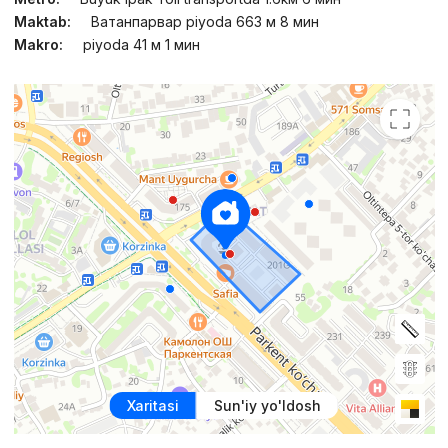
Maktab:
Ватанпарвар piyoda 663 м 8 мин
Makro:
piyoda 41 м 1 мин
Xaritasi
Sun'iy yo'ldosh