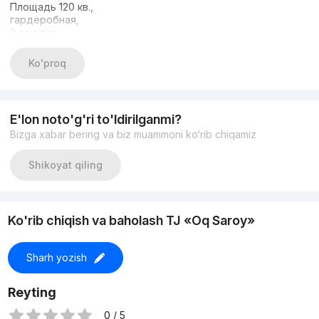
Площадь 120 кв.,
гардеробная,
2 санузла,
дизайнерский ремонт,
мебель, техника
Ko'proq
Цена 220.000 у.е
По всем вопросам +998935305667 Озод
E'lon noto'g'ri to'ldirilganmi?
Bizga xabar bering va biz muammoni ko‘rib chiqamiz
Shikoyat qiling
Ko'rib chiqish va baholash TJ «Oq Saroy»
Sharh yozish
Reyting
0 / 5