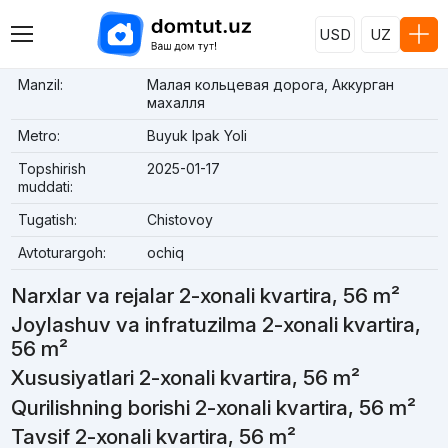
USD
UZ
Manzil:
Малая кольцевая дорога, Аккурган
махалля
Metro:
Buyuk Ipak Yoli
Topshirish
2025-01-17
muddati:
Tugatish:
Chistovoy
Avtoturargoh:
ochiq
Narxlar va rejalar 2-xonali kvartira, 56 m²
Joylashuv va infratuzilma 2-xonali kvartira,
56 m²
Xususiyatlari 2-xonali kvartira, 56 m²
Qurilishning borishi 2-xonali kvartira, 56 m²
Tavsif 2-xonali kvartira, 56 m²