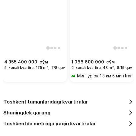
4 355 400 000
сўм
1 988 600 000
сўм
5-xonali kvartira, 175 m²,
7/8 qavat
2-xonali kvartira, 48 m²,
8/15 qavat
Мингурюк
1.3 км 5 мин trans
Toshkent tumanlaridagi kvartiralar
Shuningdek qarang
Toshkentda metroga yaqin kvartiralar