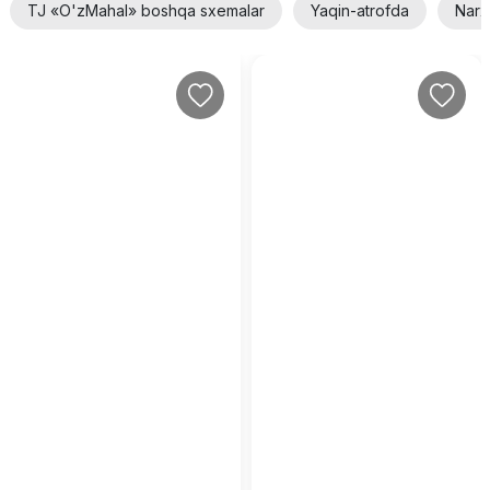
TJ «O'zMahal» boshqa sxemalar
Yaqin-atrofda
Narx