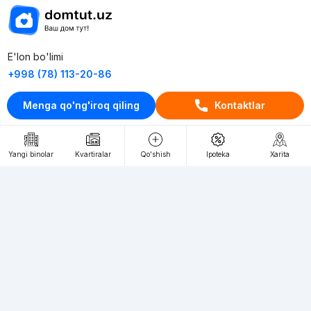
E'lon bo'limi
+998 (78) 113-20-86
+998 (93) 390-30-10
Menga qo'ng'iroq qiling
Kontaktlar
Пн-Пт. С 9:30 до 18:00
RU
UZ
Yangi binolar
Kvartiralar
Qo'shish
Ipoteka
Xarita
Kontaktlar
loyiha haqida
Webnow © loyihasi
Foydalanish shartlari
Maxfiylik siyosati