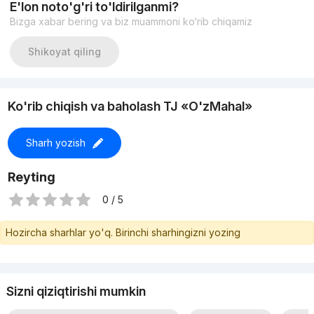
E'lon noto'g'ri to'ldirilganmi?
Цена : 81 000y.e
Bizga xabar bering va biz muammoni ko‘rib chiqamiz
998980770088
Shikoyat qiling
Ko'rib chiqish va baholash TJ «O'zMahal»
Sharh yozish
Reyting
0 / 5
Hozircha sharhlar yo'q. Birinchi sharhingizni yozing
Sizni qiziqtirishi mumkin