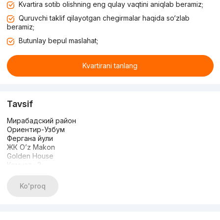
Kvartira sotib olishning eng qulay vaqtini aniqlab beramiz;
Quruvchi taklif qilayotgan chegirmalar haqida so‘zlab
beramiz;
Butunlay bepul maslahat;
Kvartirani tanlang
Tavsif
Мирабадский район
Ориентир-Узбум
Фергана йули
ЖК O’z Makon
Golden House
Комнат : 2
Этаж : 13
Этажность : 14
Ko'proq
Площадь : 56,67 кв.м
Состояние-предчистовая отделка
Закрытый Охраняемый двор
Кадастр в сенятбре