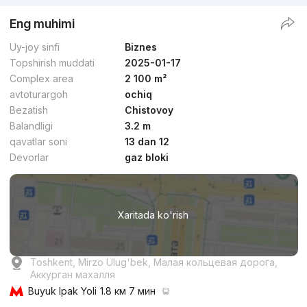
Eng muhimi
Uy-joy sinfi
Biznes
Topshirish muddati
2025-01-17
Complex area
2 100 m²
avtoturargoh
ochiq
Bezatish
Chistovoy
Balandligi
3.2 m
qavatlar soni
13 dan 12
Devorlar
gaz bloki
Xaritada ko'rish
Toshkent, Mirzo Ulug'bek, Малая кольцевая дорога,
Аккурган махалля
Buyuk Ipak Yoli
1.8 км 7 мин