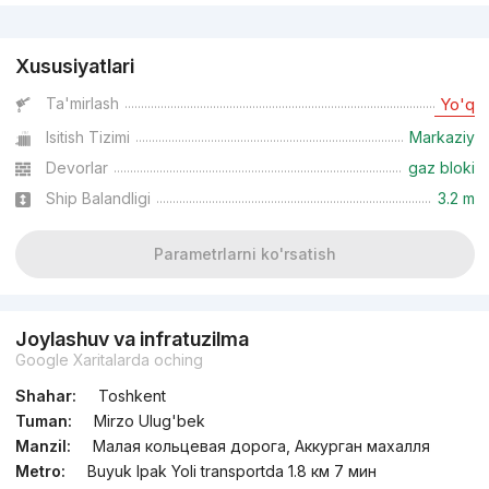
Reklama
Xususiyatlari
Ta'mirlash
Yo'q
Isitish Tizimi
Markaziy
Devorlar
gaz bloki
Ship Balandligi
3.2 m
Parametrlarni ko'rsatish
Joylashuv va infratuzilma
Google Xaritalarda oching
Shahar:
Toshkent
Tuman:
Mirzo Ulug'bek
Manzil:
Малая кольцевая дорога, Аккурган махалля
Metro:
Buyuk Ipak Yoli transportda 1.8 км 7 мин