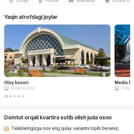
Ovqat
Parklar
Maktablar
Bolalar bo
Yaqin atrofdagi joylar
Oloy bozori
Media Pa
10 min 4.4 km
11 min 
Domtut orqali kvartira sotib olish juda oson
Talablaringizga mos eng qulay variantni topib beramiz;