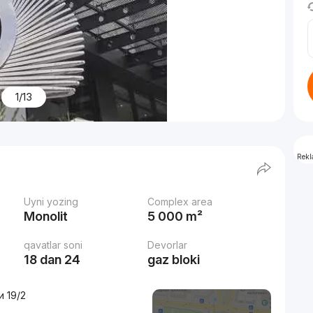
1/13
Rek
Uyni yozing
Complex area
Monolit
5 000 m²
qavatlar soni
Devorlar
18 dan 24
gaz bloki
и 19/2