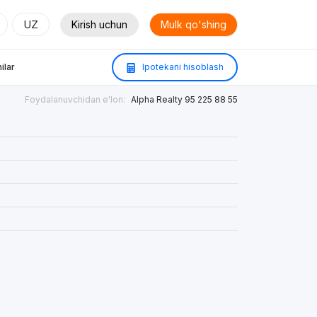
UZ
Kirish uchun
Mulk qo'shing
ilar
Ipotekani hisoblash
Foydalanuvchidan e'lon:
Alpha Realty 95 225 88 55