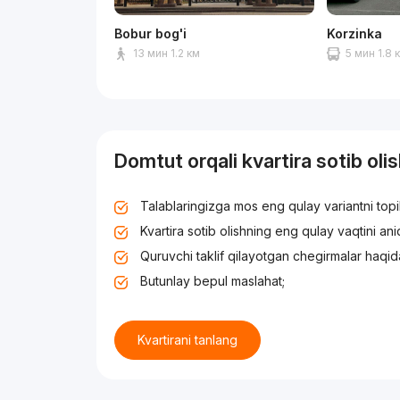
Bobur bog'i
Korzinka
13 мин 1.2 км
5 мин 1.8 
Domtut orqali kvartira sotib oli
Talablaringizga mos eng qulay variantni top
Kvartira sotib olishning eng qulay vaqtini an
Quruvchi taklif qilayotgan chegirmalar haqid
Butunlay bepul maslahat;
Kvartirani tanlang