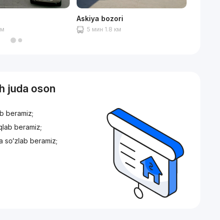
Askiya bozori
Mirobo
км
5 мин 1.8 км
3 мин
sh juda oson
ib beramiz;
iqlab beramiz;
a so‘zlab beramiz;