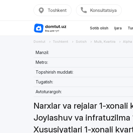
Toshkent
Konsultatsiya
Sotib olish
Ijara
Tu
Domtut
Toshkent
Sotish
Mulk, Kvartira
Alpha
Manzil:
Metro:
Topshirish muddati:
Tugatish:
Avtoturargoh:
Narxlar va rejalar 1-xonali 
Joylashuv va infratuzilma 
Xususiyatlari 1-xonali kvar