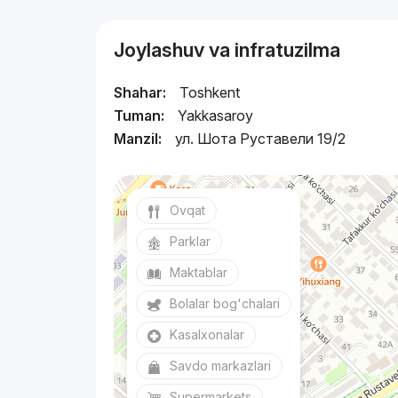
Joylashuv va infratuzilma
Shahar:
Toshkent
Tuman:
Yakkasaroy
Manzil:
ул. Шота Руставели 19/2
Ovqat
Parklar
Maktablar
Bolalar bog'chalari
Kasalxonalar
Savdo markazlari
Supermarkets