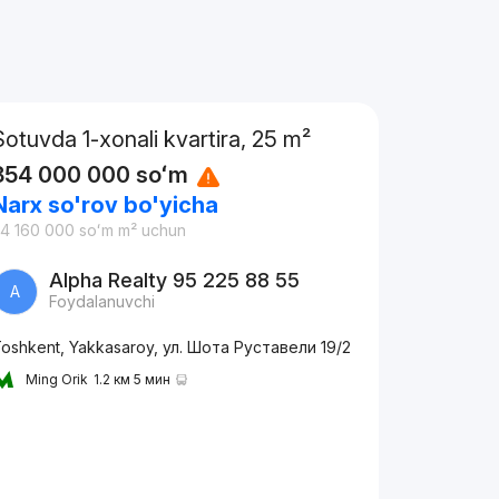
Sotuvda 1-xonali kvartira, 25 m²
854 000 000
soʻm
Narx so'rov bo'yicha
4 160 000
soʻm
m² uchun
Alpha Realty 95 225 88 55
A
Foydalanuvchi
oshkent, Yakkasaroy, ул. Шота Руставели 19/2
Ming Orik
1.2 км 5 мин