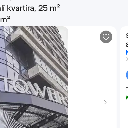
li kvartira, 25 m²
 m²
3
T