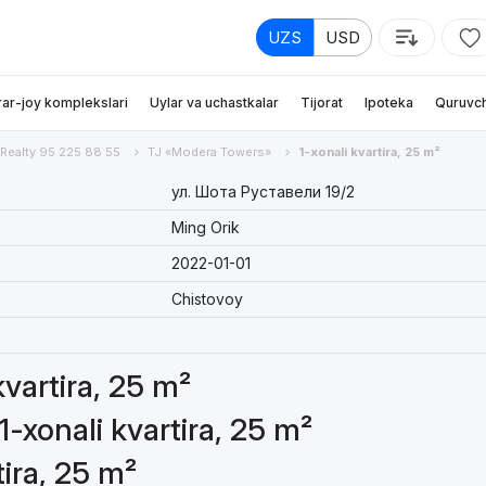
UZS
USD
rar-joy komplekslari
Uylar va uchastkalar
Tijorat
Ipoteka
Quruvch
 Realty 95 225 88 55
TJ «Modera Towers»
1-xonali kvartira, 25 m²
ул. Шота Руставели 19/2
Ming Orik
2022-01-01
Chistovoy
kvartira, 25 m²
1-xonali kvartira, 25 m²
tira, 25 m²