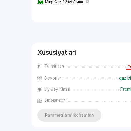
Ming Orik
1.2 км 5 мин
Reklama
Xususiyatlari
Ta'mirlash
Y
Devorlar
gaz bl
Uy-Joy Klassi
Prem
Binolar soni
Parametrlarni ko'rsatish