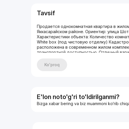
Tavsif
Продается однокомнатная квартира в жилом
Яккасарайском районе. Ориентир: улица Шот
Характеристики объекта: Количество комнат:
White box (под чистовую отделку) Кадастр
расположена в современном жилом комплекс
транспортной доступностью. Отличный вари
арендный бизнес. Контактное лицо: Саида Те
Ko'proq
E'lon noto'g'ri to'ldirilganmi?
Bizga xabar bering va biz muammoni ko‘rib chiq