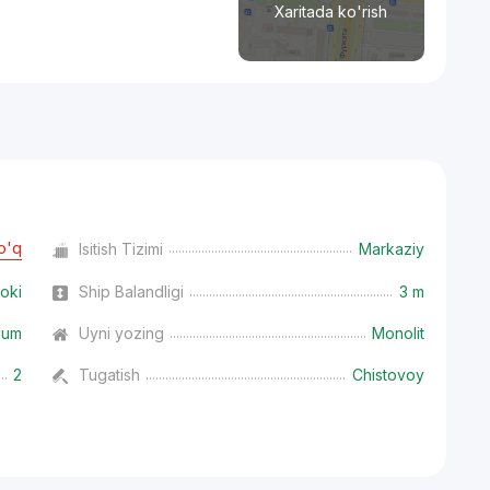
Xaritada ko'rish
o'q
Isitish Tizimi
Markaziy
oki
Ship Balandligi
3 m
ium
Uyni yozing
Monolit
2
Tugatish
Chistovoy