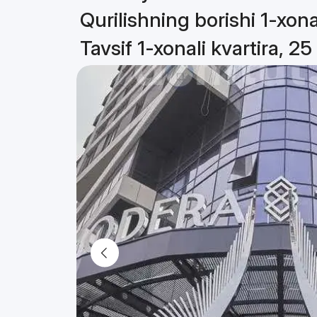
Qurilishning borishi 1-xona
Tavsif 1-xonali kvartira, 25