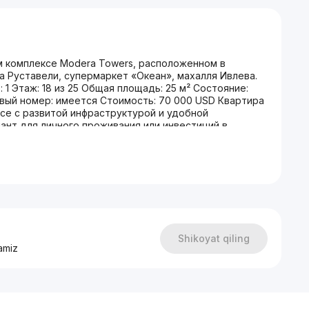
 комплексе Modera Towers, расположенном в
а Руставели, супермаркет «Океан», махалля Ивлева.
 1 Этаж: 18 из 25 Общая площадь: 25 м² Состояние:
овый номер: имеется Стоимость: 70 000 USD Квартира
е с развитой инфраструктурой и удобной
ант для личного проживания или инвестиций в
лефон: +998 95 225 88 55
Shikoyat qiling
amiz