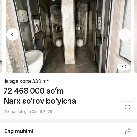
1/12
Ijaraga xona 330 m²
72 468 000
soʻm
Narx so'rov bo'yicha
Chop etilgan 05.06.2026
Eng muhimi