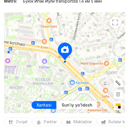
Metro:
Буюк Ипак Йули transportda 1.4 км 5 мин
Xaritasi
Sun'iy yo'ldosh
Ovqat
Parklar
Maktablar
Bolalar bo