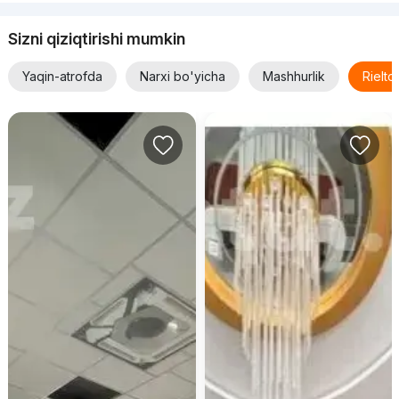
Sizni qiziqtirishi mumkin
Yaqin-atrofda
Narxi bo'yicha
Mashhurlik
Rielt