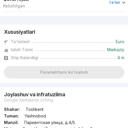
1 e'lon
Kelishilgan
Reklama
Xususiyatlari
Ta'mirlash
Euro
Isitish Tizimi
Markaziy
Ship Balandligi
4 m
Parametrlarni ko'rsatish
Joylashuv va infratuzilma
Google Xaritalarda oching
Shahar:
Toshkent
Tuman:
Yashnobod
Manzil:
Паркентская улица, д.4/5