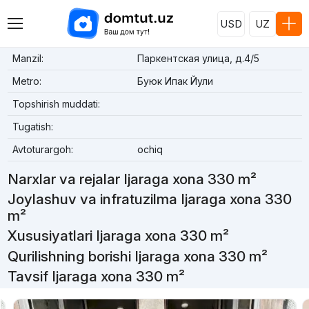
USD
UZ
Manzil:
Паркентская улица, д.4/5
Metro:
Буюк Ипак Йули
Topshirish muddati:
Tugatish:
Avtoturargoh:
ochiq
Narxlar va rejalar Ijaraga xona 330 m²
Joylashuv va infratuzilma Ijaraga xona 330
m²
Xususiyatlari Ijaraga xona 330 m²
Qurilishning borishi Ijaraga xona 330 m²
Tavsif Ijaraga xona 330 m²