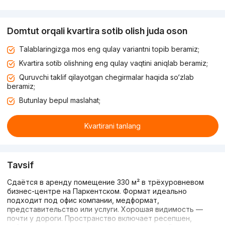
Domtut orqali kvartira sotib olish juda oson
Talablaringizga mos eng qulay variantni topib beramiz;
Kvartira sotib olishning eng qulay vaqtini aniqlab beramiz;
Quruvchi taklif qilayotgan chegirmalar haqida so‘zlab
beramiz;
Butunlay bepul maslahat;
Kvartirani tanlang
Tavsif
Сдаётся в аренду помещение 330 м² в трёхуровневом
бизнес-центре на Паркентском. Формат идеально
подходит под офис компании, медформат,
представительство или услуги. Хорошая видимость —
почти у дороги. Пространство включает ресепшен,