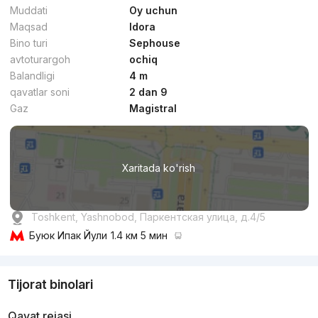
Muddati
Oy uchun
Maqsad
Idora
Bino turi
Sephouse
avtoturargoh
ochiq
Balandligi
4 m
qavatlar soni
2 dan 9
Gaz
Magistral
Xaritada ko'rish
Toshkent, Yashnobod, Паркентская улица, д.4/5
Буюк Ипак Йули
1.4 км 5 мин
Tijorat binolari
Qavat rejasi