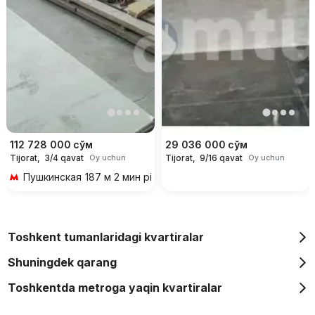
112 728 000
сўм
29 036 000
сўм
Tijorat,
3/4 qavat
Tijorat,
9/16 qavat
Oy uchun
Oy uchun
Пушкинская
187 м 2 мин piyoda
Toshkent tumanlaridagi kvartiralar
Shuningdek qarang
Toshkentda metroga yaqin kvartiralar