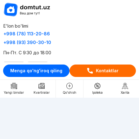
E'lon bo'limi
+998 (78) 113-20-86
+998 (93) 390-30-10
Пн-Пт. С 9:30 до 18:00
RU
UZ
Menga qo'ng'iroq qiling
Kontaktlar
Kontaktlar
Yangi binolar
Kvartiralar
Qo'shish
Ipoteka
Xarita
loyiha haqida
Webnow © loyihasi
Foydalanish shartlari
Maxfiylik siyosati