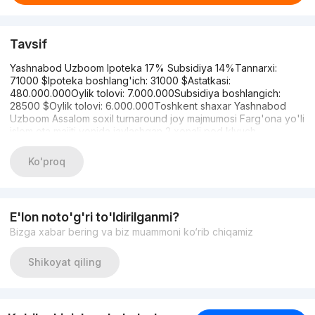
Tavsif
Yashnabod Uzboom Ipoteka 17% Subsidiya 14%Tannarxi:
71000 $Ipoteka boshlang'ich: 31000 $Astatkasi:
480.000.000Oylik tolovi: 7.000.000Subsidiya boshlangich:
28500 $Oylik tolovi: 6.000.000Toshkent shaxar Yashnabod
Uzboom Assalom soxil turnaround joy majmumosi Farg'ona yo'li
islom ota majiti yonida jaylashgan 2 xonali pod klyuch
navastroyka uy sotiladi1 ta pasportga ish xaqisiz shu uyni xarid
qlishiz mumkun
Ko'proq
E'lon noto'g'ri to'ldirilganmi?
Bizga xabar bering va biz muammoni ko‘rib chiqamiz
Shikoyat qiling