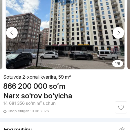
1/8
Sotuvda 2-xonali kvartira, 59 m²
866 200 000
soʻm
Narx so'rov bo'yicha
14 681 356
soʻm
m² uchun
Chop etilgan 10.06.2026
Eng muhimi