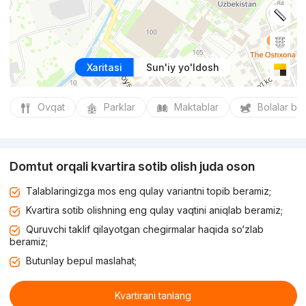
Xaritasi
Sun'iy yo'ldosh
Ovqat
Parklar
Maktablar
Bolalar bo
Domtut orqali kvartira sotib olish juda oson
Talablaringizga mos eng qulay variantni topib beramiz;
Kvartira sotib olishning eng qulay vaqtini aniqlab beramiz;
Quruvchi taklif qilayotgan chegirmalar haqida so‘zlab
beramiz;
Butunlay bepul maslahat;
Kvartirani tanlang