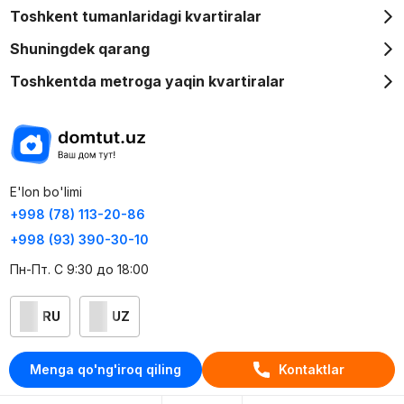
Toshkent tumanlaridagi kvartiralar
Shuningdek qarang
Toshkentda metroga yaqin kvartiralar
E'lon bo'limi
+998 (78) 113-20-86
+998 (93) 390-30-10
Пн-Пт. С 9:30 до 18:00
RU
UZ
Kontaktlar
Menga qo'ng'iroq qiling
Kontaktlar
loyiha haqida