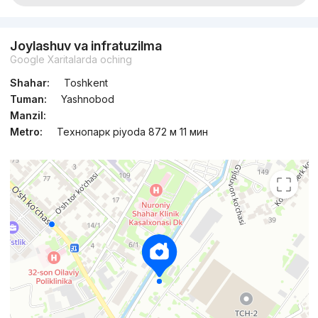
Joylashuv va infratuzilma
Google Xaritalarda oching
Shahar:
Toshkent
Tuman:
Yashnobod
Manzil:
Metro:
Технопарк piyoda 872 м 11 мин