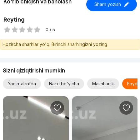
Ko'rib chiqish va baholash
Sharh yozish
Reyting
0 / 5
Hozircha sharhlar yo'q. Birinchi sharhingizni yozing
Sizni qiziqtirishi mumkin
Yaqin-atrofda
Narxi bo'yicha
Mashhurlik
Foyda