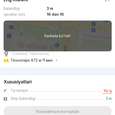
Balandligi
3 m
qavatlar soni
16 dan 16
Xaritada ko'rish
Toshkent, Yashnobod,
Технопарк
872 м 11 мин
Reklama
Xususiyatlari
Ta'mirlash
Yo'q
Ship Balandligi
3 m
Parametrlarni ko'rsatish