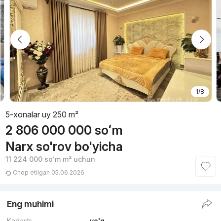
1/8
5-xonalar uy 250 m²
2 806 000 000
soʻm
Narx so'rov bo'yicha
11 224 000
soʻm
m² uchun
Chop etilgan 05.06.2026
Eng muhimi
Kadastr
yo'q