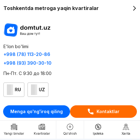
Toshkentda metroga yaqin kvartiralar
E'lon bo'limi
+998 (78) 113-20-86
+998 (93) 390-30-10
Пн-Пт. С 9:30 до 18:00
RU
UZ
Kontaktlar
Menga qo'ng'iroq qiling
Kontaktlar
loyiha haqida
Webnow © loyihasi
Yangi binolar
Kvartiralar
Qo'shish
Ipoteka
Xarita