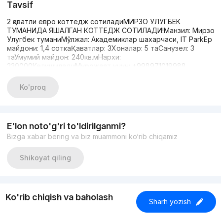
Tavsif
2 қаватли евро коттедж сотиладиМИРЗО УЛУГБЕК
ТУМАНИДА ЯШАЛГАН КОТТЕДЖ СОТИЛАДИ!Манзил: Мирзо
Улугбек туманиМўлжал: Академиклар шахарчаси, IT ParkЕр
майдони: 1,4 соткаҚаватлар: 3Хоналар: 5 таСанузел: 3
таУмумий майдон: 240кв.мНархи:
230000КелишиладиМурожаат учун: +998971019988
Ko'proq
E'lon noto'g'ri to'ldirilganmi?
Bizga xabar bering va biz muammoni ko‘rib chiqamiz
Shikoyat qiling
Ko'rib chiqish va baholash
Sharh yozish