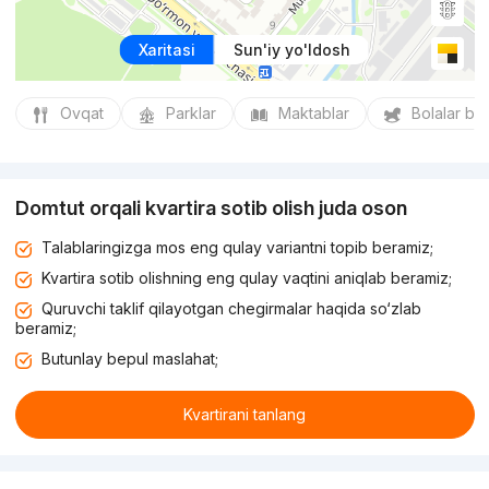
Xaritasi
Sun'iy yo'ldosh
Ovqat
Parklar
Maktablar
Bolalar bo
Domtut orqali kvartira sotib olish juda oson
Talablaringizga mos eng qulay variantni topib beramiz;
Kvartira sotib olishning eng qulay vaqtini aniqlab beramiz;
Quruvchi taklif qilayotgan chegirmalar haqida so‘zlab
beramiz;
Butunlay bepul maslahat;
Kvartirani tanlang