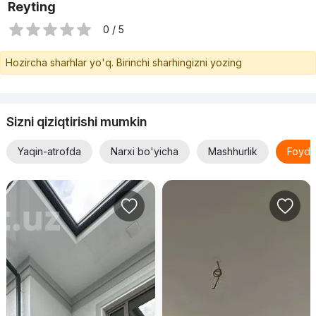
Reyting
0 / 5
Hozircha sharhlar yo'q. Birinchi sharhingizni yozing
Sizni qiziqtirishi mumkin
Yaqin-atrofda
Narxi bo'yicha
Mashhurlik
Foyda