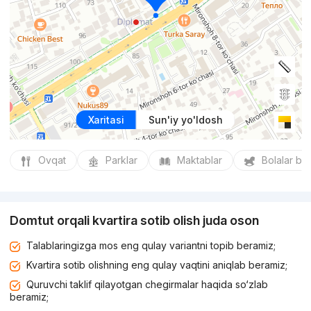
Xaritasi
Sun'iy yo'ldosh
Ovqat
Parklar
Maktablar
Bolalar bo
Domtut orqali kvartira sotib olish juda oson
Talablaringizga mos eng qulay variantni topib beramiz;
Kvartira sotib olishning eng qulay vaqtini aniqlab beramiz;
Quruvchi taklif qilayotgan chegirmalar haqida so‘zlab
beramiz;