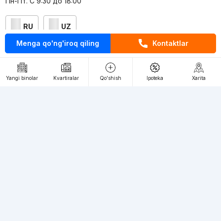
Пн-Пт. С 9:30 до 18:00
RU
UZ
Menga qo'ng'iroq qiling
Kontaktlar
Kontaktlar
loyiha haqida
Yangi binolar
Kvartiralar
Qo'shish
Ipoteka
Xarita
Webnow © loyihasi
Foydalanish shartlari
Maxfiylik siyosati
Ommaviy taklif
Muassis:
"WEBNOW" MChJ
Manzil:
Toshkent shahri, A.Qahhor ko'chasi, 47-uy
Elektron ommaviy axborot vositalarini ro'yxatdan o'tkazish:
1649