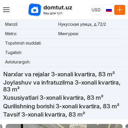
USD
Manzil:
Нукусская улица, д.72/2
Metro:
Мингурюк
Topshirish muddati:
Tugatish:
Avtoturargoh:
Narxlar va rejalar 3-xonali kvartira, 83 m²
Joylashuv va infratuzilma 3-xonali kvartira,
83 m²
Xususiyatlari 3-xonali kvartira, 83 m²
Qurilishning borishi 3-xonali kvartira, 83 m²
Tavsif 3-xonali kvartira, 83 m²