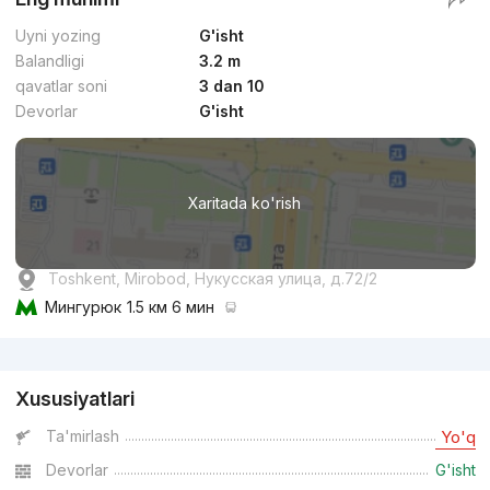
Uyni yozing
G'isht
Balandligi
3.2 m
qavatlar soni
3 dan 10
Devorlar
G'isht
Xaritada ko'rish
Toshkent, Mirobod, Нукусская улица, д.72/2
Мингурюк
1.5 км 6 мин
Reklama
Xususiyatlari
Ta'mirlash
Yo'q
Devorlar
G'isht