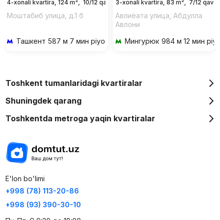
4-xonali kvartira, 124 m²,
10/12 qavat
3-xonali kvartira, 83 m²,
7/12 qavat
Моштабиб улица, д.1 б
Авлиёата улица, Абдулла
Авлони
Ташкент
587 м 7 мин piyoda
Мингурюк
984 м 12 мин piy
Toshkent tumanlaridagi kvartiralar
Shuningdek qarang
Toshkentda metroga yaqin kvartiralar
E'lon bo'limi
+998 (78) 113-20-86
+998 (93) 390-30-10