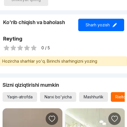
Ko'rib chiqish va baholash
Sharh yozish
Reyting
0 / 5
Hozircha sharhlar yo'q. Birinchi sharhingizni yozing
Sizni qiziqtirishi mumkin
Yaqin-atrofda
Narxi bo'yicha
Mashhurlik
Rielt