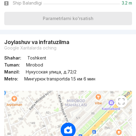
Ship Balandligi
3.2 m
Parametrlarni ko'rsatish
Joylashuv va infratuzilma
Google Xaritalarda oching
Shahar:
Toshkent
Tuman:
Mirobod
Manzil:
Нукусская улица, д.72/2
Metro:
Мингурюк transportda 1.5 км 6 мин