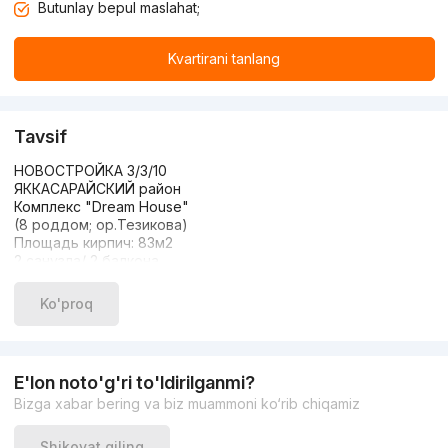
Butunlay bepul maslahat;
Kvartirani tanlang
Tavsif
НОВОСТРОЙКА 3/3/10
ЯККАСАРАЙСКИЙ район
Комплекс "Dream House"
(8 роддом; ор.Тезикова)
Площадь кирпич: 83м2
2 санузла/ 2 балкона
Состояние: Евро ЛЮКС
Мебелью и ТЕХНИКОЙ
Ko'proq
ЦЕНА: 165.000у.е/торг
+99898-077-55-55
E'lon noto'g'ri to'ldirilganmi?
Bizga xabar bering va biz muammoni ko‘rib chiqamiz
Shikoyat qiling