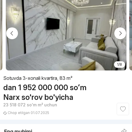
1/8
Sotuvda 3-xonali kvartira, 83 m²
dan
1 952 000 000
soʻm
Narx so'rov bo'yicha
23 518 072
soʻm
m² uchun
Chop etilgan 01.07.2025
Eng muhimi