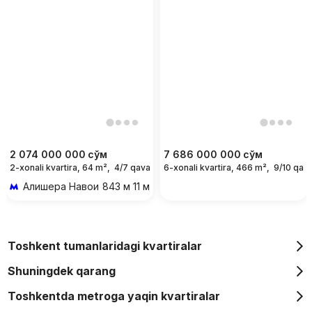
2 074 000 000
сўм
7 686 000 000
сўм
2-xonali kvartira, 64 m²,
4/7 qavat
6-xonali kvartira, 466 m²,
9/10 qava
Алишера Навои
843 м 11 мин piyoda
Toshkent tumanlaridagi kvartiralar
Shuningdek qarang
Toshkentda metroga yaqin kvartiralar