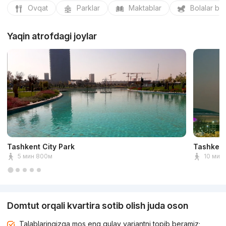
Ovqat
Parklar
Maktablar
Bolalar bo
Yaqin atrofdagi joylar
Tashkent City Park
Tashkent
5 мин 800м
10 мин 
Domtut orqali kvartira sotib olish juda oson
Talablaringizga mos eng qulay variantni topib beramiz;