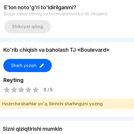
потолков 4.5м
E'lon noto'g'ri to'ldirilganmi?
Отопление: Индивидуальный котёл для подачи горячей
Bizga xabar bering va biz muammoni ko‘rib chiqamiz
воды и отопления в квартире
Материал стен: кирпич
Срок сдачи в эксплуатацию - блок в комплексе сдан. Вид
Shikoyat qiling
на Bomi/ Tashkent City Park/ Hilton
Цена 365.000у.е.
Ko'rib chiqish va baholash TJ «Boulevard»
Sharh yozish
Reyting
0 / 5
Hozircha sharhlar yo'q. Birinchi sharhingizni yozing
Sizni qiziqtirishi mumkin