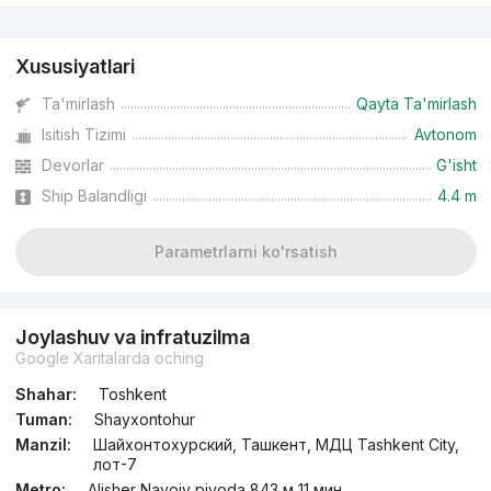
Reklama
Xususiyatlari
Ta'mirlash
Qayta Ta'mirlash
Isitish Tizimi
Avtonom
Devorlar
G'isht
Ship Balandligi
4.4 m
Parametrlarni ko'rsatish
Joylashuv va infratuzilma
Google Xaritalarda oching
Shahar:
Toshkent
Tuman:
Shayxontohur
Manzil:
Шайхонтохурский, Ташкент, МДЦ Tashkent City,
лот-7
Metro:
Alisher Navoiy piyoda 843 м 11 мин