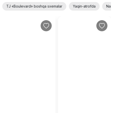
TJ «Boulevard» boshqa sxemalar
Yaqin-atrofda
Narx