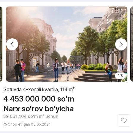
1/8
Sotuvda 4-xonali kvartira, 114 m²
4 453 000 000
soʻm
Narx so'rov bo'yicha
39 061 404
soʻm
m² uchun
Chop etilgan 03.05.2024