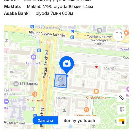
Maktab:
Maktab №90 piyoda 16 мин 1.4км
Asaka Bank:
piyoda 7мин 600м
Xaritasi
Sun'iy yo'ldosh