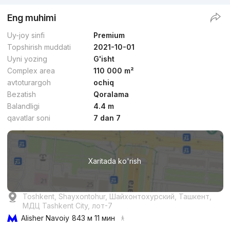
Eng muhimi
Uy-joy sinfi
Premium
Topshirish muddati
2021-10-01
Uyni yozing
G'isht
Complex area
110 000 m²
avtoturargoh
ochiq
Bezatish
Qoralama
Balandligi
4.4 m
qavatlar soni
7 dan 7
Xaritada ko'rish
Toshkent, Shayxontohur, Шайхонтохурский, Ташкент,
МДЦ Tashkent City, лот-7
Alisher Navoiy
843 м 11 мин