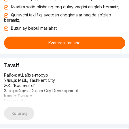
Kvartira sotib olishning eng qulay vaqtini aniqlab beramiz;
Quruvchi taklif qilayotgan chegirmalar haqida so‘zlab
beramiz;
Butunlay bepul maslahat;
Kvartirani tanlang
Tavsif
Район: #Шайхантохур
Улица: МДЦ Tashkent City
ЖК: “Boulevard”
Застройщик: Dream City Development
Класс: Бизнес
Комнат: #4
Этаж: 7
Этажность: 7
Ko'proq
Площадь: 114м2
Сан.узел: 2 раздельный
Состояние: начатый ремонт под дизайн проект / высота