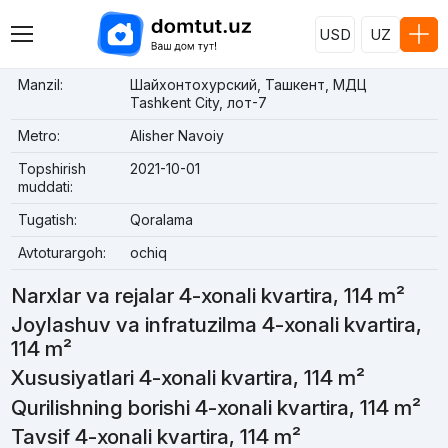
USD
UZ
Manzil:
Шайхонтохурский, Ташкент, МДЦ
Tashkent City, лот-7
Metro:
Alisher Navoiy
Topshirish
2021-10-01
muddati:
Tugatish:
Qoralama
Avtoturargoh:
ochiq
Narxlar va rejalar 4-xonali kvartira, 114 m²
Joylashuv va infratuzilma 4-xonali kvartira,
114 m²
Xususiyatlari 4-xonali kvartira, 114 m²
Qurilishning borishi 4-xonali kvartira, 114 m²
Tavsif 4-xonali kvartira, 114 m²