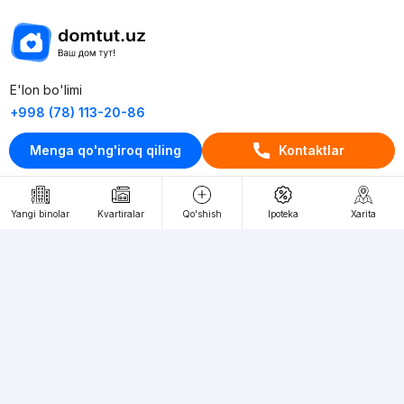
E'lon bo'limi
+998 (78) 113-20-86
+998 (93) 390-30-10
Menga qo'ng'iroq qiling
Kontaktlar
Пн-Пт. С 9:30 до 18:00
RU
UZ
Yangi binolar
Kvartiralar
Qo'shish
Ipoteka
Xarita
Kontaktlar
loyiha haqida
Webnow © loyihasi
Foydalanish shartlari
Maxfiylik siyosati