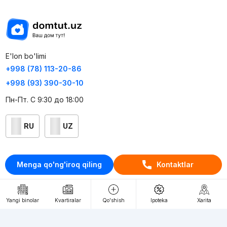
E'lon bo'limi
+998 (78) 113-20-86
+998 (93) 390-30-10
Пн-Пт. С 9:30 до 18:00
RU
UZ
Kontaktlar
Menga qo'ng'iroq qiling
Kontaktlar
loyiha haqida
Webnow © loyihasi
Yangi binolar
Kvartiralar
Qo'shish
Ipoteka
Xarita
Foydalanish shartlari
Maxfiylik siyosati