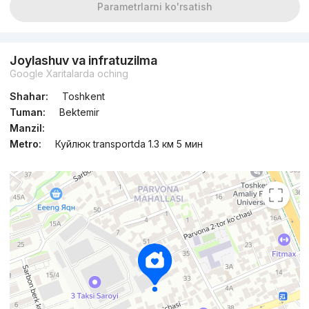
Parametrlarni ko'rsatish
Joylashuv va infratuzilma
Google Xaritalarda oching
Shahar:
Toshkent
Tuman:
Bektemir
Manzil:
Metro:
Куйлюк transportda 1.3 км 5 мин