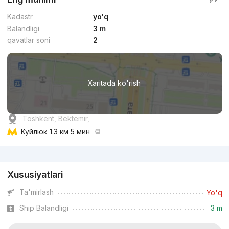
Kadastr
yo'q
Balandligi
3 m
qavatlar soni
2
Xaritada ko'rish
Toshkent, Bektemir,
Куйлюк
1.3 км 5 мин
Reklama
Xususiyatlari
Ta'mirlash
Yo'q
Ship Balandligi
3 m