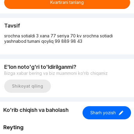
Kvartirani tanlang
Tavsif
srochna sotialdi 3 xana 77 seriya 70 kv srochna sotiadi
yashnabod tumani qoyliq 99 889 98 43
E'lon noto'g'ri to'ldirilganmi?
Bizga xabar bering va biz muammoni ko‘rib chiqamiz
Shikoyat qiling
Ko'rib chiqish va baholash
Sharh yozish
Reyting