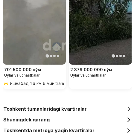
701 500 000
сўм
2 379 000 000
сўм
Uylar va uchastkalar
Uylar va uchastkalar
Яшнабад
1.6 км 6 мин transportda
Toshkent tumanlaridagi kvartiralar
Shuningdek qarang
Toshkentda metroga yaqin kvartiralar