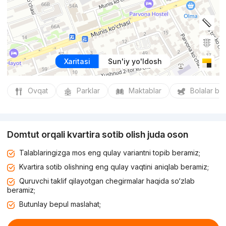
Xaritasi
Sun'iy yo'ldosh
Ovqat
Parklar
Maktablar
Bolalar bo
Domtut orqali kvartira sotib olish juda oson
Talablaringizga mos eng qulay variantni topib beramiz;
Kvartira sotib olishning eng qulay vaqtini aniqlab beramiz;
Quruvchi taklif qilayotgan chegirmalar haqida so‘zlab
beramiz;
Butunlay bepul maslahat;