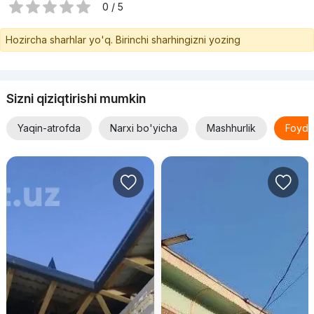
0 / 5
Hozircha sharhlar yo'q. Birinchi sharhingizni yozing
Sizni qiziqtirishi mumkin
Yaqin-atrofda
Narxi bo'yicha
Mashhurlik
Foyda