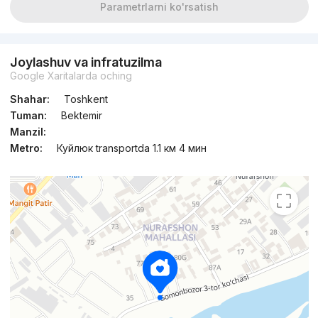
Parametrlarni ko'rsatish
Joylashuv va infratuzilma
Google Xaritalarda oching
Shahar:
Toshkent
Tuman:
Bektemir
Manzil:
Metro:
Куйлюк transportda 1.1 км 4 мин