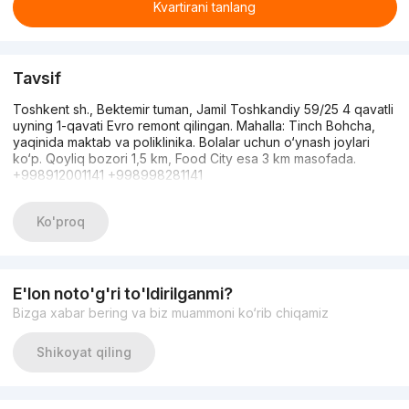
Kvartirani tanlang
Tavsif
Toshkent sh., Bektemir tuman, Jamil Toshkandiy 59/25 4 qavatli
uyning 1-qavati Evro remont qilingan. Mahalla: Tinch Bohcha,
yaqinida maktab va poliklinika. Bolalar uchun o‘ynash joylari
ko‘p. Qoyliq bozori 1,5 km, Food City esa 3 km masofada.
+998912001141 +998998281141
Ko'proq
E'lon noto'g'ri to'ldirilganmi?
Bizga xabar bering va biz muammoni ko‘rib chiqamiz
Shikoyat qiling