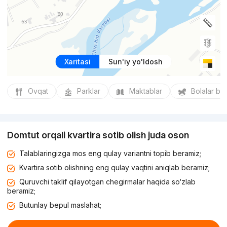
Xaritasi
Sun'iy yo'ldosh
Ovqat
Parklar
Maktablar
Bolalar bo
Domtut orqali kvartira sotib olish juda oson
Talablaringizga mos eng qulay variantni topib beramiz;
Kvartira sotib olishning eng qulay vaqtini aniqlab beramiz;
Quruvchi taklif qilayotgan chegirmalar haqida so‘zlab
beramiz;
Butunlay bepul maslahat;