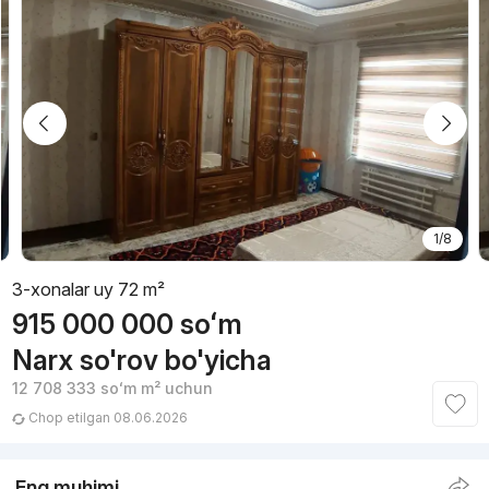
1/8
3-xonalar uy 72 m²
915 000 000
soʻm
Narx so'rov bo'yicha
12 708 333
soʻm
m² uchun
Chop etilgan 08.06.2026
Eng muhimi