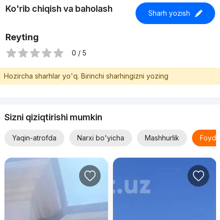
Ko'rib chiqish va baholash
Sharh yozish
Reyting
0 / 5
Hozircha sharhlar yo'q. Birinchi sharhingizni yozing
Sizni qiziqtirishi mumkin
Yaqin-atrofda
Narxi bo'yicha
Mashhurlik
Foyda