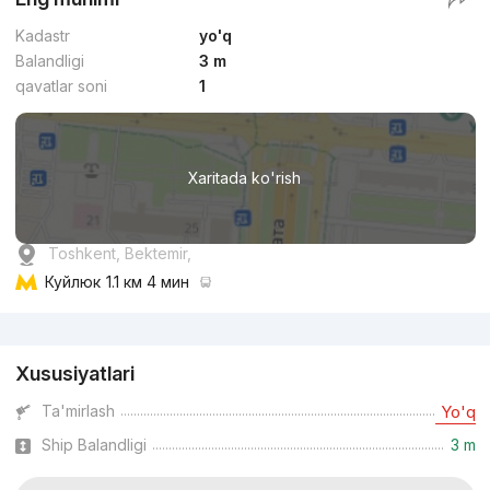
Kadastr
yo'q
Balandligi
3 m
qavatlar soni
1
Xaritada ko'rish
Toshkent, Bektemir,
Куйлюк
1.1 км 4 мин
Reklama
Xususiyatlari
Ta'mirlash
Yo'q
Ship Balandligi
3 m