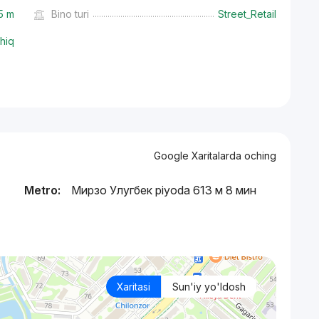
5 m
Bino turi
Street_Retail
hiq
Google Xaritalarda oching
Metro:
Мирзо Улугбек piyoda 613 м 8 мин
Xaritasi
Sun'iy yo'ldosh