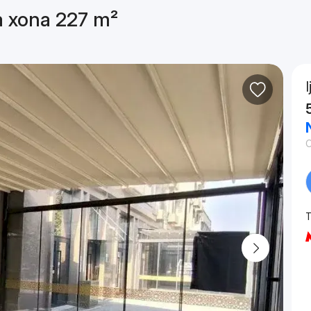
ga xona 227 m²
T