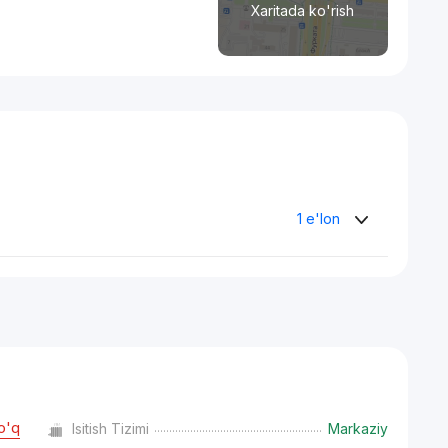
Xaritada ko'rish
1 e'lon
o'q
Isitish Tizimi
Markaziy