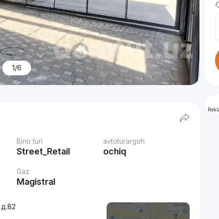
1/6
Rek
Bino turi
avtoturargoh
Street_Retail
ochiq
Gaz
Magistral
 д.82