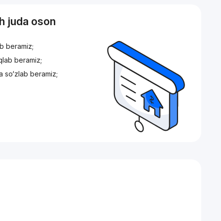
sh juda oson
ib beramiz;
iqlab beramiz;
a so‘zlab beramiz;