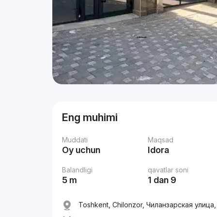
Eng muhimi
Muddati
Maqsad
Oy uchun
Idora
Balandligi
qavatlar soni
5 m
1 dan 9
Toshkent, Chilonzor, Чиланзарская улица,