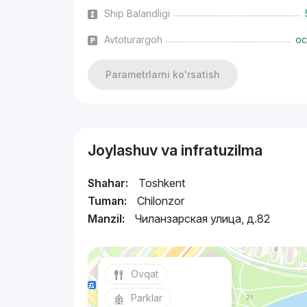
Ship Balandligi
Avtoturargoh
oc
Parametrlarni ko'rsatish
Joylashuv va infratuzilma
Shahar:
Toshkent
Tuman:
Chilonzor
Manzil:
Чиланзарская улица, д.82
Ovqat
Parklar