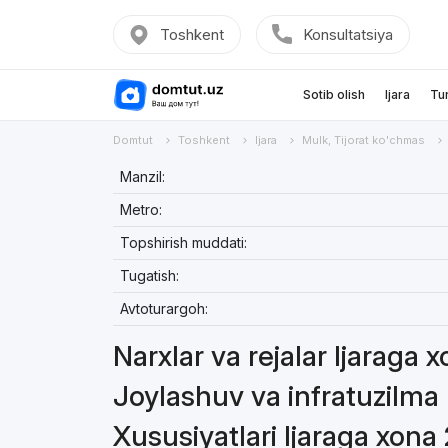
Toshkent
Konsultatsiya
Sotib olish
Ijara
Tu
Domtut
Toshkent
Ijara
Mulk, Tijorat ko'chmas
Manzil:
Metro:
Topshirish muddati:
Tugatish:
Avtoturargoh:
Narxlar va rejalar Ijaraga 
Joylashuv va infratuzilma
Xususiyatlari Ijaraga xona