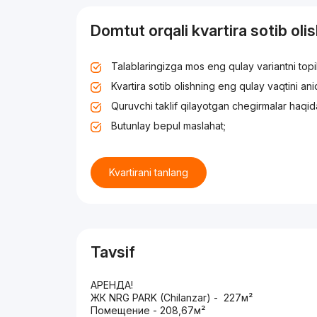
Domtut orqali kvartira sotib oli
Talablaringizga mos eng qulay variantni top
Kvartira sotib olishning eng qulay vaqtini an
Quruvchi taklif qilayotgan chegirmalar haqid
Butunlay bepul maslahat;
Kvartirani tanlang
Tavsif
АРЕНДА!
ЖК NRG PARK (Chilanzar) - 227м²
Помещение - 208,67м²