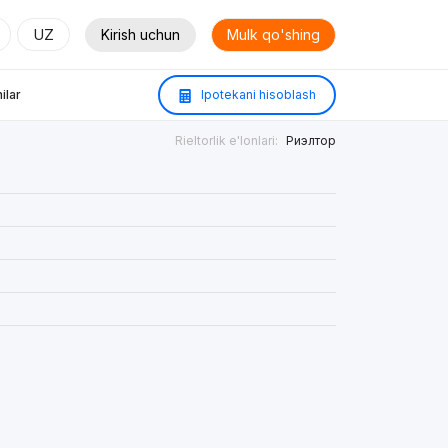
UZ
Kirish uchun
Mulk qo'shing
ilar
Ipotekani hisoblash
Rieltorlik e'lonlari:
Риэлтор