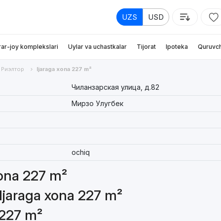
UZS
USD
rar-joy komplekslari
Uylar va uchastkalar
Tijorat
Ipoteka
Quruvch
Риэлтор
Ijaraga xona 227 m²
Чиланзарская улица, д.82
Мирзо Улугбек
ochiq
xona 227 m²
 Ijaraga xona 227 m²
 227 m²