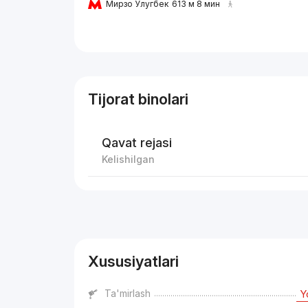
Мирзо Улугбек
613 м 8 мин
Tijorat binolari
Qavat rejasi
Kelishilgan
Reklama
Xususiyatlari
Ta'mirlash
Y