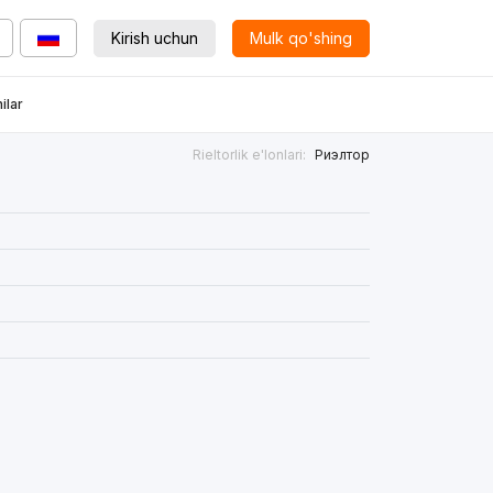
Kirish uchun
Mulk qo'shing
ilar
Rieltorlik e'lonlari:
Риэлтор