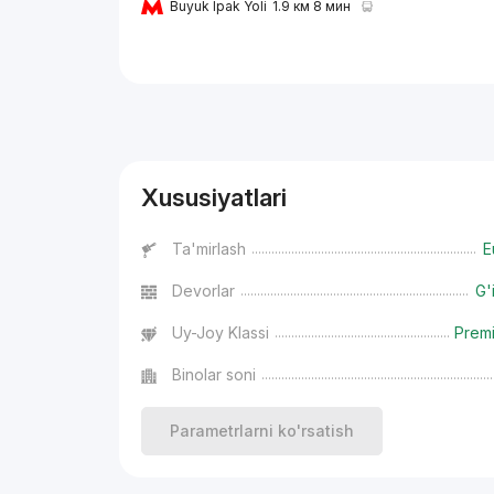
Buyuk Ipak Yoli
1.9 км 8 мин
Reklama
Xususiyatlari
Ta'mirlash
E
Devorlar
G'
Uy-Joy Klassi
Prem
Binolar soni
Parametrlarni ko'rsatish