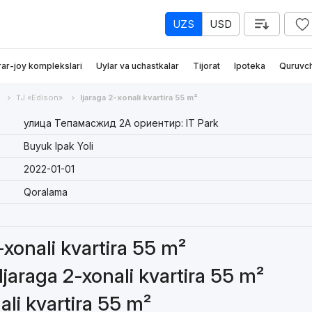
UZS
USD
rar-joy komplekslari
Uylar va uchastkalar
Tijorat
Ipoteka
Quruvch
TJ «Edison»
Ijaraga 2-xonali kvartira 55 m²
улица Тепамасжид 2А ориентир: IT Park
Buyuk Ipak Yoli
2022-01-01
Qoralama
2-xonali kvartira 55 m²
Ijaraga 2-xonali kvartira 55 m²
ali kvartira 55 m²