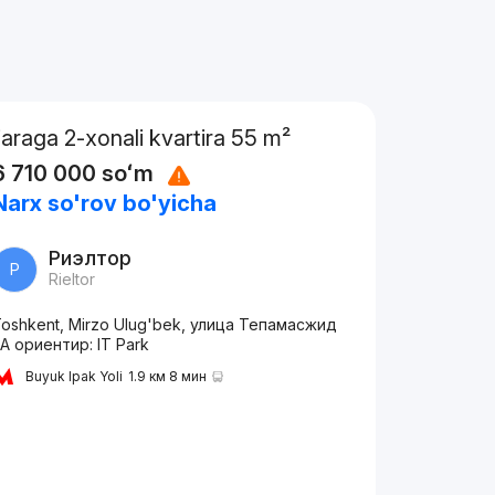
Ijaraga 2-xonali kvartira 55 m²
6 710 000
soʻm
Narx so'rov bo'yicha
Риэлтор
Р
Rieltor
oshkent, Mirzo Ulug'bek, улица Тепамасжид
А ориентир: IT Park
Buyuk Ipak Yoli
1.9 км 8 мин