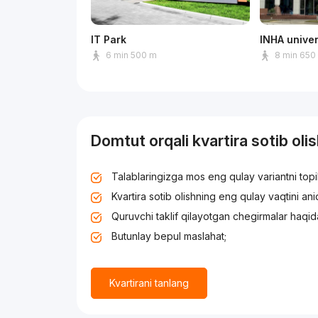
IT Park
INHA univer
6 min 500 m
8 min 650
Domtut orqali kvartira sotib oli
Talablaringizga mos eng qulay variantni top
Kvartira sotib olishning eng qulay vaqtini an
Quruvchi taklif qilayotgan chegirmalar haqid
Butunlay bepul maslahat;
Kvartirani tanlang