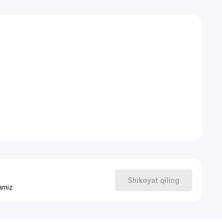
едневной жизни: Kондиционер, Cтиральная Mашина,
еденный стол.
ентский, Улица Сайрам, Дагестанская, Циолковский,
 В базе более 20000 объектов по городу Ташкент.
Shikoyat qiling
amiz