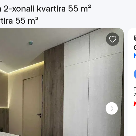
a 2-xonali kvartira 55 m²
rtira 55 m²
T
2