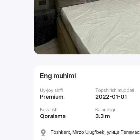
Eng muhimi
Uy-joy sinfi
Topshirish muddati
Premium
2022-01-01
Bezatish
Balandligi
Qoralama
3.3 m
Toshkent, Mirzo Ulug'bek, улица Тепамас