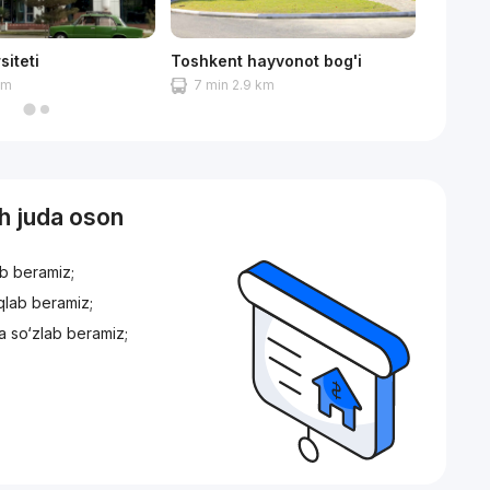
siteti
Toshkent hayvonot bog'i
Kinder
 m
7 min 2.9 km
4 min
sh juda oson
ib beramiz;
iqlab beramiz;
a so‘zlab beramiz;