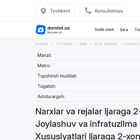
Toshkent
Konsultatsiya
Sotib olish
Ijara
Tu
Domtut
Toshkent
Ijara
Mulk, Kvartira
Риэлтор
Manzil:
Metro:
Topshirish muddati:
Tugatish:
Avtoturargoh:
Narxlar va rejalar Ijaraga 
Joylashuv va infratuzilma 
Xususiyatlari Ijaraga 2-xon