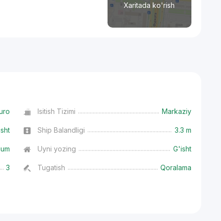
Xaritada ko'rish
uro
Isitish Tizimi
Markaziy
isht
Ship Balandligi
3.3 m
ium
Uyni yozing
G'isht
3
Tugatish
Qoralama