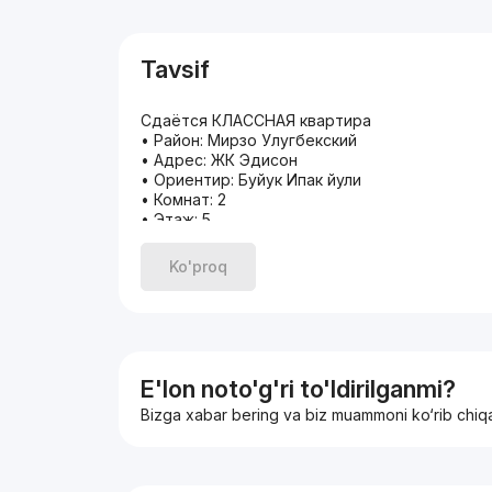
Tavsif
Сдаётся КЛАССНАЯ квартира
• Район: Мирзо Улугбекский
• Адрес: ЖК Эдисон
• Ориентир: Буйук Ипак йули
• Комнат: 2
• Этаж: 5
• Этажность: 9
• Площадь: 55м2
Ko'proq
• Ремонт: Евро
В квартире есть всё необходимое для повс
Kровать, Mебель, Wi-Fi, Kухонная зона и Oб
• Рядом есть: Буз Базар, Луначарский, Парк
Метро Пушкин, Дипломатия, Школа 225,
Звоните, имеются альтернативные варианты!
E'lon noto'g'ri to'ldirilganmi?
С уважением Мадина
Bizga xabar bering va biz muammoni ko‘rib chiq
Эксперт по недвижимости
Агентство по недвижимости!