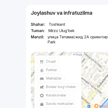
Joylashuv va infratuzilma
Shahar:
Toshkent
Tuman:
Mirzo Ulug'bek
Manzil:
улица Тепамасжид 2А ориентир:
Park
Ovqat
Parklar
Maktablar
Bolalar bog'chalari
Kasalxonalar
Savdo markazlari