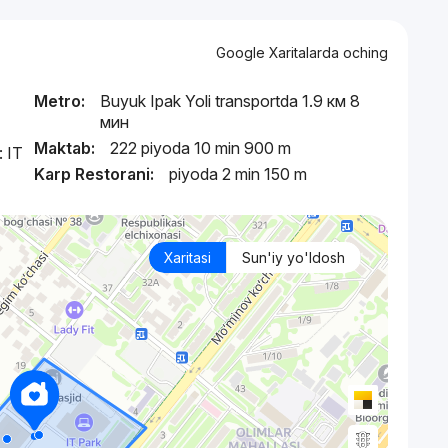
Google Xaritalarda oching
Metro:
Buyuk Ipak Yoli transportda 1.9 км 8
мин
Maktab:
222 piyoda 10 min 900 m
 IT
Karp Restorani:
piyoda 2 min 150 m
Xaritasi
Sun'iy yo'ldosh