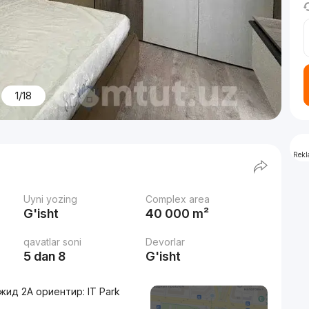
1/18
Rek
Uyni yozing
Complex area
G'isht
40 000 m²
qavatlar soni
Devorlar
5 dan 8
G'isht
жид 2А ориентир: IT Park