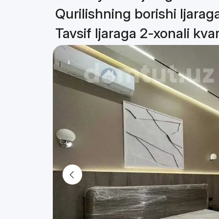
Qurilishning borishi Ijarag
Tavsif Ijaraga 2-xonali kva