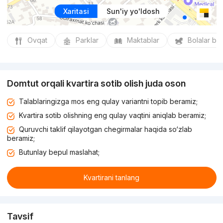
Xaritasi
Sun'iy yo'ldosh
Ovqat
Parklar
Maktablar
Bolalar bo
Domtut orqali kvartira sotib olish juda oson
Talablaringizga mos eng qulay variantni topib beramiz;
Kvartira sotib olishning eng qulay vaqtini aniqlab beramiz;
Quruvchi taklif qilayotgan chegirmalar haqida so‘zlab
beramiz;
Butunlay bepul maslahat;
Kvartirani tanlang
Tavsif