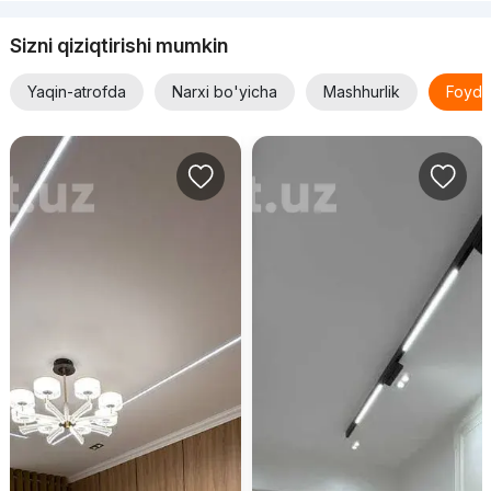
Sizni qiziqtirishi mumkin
Yaqin-atrofda
Narxi bo'yicha
Mashhurlik
Foyda