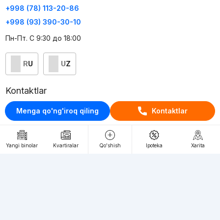
+998 (78) 113-20-86
+998 (93) 390-30-10
Пн-Пт. С 9:30 до 18:00
RU
UZ
Kontaktlar
loyiha haqida
Menga qo'ng'iroq qiling
Kontaktlar
Webnow © loyihasi
Foydalanish shartlari
Yangi binolar
Kvartiralar
Qo'shish
Ipoteka
Xarita
Maxfiylik siyosati
Ommaviy taklif
Muassis:
"WEBNOW" MChJ