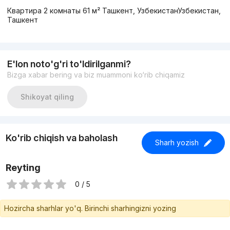
Квартира 2 комнаты 61 м² Ташкент, УзбекистанУзбекистан,
Ташкент
E'lon noto'g'ri to'ldirilganmi?
Bizga xabar bering va biz muammoni ko‘rib chiqamiz
Shikoyat qiling
Ko'rib chiqish va baholash
Sharh yozish
Reyting
0 / 5
Hozircha sharhlar yo'q. Birinchi sharhingizni yozing