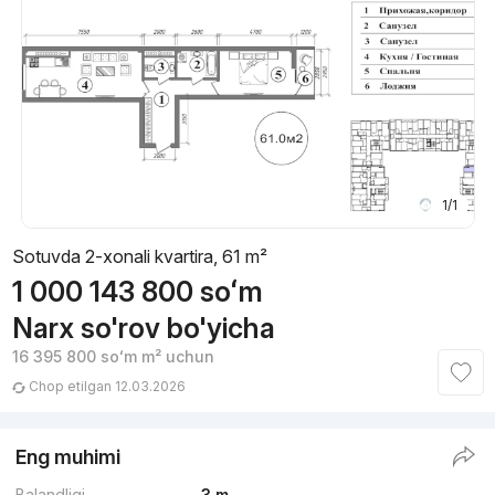
1/1
Sotuvda 2-xonali kvartira, 61 m²
1 000 143 800
soʻm
Narx so'rov bo'yicha
16 395 800
soʻm
m² uchun
Chop etilgan 12.03.2026
Eng muhimi
Balandligi
3 m