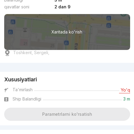
qavatlar soni
2 dan 9
Xaritada ko'rish
Toshkent, Sergeli,
Reklama
Xususiyatlari
Ta'mirlash
Yo'q
Ship Balandligi
3 m
Parametrlarni ko'rsatish