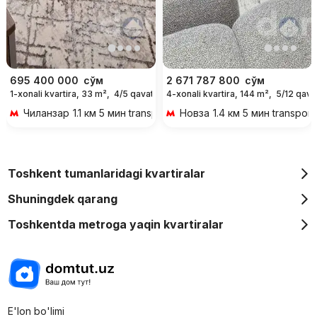
695 400 000
сўм
2 671 787 800
сўм
1-xonali kvartira, 33 m²,
4/5 qavat
4-xonali kvartira, 144 m²,
5/12 qava
Чиланзар
1.1 км 5 мин transportda
Новза
1.4 км 5 мин transport
Toshkent tumanlaridagi kvartiralar
Shuningdek qarang
Toshkentda metroga yaqin kvartiralar
E'lon bo'limi