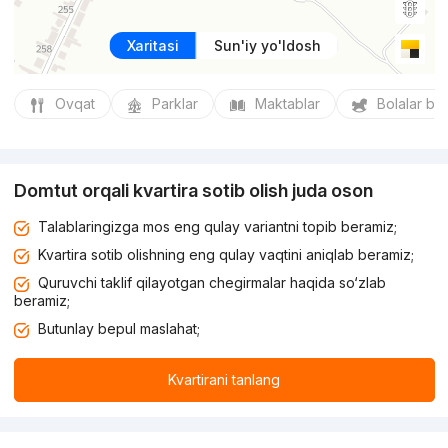
Xaritasi
Sun'iy yo'ldosh
Ovqat
Parklar
Maktablar
Bolalar bo
Domtut orqali kvartira sotib olish juda oson
Talablaringizga mos eng qulay variantni topib beramiz;
Kvartira sotib olishning eng qulay vaqtini aniqlab beramiz;
Quruvchi taklif qilayotgan chegirmalar haqida so‘zlab
beramiz;
Butunlay bepul maslahat;
Kvartirani tanlang