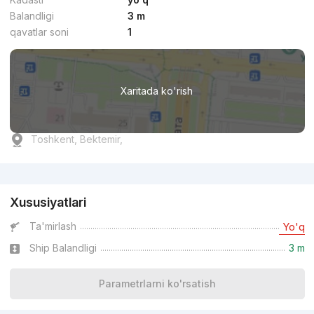
Balandligi
3 m
qavatlar soni
1
Xaritada ko'rish
Toshkent, Bektemir,
Reklama
Xususiyatlari
Ta'mirlash
Yo'q
Ship Balandligi
3 m
Parametrlarni ko'rsatish