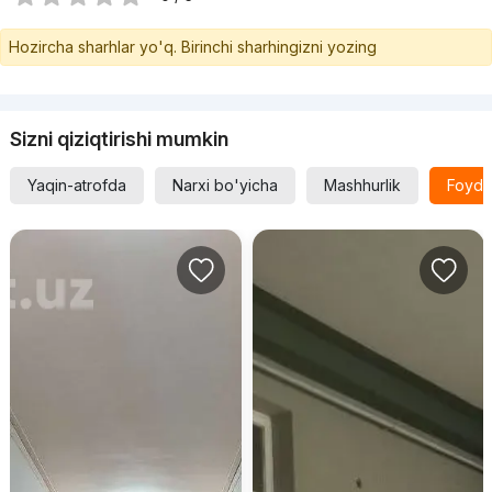
Hozircha sharhlar yo'q. Birinchi sharhingizni yozing
Sizni qiziqtirishi mumkin
Yaqin-atrofda
Narxi bo'yicha
Mashhurlik
Foyda