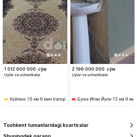
1 012 600 000
сўм
2 196 000 000
сўм
Uylar va uchastkalar
Uylar va uchastkalar
Куйлюк
1.6 км 6 мин transportda
Буюк Ипак Йули
1.5 км 6 ми
Toshkent tumanlaridagi kvartiralar
Shuningdek qarang