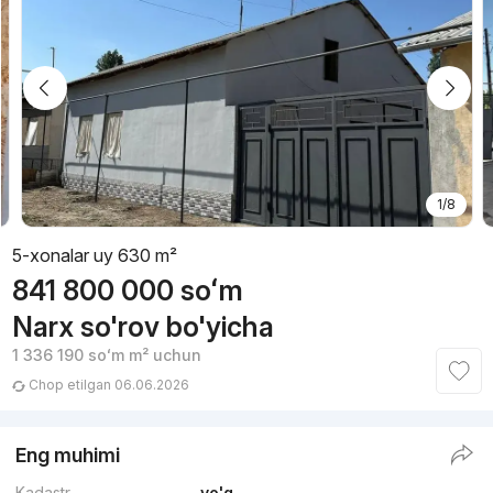
1/8
5-xonalar uy 630 m²
841 800 000
soʻm
Narx so'rov bo'yicha
1 336 190
soʻm
m² uchun
Chop etilgan 06.06.2026
Eng muhimi
Kadastr
yo'q