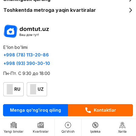
Toshkentda metroga yaqin kvartiralar
E'lon bo'limi
+998 (78) 113-20-86
+998 (93) 390-30-10
Пн-Пт. С 9:30 до 18:00
RU
UZ
Kontaktlar
Menga qo'ng'iroq qiling
Kontaktlar
loyiha haqida
Webnow © loyihasi
Yangi binolar
Kvartiralar
Qo'shish
Ipoteka
Xarita