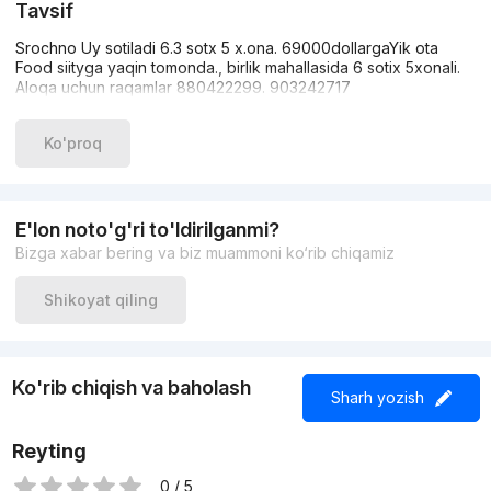
Tavsif
Srochno Uy sotiladi 6.3 sotx 5 x.ona. 69000dollargaYik ota
Food siityga yaqin tomonda., birlik mahallasida 6 sotix 5xonali.
Aloqa uchun raqamlar 880422299. 903242717
Ko'proq
E'lon noto'g'ri to'ldirilganmi?
Bizga xabar bering va biz muammoni ko‘rib chiqamiz
Shikoyat qiling
Ko'rib chiqish va baholash
Sharh yozish
Reyting
0 / 5