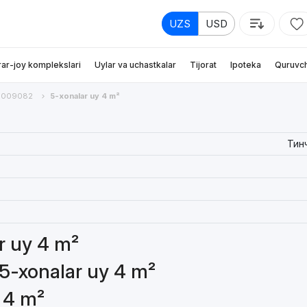
UZS
USD
rar-joy komplekslari
Uylar va uchastkalar
Tijorat
Ipoteka
Quruvch
009082
5-xonalar uy 4 m²
Тин
ar uy 4 m²
 5-xonalar uy 4 m²
 4 m²