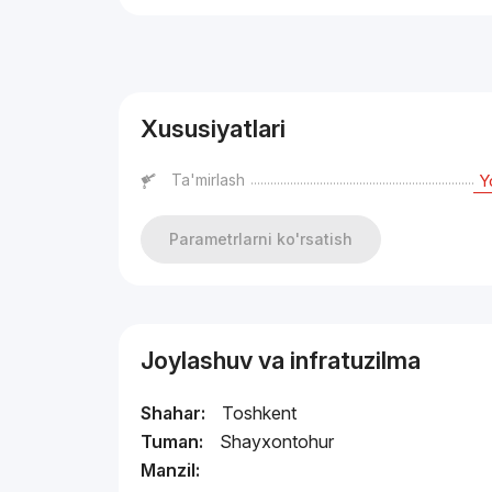
Reklama
Xususiyatlari
Ta'mirlash
Y
Parametrlarni ko'rsatish
Joylashuv va infratuzilma
Shahar:
Toshkent
Tuman:
Shayxontohur
Manzil: