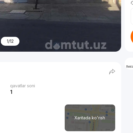
1/12
Rek
qavatlar soni
1
Xaritada ko'rish