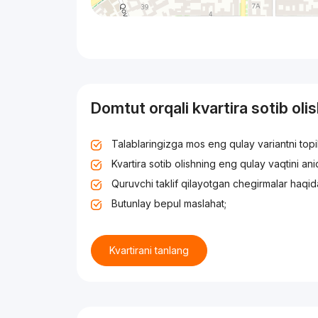
Domtut orqali kvartira sotib oli
Talablaringizga mos eng qulay variantni top
Kvartira sotib olishning eng qulay vaqtini an
Quruvchi taklif qilayotgan chegirmalar haqid
Butunlay bepul maslahat;
Kvartirani tanlang