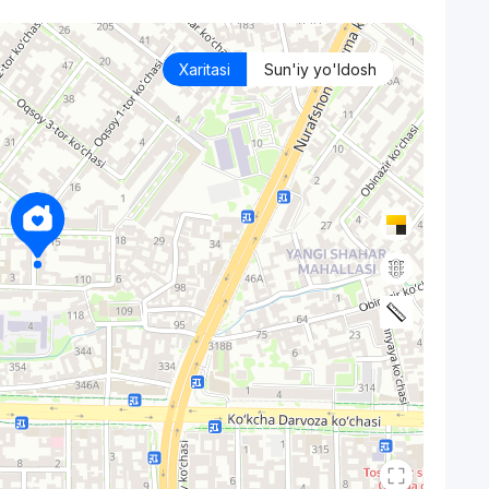
Xaritasi
Sun'iy yo'ldosh