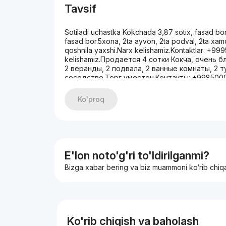
Tavsif
Sotiladi uchastka Kokchada 3,87 sotix, fasad bor
fasad bor.5xona, 2ta ayvon, 2ta podval, 2ta xamo
qoshnila yaxshi.Narx kelishamiz.Kontaktlar: +
kelishamiz.Продается 4 сотки Кокча, очень 
2 веранды, 2 подвала, 2 ванные комнаты, 2 
соседство.Торг уместен.Контакты: +9985000
Ko'proq
E'lon noto'g'ri to'ldirilganmi?
Bizga xabar bering va biz muammoni ko‘rib chiq
Ko'rib chiqish va baholash