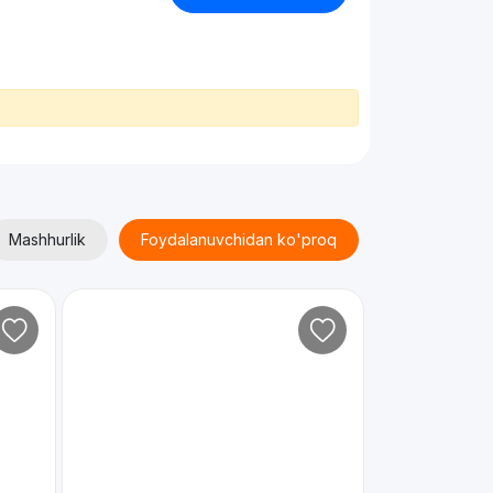
Mashhurlik
Foydalanuvchidan ko'proq