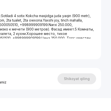
.Sotiladi 4 sotix Kokcha masjidga juda yaqin (900 metr),
m, 2ta tualet, 2ta owxona.Yaxshi joy, tinch mahalla,
999500050510, +998999909199.Narxi 250.000,
близко к мечети (900 метров). Фасад имеет.5 Комнаты,
туалета, 2 кухни.Хорошее место, тихое
50510, +998999909199.Цена 250.000, Торг уместен.
Shikoyat qiling
amiz