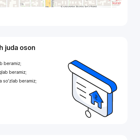
sh juda oson
ib beramiz;
iqlab beramiz;
a so‘zlab beramiz;