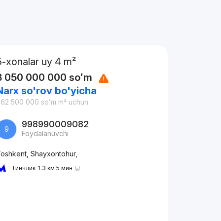
5-xonalar uy 4 m²
3 050 000 000
soʻm
Narx so'rov bo'yicha
762 500 000
soʻm
m² uchun
998990009082
9
Foydalanuvchi
oshkent, Shayxontohur,
Тинчлик
1.3 км 5 мин