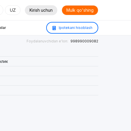
UZ
Kirish uchun
Mulk qo'shing
ilar
Ipotekani hisoblash
Foydalanuvchidan e'lon:
998990009082
члик