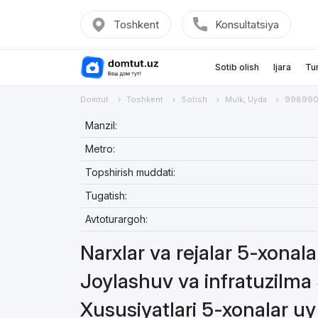
Toshkent
Konsultatsiya
Sotib olish
Ijara
Tu
Domtut
Toshkent
Sotish
Mulk, Uyda
998990
Manzil:
Metro:
Topshirish muddati:
Tugatish:
Avtoturargoh:
Narxlar va rejalar 5-xonal
Joylashuv va infratuzilma
Xususiyatlari 5-xonalar uy