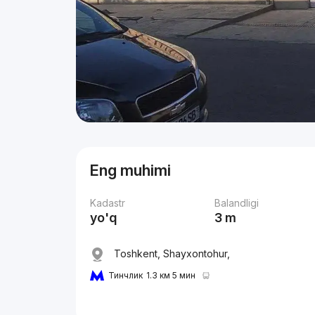
Eng muhimi
Kadastr
Balandligi
yo'q
3 m
Toshkent, Shayxontohur,
Тинчлик
1.3 км 5 мин