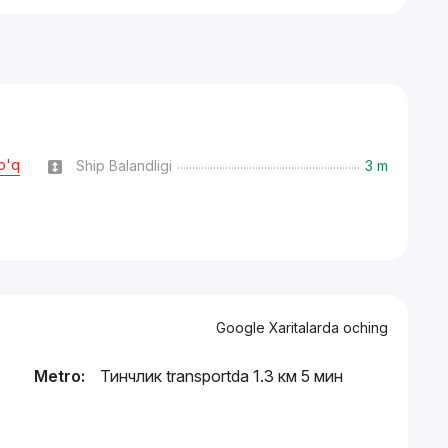
o'q
Ship Balandligi
3 m
Google Xaritalarda oching
Metro:
Тинчлик transportda 1.3 км 5 мин