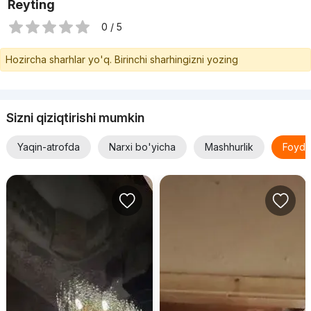
Reyting
0 / 5
Hozircha sharhlar yo'q. Birinchi sharhingizni yozing
Sizni qiziqtirishi mumkin
Yaqin-atrofda
Narxi bo'yicha
Mashhurlik
Foyda