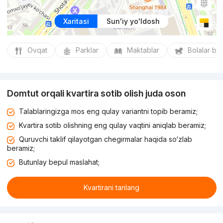
Xaritasi
Sun'iy yo'ldosh
Ovqat
Parklar
Maktablar
Bolalar bo
Domtut orqali kvartira sotib olish juda oson
Talablaringizga mos eng qulay variantni topib beramiz;
Kvartira sotib olishning eng qulay vaqtini aniqlab beramiz;
Quruvchi taklif qilayotgan chegirmalar haqida so‘zlab
beramiz;
Butunlay bepul maslahat;
Kvartirani tanlang