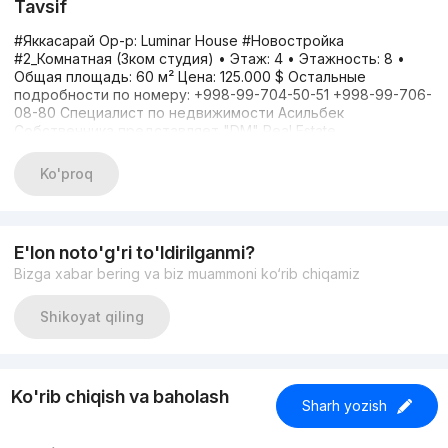
Tavsif
#Яккасарай Ор-р: Luminar House #Новостройка
#2_Комнатная (3ком студия) • Этаж: 4 • Этажность: 8 •
Общая площадь: 60 м² Цена: 125.000 $ Остальные
подробности по номеру: +998-99-704-50-51 +998-99-706-
08-80 Специалист по недвижимости Асильбек
Собственника представляет "DM" Real Estate
Ko'proq
E'lon noto'g'ri to'ldirilganmi?
Bizga xabar bering va biz muammoni ko‘rib chiqamiz
Shikoyat qiling
Ko'rib chiqish va baholash
Sharh yozish