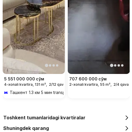
5 551 000 000
сўм
707 600 000
сўм
4-xonali kvartira, 131 m²,
2/12 qavat
2-xonali kvartira, 55 m²,
2/4 qavat
Ташкент
1.3 км 5 мин transportda
Toshkent tumanlaridagi kvartiralar
Shuningdek qarang