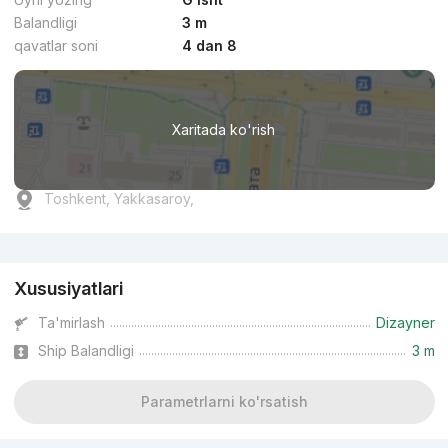
Balandligi
3 m
qavatlar soni
4 dan 8
Xaritada ko'rish
Toshkent, Yakkasaroy,
Reklama
Xususiyatlari
Ta'mirlash
Dizayner
Ship Balandligi
3 m
Parametrlarni ko'rsatish