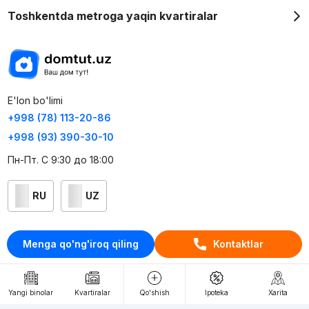
Toshkentda metroga yaqin kvartiralar
E'lon bo'limi
+998 (78) 113-20-86
+998 (93) 390-30-10
Пн-Пт. С 9:30 до 18:00
RU
UZ
Kontaktlar
Menga qo'ng'iroq qiling
Kontaktlar
loyiha haqida
Webnow © loyihasi
Yangi binolar
Kvartiralar
Qo'shish
Ipoteka
Xarita
Foydalanish shartlari