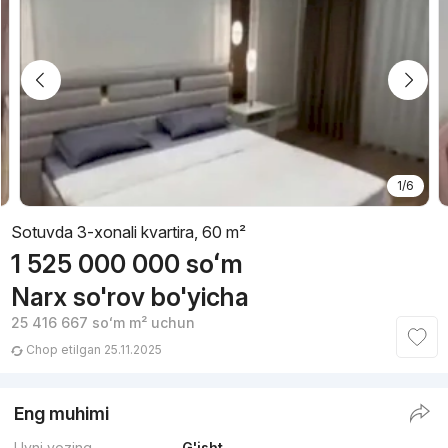
1/6
Sotuvda 3-xonali kvartira, 60 m²
1 525 000 000
soʻm
Narx so'rov bo'yicha
25 416 667
soʻm
m² uchun
Chop etilgan 25.11.2025
Eng muhimi
Uyni yozing
G'isht