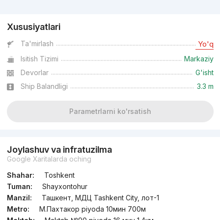
Reklama
Xususiyatlari
Ta'mirlash
Yo'q
Isitish Tizimi
Markaziy
Devorlar
G'isht
Ship Balandligi
3.3 m
Parametrlarni ko'rsatish
Joylashuv va infratuzilma
Google Xaritalarda oching
Shahar:
Toshkent
Tuman:
Shayxontohur
Manzil:
Ташкент, МДЦ Tashkent City, лот-1
Metro:
М.Пахтакор piyoda 10мин 700м