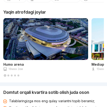
Yaqin atrofdagi joylar
Humo arena
Mediapa
18мин 2км
15мин 1
Domtut orqali kvartira sotib olish juda oson
Talablaringizga mos eng qulay variantni topib beramiz;