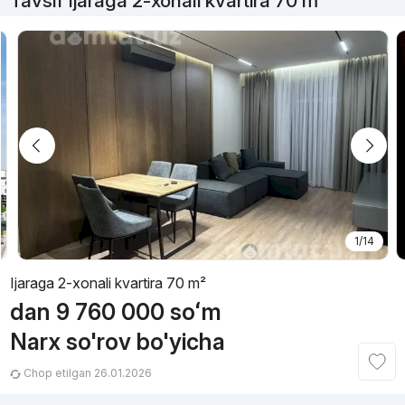
Tavsif Ijaraga 2-xonali kvartira 70 m²
1/14
Ijaraga 2-xonali kvartira 70 m²
dan
9 760 000
soʻm
Narx so'rov bo'yicha
Chop etilgan 26.01.2026