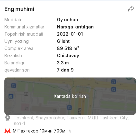
Eng muhimi
Muddati
Oy uchun
Kommunal xizmatlar
Narxga kiritilgan
Topshirish muddati
2022-01-01
Uyni yozing
G'isht
Complex area
89 518 m²
Bezatish
Chistovoy
Balandligi
3.3 m
qavatlar soni
7 dan 9
Xaritada ko'rish
Toshkent, Shayxontohur, Ташкент, МДЦ Tashkent City,
лот-1
М.Пахтакор
10мин 700м