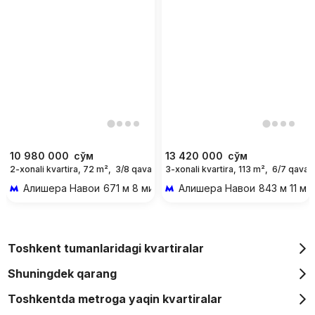
10 980 000
сўм
13 420 000
сўм
2-xonali kvartira, 72 m²,
3/8 qavat
3-xonali kvartira, 113 m²,
6/7 qavat
Oy uchun
Алишера Навои
671 м 8 мин piyoda
Алишера Навои
843 м 11 ми
Toshkent tumanlaridagi kvartiralar
Shuningdek qarang
Toshkentda metroga yaqin kvartiralar