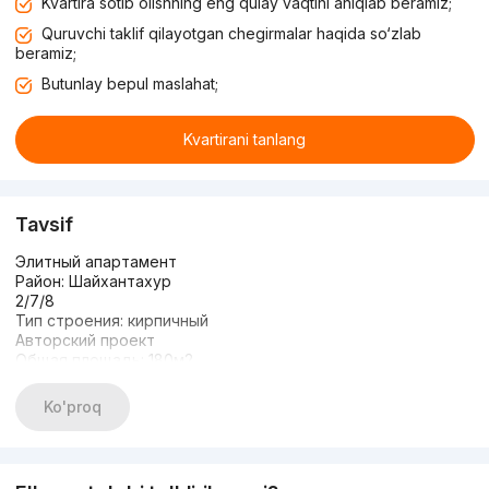
Kvartira sotib olishning eng qulay vaqtini aniqlab beramiz;
Quruvchi taklif qilayotgan chegirmalar haqida so‘zlab
beramiz;
Butunlay bepul maslahat;
Kvartirani tanlang
Tavsif
Элитный апартамент
Район: Шайхантахур
2/7/8
Тип строения: кирпичный
Авторский проект
Общая площадь: 180м2
Охраняемая, зелёная зона
Парковочное место
Ko'proq
Детская площадка
Авторский проект, новая квартира.
Все условия имеются чтобы заехать и жить
Развитая инфраструктура, все по шаговой доступности.