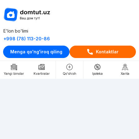
E'lon bo'limi
+998 (78) 113-20-86
+998 (93) 390-30-10
Menga qo'ng'iroq qiling
Kontaktlar
Пн-Пт. С 9:30 до 18:00
RU
UZ
Yangi binolar
Kvartiralar
Qo'shish
Ipoteka
Xarita
Kontaktlar
loyiha haqida
Webnow © loyihasi
Foydalanish shartlari
Maxfiylik siyosati