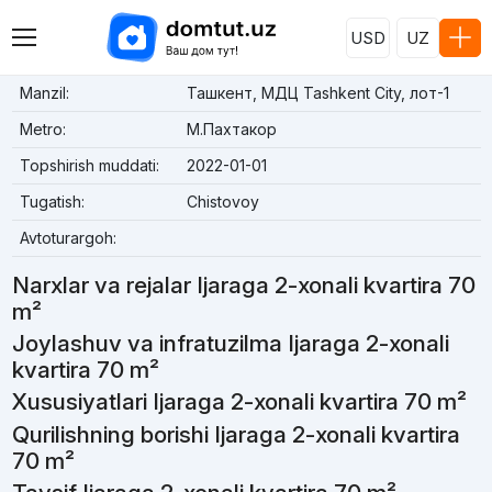
USD
UZ
Manzil:
Ташкент, МДЦ Tashkent City, лот-1
Metro:
М.Пахтакор
Topshirish muddati:
2022-01-01
Tugatish:
Chistovoy
Avtoturargoh:
Narxlar va rejalar Ijaraga 2-xonali kvartira 70
m²
Joylashuv va infratuzilma Ijaraga 2-xonali
kvartira 70 m²
Xususiyatlari Ijaraga 2-xonali kvartira 70 m²
Qurilishning borishi Ijaraga 2-xonali kvartira
70 m²