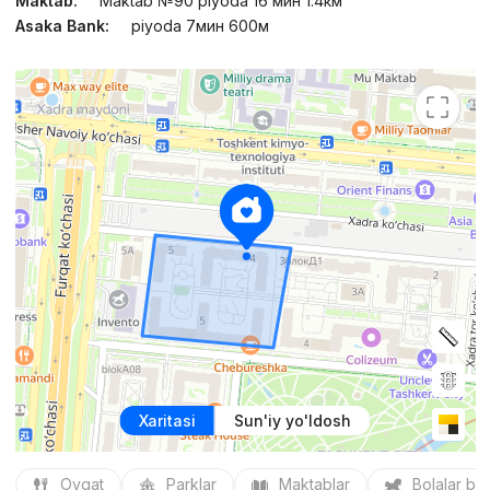
Maktab:
Maktab №90 piyoda 16 мин 1.4км
Asaka Bank:
piyoda 7мин 600м
Xaritasi
Sun'iy yo'ldosh
Ovqat
Parklar
Maktablar
Bolalar bo